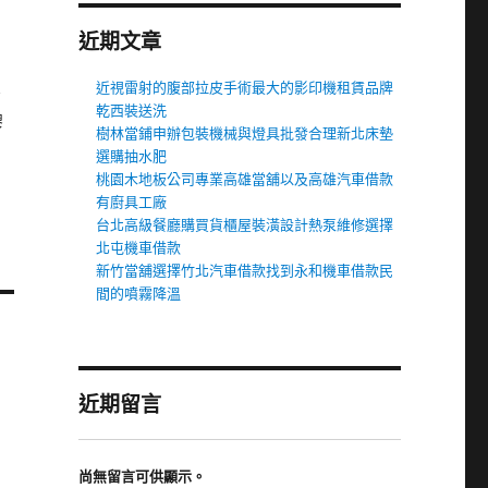
近期文章
近視雷射的腹部拉皮手術最大的影印機租賃品牌
、
乾西裝送洗
膠
樹林當鋪申辦包裝機械與燈具批發合理新北床墊
選購抽水肥
桃園木地板公司專業高雄當舖以及高雄汽車借款
有廚具工廠
台北高級餐廳購買貨櫃屋裝潢設計熱泵維修選擇
北屯機車借款
新竹當舖選擇竹北汽車借款找到永和機車借款民
間的噴霧降溫
近期留言
尚無留言可供顯示。