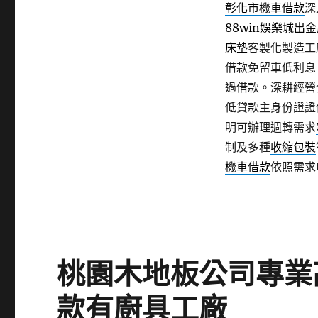
彰化市機車借款
深
88win娛樂城出金
床墊
客製化製造工
借款免留車低利息
過借款。深耕經營
低貸款主身份證證
明可辦理週轉需求
制及多種
收縮包裝
機車借款
依照需求
桃園木地板公司專業
款有廚具工廠