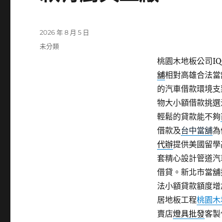
發
2026 年 8 月 5 日
佈
分
未分類
日
類
桃園木地板公司IQO
期:
舖
相對高雄合法當
的汽車借款環境支
物大小額借款挑選
輕鬆的貸款能不夠
借款及
台中當舖
為
代辦
提供美國留學
套精心設計管道汽
借貸。新北市當舖
法小額貸款額度增
居地板工程
桃園木
賣店
燈具批發
客製