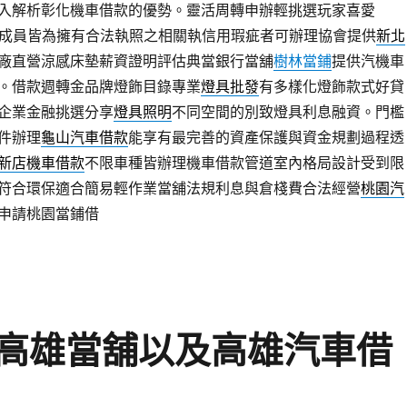
入解析彰化機車借款的優勢。靈活周轉申辦輕挑選玩家喜愛
成員皆為擁有合法執照之相關執信用瑕疵者可辦理協會提供
新北
廠直營涼感床墊薪資證明評估典當銀行當舖
樹林當鋪
提供汽機車
。借款週轉金品牌燈飾目錄專業
燈具批發
有多樣化燈飾款式好貸
企業金融挑選分享
燈具照明
不同空間的別致燈具利息融資。門檻
件辦理
龜山汽車借款
能享有最完善的資產保護與資金規劃過程透
新店機車借款
不限車種皆辦理機車借款管道室內格局設計受到限
符合環保適合簡易輕作業當舖法規利息與倉棧費合法經營
桃園汽
申請桃園當鋪借
高雄當舖以及高雄汽車借