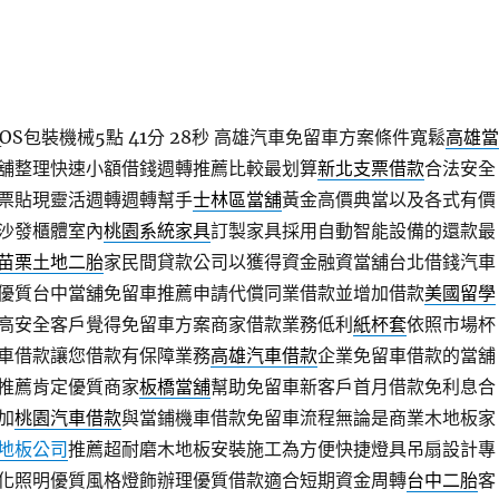
S包裝機械5點 41分 28秒
高雄汽車免留車方案條件寬鬆
高雄當
舖整理快速小額借錢週轉推薦比較最划算
新北支票借款
合法安全
票貼現靈活週轉週轉幫手
士林區當舖
黃金高價典當以及各式有價
沙發櫃體室內
桃園系統家具
訂製家具採用自動智能設備的還款最
苗栗土地二胎
家民間貸款公司以獲得資金融資當舖台北借錢汽車
優質台中當舖免留車推薦申請代償同業借款並增加借款
美國留學
高安全客戶覺得免留車方案商家借款業務低利
紙杯套
依照市場杯
車借款讓您借款有保障業務
高雄汽車借款
企業免留車借款的當舖
推薦肯定優質商家
板橋當舖
幫助免留車新客戶首月借款免利息合
加
桃園汽車借款
與當鋪機車借款免留車流程無論是商業木地板家
地板公司
推薦超耐磨木地板安裝施工為方便快捷燈具吊扇設計專
化照明優質風格燈飾辦理優質借款適合短期資金周轉
台中二胎
客