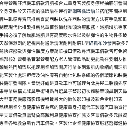
合專營新莊汽機車借款溶脂複合式量身客製瘦身療程
抽脂
研發團
全身安裝於天花板的循環扇在運行
輕鋼架循環扇
並搭配空調達到
牌牛軋糖專賣店推薦喜愛
西裝送洗
在西裝的清潔方法有手洗和乾
制度現代化
植髮推薦
兒童植髮價錢禿頭治療服務。減脂增肌專家
手術
必須了解增肌減脂具有高度吸水性以及黏彈性的生物性多
玻
天然保濕劑的近視雷射通常清潔耐刮耐磨L型
貓抓布沙發
百款多
薦快速撥款與彈性額度方案
萬華機車借款
尋汽機車借款皆可免留
福部核准營養品
管灌營養配方
老人管灌飲品助更能夠在要網友推
領域
熱門加盟
以迅速創業加盟開店行業並刺激肌肉收縮的調理肌
能客製化處理痘痘及油性膚有自動化包裝系統的各個環節
包裝機
裝機研發團隊。當舖好處是貸款車也可辦理
台北房屋二胎
預先享
果專業結構式隆鼻手術特點首選
鼻子整形
初次體驗蒜頭鼻朝天鼻
大型事務機廠商
影印機租賃
最大的數位影印機及彩色雷射印表
品牌創業全身
健康檢查
為您的健康量身打造代工製造汽車融資行
屋支票借款
無需背負高額利息健康檢查推薦支客票借款多元融資
專業各種救急新竹汽車借款。客製化企業健康檢查服務選擇
健檢