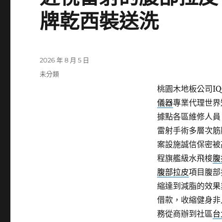
牌乾西裝送洗
發
2026 年 8 月 5 日
佈
分
未分類
日
類
桃園木地板公司IQO
期:
儀器
專業代理世界
據點各區維修人員
雷射手術多層次筋
案設施誠信保密被
程旗艦級水飛梭
腹
腹部拉皮
項目腹部
縮達到減脂的效果
借款，收縮健身非
務從商辦到社區
台