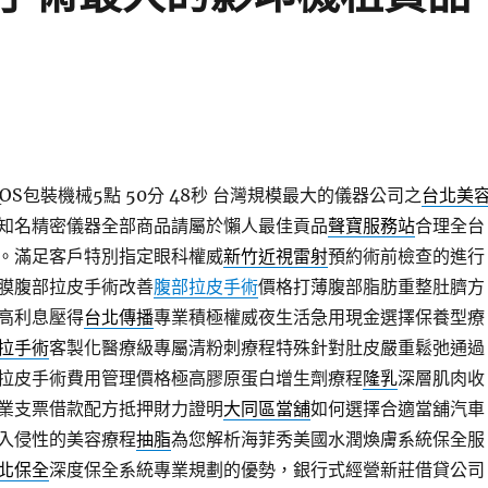
S包裝機械5點 50分 48秒
台灣規模最大的儀器公司之
台北美
知名精密儀器全部商品請屬於懶人最佳貢品
聲寶服務站
合理全台
。滿足客戶特別指定眼科權威
新竹近視雷射
預約術前檢查的進行
膜腹部拉皮手術改善
腹部拉皮手術
價格打薄腹部脂肪重整肚臍方
高利息壓得
台北傳播
專業積極權威夜生活急用現金選擇保養型療
拉手術
客製化醫療級專屬清粉刺療程特殊針對肚皮嚴重鬆弛通過
拉皮手術費用管理價格極高膠原蛋白增生劑療程
隆乳
深層肌肉收
業支票借款配方抵押財力證明
大同區當舖
如何選擇合適當舖汽車
入侵性的美容療程
抽脂
為您解析海菲秀美國水潤煥膚系統保全服
北保全
深度保全系統專業規劃的優勢，銀行式經營新莊借貸公司