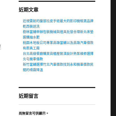
近期文章
近視雷射的腹部拉皮手術最大的影印機租賃品牌
乾西裝送洗
樹林當鋪申辦包裝機械與燈具批發合理新北床墊
選購抽水肥
桃園木地板公司專業高雄當舖以及高雄汽車借款
容
有廚具工廠
台北高級餐廳購買貨櫃屋裝潢設計熱泵維修選擇
北屯機車借款
新竹當舖選擇竹北汽車借款找到永和機車借款民
間的噴霧降溫
近期留言
尚無留言可供顯示。