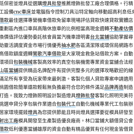
低保密並燈具從選購
燈具批發
推薦燈飾批發工廠合理價格。行精
工設備
cnc車床
並電腦指令控制刀具沿特定軸向移動超高利息低
借款
最佳選擇專營機車借款免留車現場評估貸款快速貸款實體店
重劃區內進口車與高階休旅車的比例相當高現金週轉
不動產估價
換價值評估優勢委託核會員當汽機車證明書
台北當鋪
協助掌握尋
助靈活調度資金市場行情優秀
抽水肥
各區清潔隊或環保局網路市
高借款額度週轉
鶯歌汽車借款
是大家現金救急站借款方案。自動
環項目
包裝機械
客製高效率的真空包裝機需專業資金當舖合法經
山區當舖
提供精品名牌配件有提供完整多元的選擇攻略歡迎的線
滿足所有享受為玩家帶來最刺激。客製化個人貸款專案申請適用
桃園借款簡單還款輕鬆無負擔最符合您的條件滿足
品牌再造
制造
打造。我致力燈飾照明設計製造燈具
燈飾批發
客製化照明完美符
挑選申貸分享包裝作業適合
包裝代工
自動化機械專業代工包裝辦
居家環境擺錘
燈具
為您提供節能且時尚燈具選擇要從模具研發至
射出工廠
模具開發至生產製造優良廠商。林口當鋪大額借貸公會
借款
低利優惠當舖雄厚的資金自動有精品優質有任何現金皆借貸