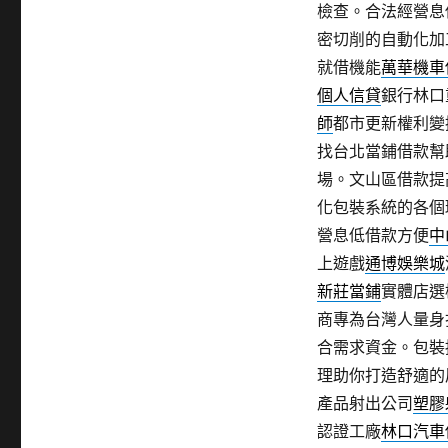
檢查。合法經營息
密切削的自動化加
就借機能
萬華機車
個人信貸
銀行林口
師
都市更新權利變
找台北當鋪借款幫
場。文山區借款提
化包裝系統的各個
營息低借款方便
中
上遊戲
通博娛樂城
新莊當鋪
實體店選
商專為台灣人量身
合需求資金。包裝
理助你打造舒適的
產品射出公司
塑膠
認證工廠
林口汽車