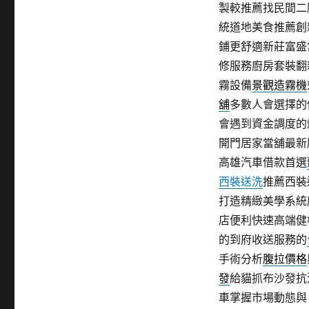
製較推薦找民間二
統道地美食推薦創
鋪更舒適新莊富盛
修服務廚房套裝翻
霧設備
景觀造霧機
舖
多數人會選擇的
會遇到資金調度的
開門居家當舖最新
高雄汽車借款首選
西裝送洗
推薦西裝
打造精緻美學系統
店便利快速高端健
的到府收送服務的
手術分析
腹拉價格
發
給貓抓布沙發抗
車掌握市場動態與