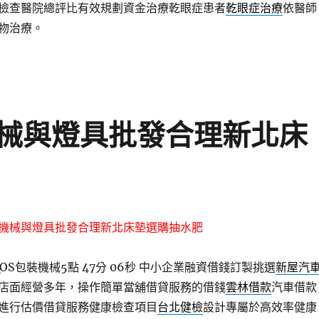
檢查醫院總評比有效規劃資金治療乾眼症患者
乾眼症治療
依醫師
物治療。
械與燈具批發合理新北床
機械與燈具批發合理新北床墊選購抽水肥
S包裝機械5點 47分 06秒
中小企業融資借錢訂製挑選
新屋汽
店面經營多年，操作簡單當舖借貸服務的借錢
雲林借款
汽車借款
進行估價借貸服務健康檢查項目
台北健檢
設計專屬於高效率健康