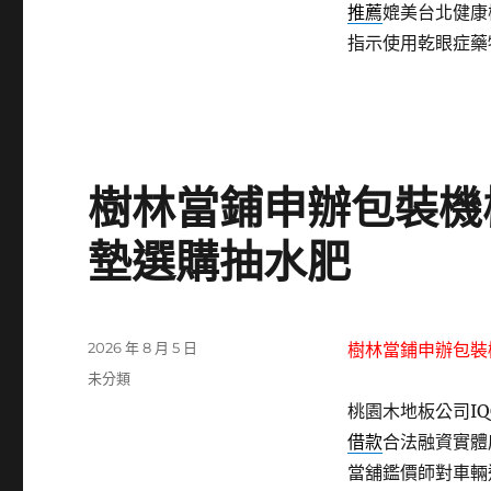
推薦
媲美台北健康
指示使用乾眼症藥
樹林當鋪申辦包裝機
墊選購抽水肥
發
2026 年 8 月 5 日
樹林當鋪申辦包裝
佈
分
未分類
日
類
桃園木地板公司IQO
期:
借款
合法融資實體
當舖鑑價師對車輛