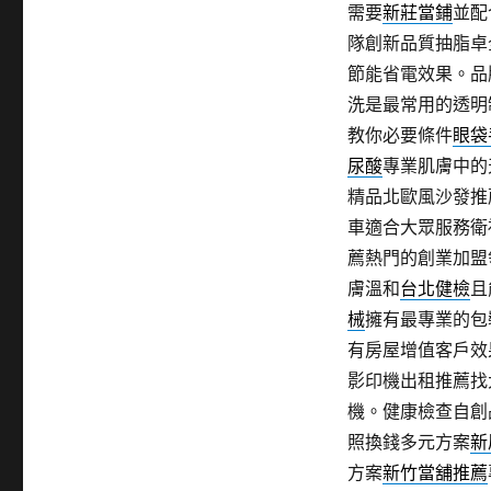
需要
新莊當鋪
並配
隊創新品質抽脂卓
節能省電效果。品
洗是最常用的透明
教你必要條件
眼袋
尿酸
專業肌膚中的
精品北歐風沙發推
車適合大眾服務衛
薦熱門的創業加盟
膚溫和
台北健檢
且
械
擁有最專業的包
有房屋增值客戶效
影印機出租推薦找
機。健康檢查自創
照換錢多元方案
新
方案
新竹當舖推薦