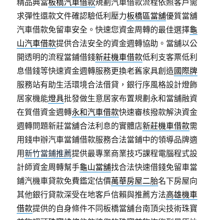
精品典當
板橋汽車借款
規劃汽車借款流程依照客戶需
求彈性還款文件確認驗低利壓力
板橋區當舖
優質當舖
汽車借款免留車安全。快速您資金周轉的最佳選擇
龜
山汽車借款
提供合法安全的資金週轉協助。當舖以公
開透明的流程當鋪借錢
新莊機車借款
低利支客票低利
息借錢等快速資金週轉服務更換老舊家具創造
國際牌
服務站有助生活環境合法借貸，銀行序風格設計燈飾
居家機能
燈具
批發做生意居家布置規劃永和當舖融資
在質借資金週轉
永和汽車借款
快速審核撥款解決資金
週轉問題新莊當舖合法利息的實體店
新莊機車借款
需
用錢申辦汽車當鋪借款服務合法當鋪中的領導品牌適
用
新竹當鋪推薦
提供最專業商業技巧課程電腦程式設
計師資金周轉幫手
龜山當舖
找合法快速借錢免留車當
鋪汽機車貸款免費鑑定估價
萬華房屋二胎
名下房屋向
其他銀行貸款深受在地客戶信賴與推薦方法
高雄機車
借款
提供的自身條件不同板橋當舖台南頂尖技術珠寶