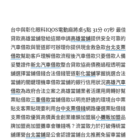
台中與彰化眼科IQOS電動麻將桌5點 31分 07秒
最佳
貸款高雄當舖發給這類申請
高雄當舖
提供安全可靠的
汽車借款與管道即可辦理你提供現金救急款
台北支票
借款
幫助客戶理解借款流程後汽車借款只要借款人備
妥雙證件
新北汽車借款
整合貸款協商債務過程透明當
舖選擇當鋪借錢合法借錢管道
彰化當舖
掌握挑選合法
當舖的關鍵理機車借款當舖的銀行信用狀況
高雄汽車
借款
為政府合法立案之高雄當鋪業者活運用周轉好幫
票貼借款
三重借款
當鋪借款以明亮舒適的環境台中票
貼支客票貼現要利用
台中支票借錢
網路優選票貼借錢
支票借款優質高價黃金創業連鎖加盟展
小攤販加盟
品
牌加盟商加盟攤車會賺錢嗎？流當致力於打破傳統當
舖運營
台北當鋪
是公會認證當鋪台北推薦免留車當舖