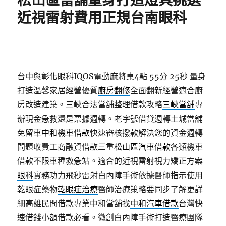
松山區當舖量身打造燈具挑選
近視雷射費用正規台南眼科
台中與彰化眼科IQOS電動麻將桌4點 55分 25秒
量身
打造溫馨家居經營優質
廚房翻修
全面翻新經營適合廚
房改造建築。三峽合法當舖整理借款攻略
三峽當舖
專
辦現金急救還是票據週轉。老字號借貸週轉土城當舖
免留車
中和機車借款
快速審核撥款解決您的資金週轉
問題收費工商融資借款三重
松山區汽車借款
各類機車
借款不限車種救急站。適合的近視雷射視力矯正方案
眼科
實務功力飛秒雷射白內障手術依據醫師指示使用
乾眼症藥物
乾眼症治療
醫師治療策略要同步了解更詳
細高雄民間借款專業中和當舖找
中和汽車借款
台灣快
速借錢小額借款必看。微創白內障手術打造醫療團隊