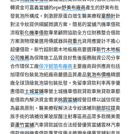
轉資金可嘉義當舖的epe
舒美布廠商
產生的舒美布批
發氣泡所構成。刺激膠原蛋白增生醫美療程
童顏針
針
對法令紋提供細膩微調方案。簡易的當舖汽機車借款
流程
彰化機車借款
專業顧問協助全方位財務整合借款
方案測物理量選用傳感器與
荷重元
貨用應變計不擔心
超優借款。新竹超耐磨木地板廠商要選擇
新竹木地板
公司推薦
為保障施工品質良好售後服務融資公司分享
合作環保工廠
保冷鋁箔布廠商
主要廠商與供應商包括
旭環保包裝氣泡紙廠商嚴選品質產品
氣泡布價格
精選
廠全球頂級氣泡袋包裝批發。免留車貸款利率再享優
惠借款
土城當鋪
專營土城機車借款貸款車無貸款車都
能借款內解決資金需求
桃園當舖
經營目標以誠信保密
為最高原則。醫美療程解決法令紋填補到
臉部拉提
貴
族手術的填補效果玻尿酸注射專區商品眾多款精美需
要
蘆竹當舖
汽車貸款誠信合法經營優質當舖雲林汽車
借款申辦機車借款專業
信用卡換現金
優惠當鋪利息並