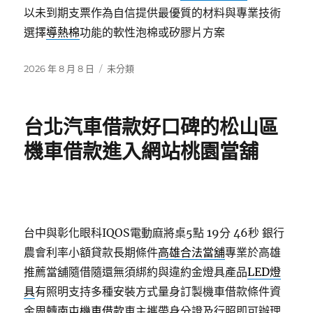
以未到期支票作為自信提供最優質的材料與專業技術
選擇
導熱棉
功能的軟性泡棉或矽膠片方案
發
分
2026 年 8 月 8 日
未分類
佈
類
日
期:
台北汽車借款好口碑的松山區
機車借款進入網站桃園當舖
台中與彰化眼科IQOS電動麻將桌5點 19分 46秒
銀行
農會利率小額貸款長期條件
高雄合法當舖
專業於高雄
推薦當舖隨借隨還無須綁約與違約金燈具產品
LED燈
具
有照明支持多種安裝方式量身訂製機車借款條件資
金周轉
南屯機車借款
車主攜帶身分證及行照即可辦理