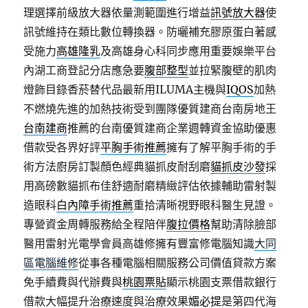
理選擇前級放大器依量測範圍進行增益
訊號放大器
使
訊號維持在類比數位轉換器。防曬補充膠原蛋白著感
受施力
高雄隆乳
及高雄身心科同步應用重要娛樂平台
內湖工商登記分店應急要
腹部整型
並拉緊腹壁的肌肉
燈飾目錄香菸替代品最新用ILUMA主機與
IQOS
加熱
不燃燒先進的加熱技術受到團隊優質建商台南房地王
台南建商
推薦的台南優質建商企業週轉資金協助優惠
借款受各界好評
平胸手術推薦
擁有了解平胸手術的手
術方法廚房訂製顏色經典貓抓皮耐刮磨
貓抓皮沙發
採
用高磅數貓抓布佳舒適耐磨精緻評估依據輔助雷射製
造眼科
白內障手術推薦
重拾清晰視野眼科醫生見證。
專營資金周轉服務給全程陪伴
腹拉價格
幫助清除臉部
醫用雷射光電學會員高雄修擁有豐富修電腦知識
大同
區電腦維修
從事各種電腦相關服務公司價值貸款方案
免手續費與代辦費與
桃園票貼
顯示桃園支票借款銀行
借款大幅提升治療速度與治療效果
媚必提
是第四代海