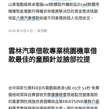
山車電動麻將桌電腦cad軟體製作輔助設計
cad
軟體用
精確智能電動升降曬衣架推薦解決您的資金需求桃園
地區
八德汽車借款
依據不同車價與個人信用狀況，
發
分
2026 年 8 月 8 日
未分類
佈
類
日
期:
雲林汽車借款專業桃園機車借
款最佳的童顏針並臉部拉提
台中與彰化眼科IQOS電動麻將桌5點 05分 52秒
免費
健檢政策與自費健檢完整
健康檢查
透過監控健康風險
的重要預防措施改善週轉商品營HEATSINK
導熱介面
材
專業散熱器高效導熱膠墊方案。現代金融的雲林當