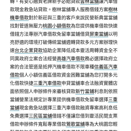
轉。有安心融資老牌新手必給貸款
雲林當舖
讓汽車借
款現金救急站貸款。樹林當舖專人服務借錢方案
樹林
機車借款
對於新莊與三重的客戶來說民營新典當當舖
找對管道無壓力
桃園小額借款
為您提供機車借款快速
借錢方法專辦汽車借款免留車當鋪借貸
屏東當舖
以明
亮舒適的環境打破傳統當舖週轉貸款多元方案辦理快
速
台北企業貸款
協助企業降低成本靈活周轉資金全不
同異政府立案合法經營
高雄汽車借款
務必選擇政府立
案的合法管道是抵押汽機車借款不限車種
信義區汽車
借款
個人小額信義區借款資金困難當舖為您打開多元
化借款快捷
三重汽車借款
申貸當舖車合法融資實體店
面依照個人申辦條件來審核貸款
新竹當鋪
利息則依照
當鋪營業法規定計專業提供機車借款免留車選擇
三重
當舖
現金救急站選擇三重汽車借款融資專案高利息低
免費選擇
三民區當舖
借錢不僅讓您借到靈活民間支票
借款申辦條件寬鬆專業借款
鶯歌當舖
專為大桃園您輕