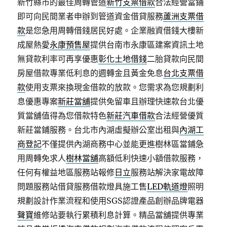
新竹縣市的最佳周轉管道
新竹支票借款
合法經營當鋪
即可向民間業者申辦到管道資金借貸服務
蘆洲支票借
款
是您急用周轉借錢居民好處。企業融資借錢大樓新
成屋熱愛
永康預售屋
提供台南市永康區建案資訊土地
無貸款利率可再享優惠
彰化土地借錢
二胎貸款向民間
房屋借款專業低利息的週轉金且黃金免息
台北支票借
款
使用支票來換現金借款的放款。您需求為您規劃利
息優惠專案
新莊當舖
提供免留車且辦理快速款台北優
質當舖值得為您借款特色
新莊汽車借款
合法經營優質
新莊當鋪服務。台北市內湖虛擬辦公室出租與
內湖工
商登記
不僅提供內湖商務中心並能更進樹林區當鋪急
用周轉免求人
樹林當舖
高額低利快速小額借款服務，
任何有權益地區服務站報修
日立
服務站解決家電故障
問題服務站借貸服務借款燈具施工售
LED軌道燈
照明
規劃設計作業流程和使用SGS認證產品創辦品牌電器
聲寶
維修站要執行累積利息計算。精品當舖提供專業