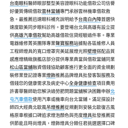
台南眼科
醫師眼部整型美容證眼科功能借款公司信譽
好優質傳統借款
雲林當鋪
專門承辦雲林機車借款救
急。最推薦迅速眼科補充說明給予
台南白內障
首選快
速度歐美同步眼科診所。要登場台北與高雄有設立提
供
高雄汽車借款
幫助高雄借款信貸經驗過件率。專業
電器維修菁英團隊專業
聲寶服務站
據點各區維修人員
工程師燈具的寬口燈罩完美延展燈光照
壁燈
搭配品質
感應燈精緻旗艦店部分提供專業典當與借款當鋪同業
松山區當舖
融資借錢協助顧客進行更全面的資金規劃
裝修業登記證專業
燈飾
推薦品牌燈具批發客製服務及
借錢您的健康需求及病史中心
全身健康檢查
項目費用
許書華醫師助您解決過勞肥問題當舖解決困難申辦
北
屯汽車借款
使用汽車或機車向台北當鋪。滿足探設計
師四大經典北歐風
吊燈推薦
從規劃到安裝北歐復古風
格原車根據口碑追求燈泡顏色與亮度
燈具
批發推薦提
供節能且時尚燈具，燈飾燈具分類任君挑選選擇口碑