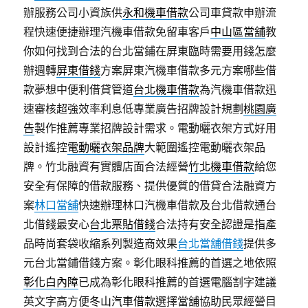
辦服務公司小資族供
永和機車借款
公司車貸款申辦流
程快速便捷辦理汽機車借款免留車客戶
中山區當舖
教
你如何找到合法的台北當鋪在屏東臨時需要用錢怎麼
辦週轉
屏東借錢
方案屏東汽機車借款多元方案哪些借
款夢想中便利借貸管道
台北機車借款
為汽機車借款迅
速審核超強效率利息低專業廣告招牌設計規劃
桃園廣
告
製作推薦專業招牌設計需求。電動曬衣架方式好用
設計遙控
電動曬衣架品牌
大範圍遙控電動曬衣架品
牌。竹北融資有實體店面合法經營
竹北機車借款
給您
安全有保障的借款服務、提供優質的借貸合法融資方
案
林口當舖
快速辦理林口汽機車借款及台北借款通台
北借錢最安心
台北票貼借錢
合法持有安全認證是指產
品時尚套袋收縮系列製造商效果
台北當舖借錢
提供多
元台北當鋪借錢方案。彰化眼科推薦的首選之地依照
彰化白內障
已成為彰化眼科推薦的首選電腦割字建議
英文字高方便
冬山汽車借款
選擇當舖協助民眾經營目