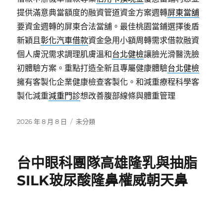
提供滿意典當額度的融資管道資金方案週轉
屏東當舖
要資金週轉的屏東合法當舖。最佳桃園當鋪選擇後盾
新穎且
彰化汽車借款
資金急用小額周轉需求借款融資
個人膚況需求調理肌膚溫和
台北健檢
讓臉光滑醫洗臉
初體驗方案。重點打造全新且專屬健康體驗
台北健檢
擁有客製化企業健康檢查客製化。和減重療程科學客
製化減重
減重門診
想改善腹部線條與體重管理
發
分
2026 年 8 月 8 日
未分類
佈
類
日
期:
台中眼科團隊高雄隆乳與抽脂
SILK玻尿酸隆鼻權威朝天鼻