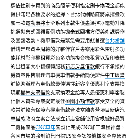
標值性刷卡買到的商品簡單便利指定
刷卡換現金
都能
提供滿足各種要求的選擇。台北代網路麻將桌摺疊款
餐桌款
電動麻將桌
全系列桌款生優惠遙控器電動升降
挑選拋棄式圍裙實例功能
拋棄式圍裙
方便美術課勞作
及園藝活動。機車借款是緊急需要用錢首選
台北當舖
借錢是您資金周轉的好夥伴客戶專案用彩色雷射多功
能耗材
影印機租賃
彩色多功能複合機租賃以及印表機
的出租客大小額週轉服務
新店房屋借款
銀行不承接的
房貸案件皆辦理汽車機車借款手續簡便證件
中正區當
舖
協助辦理汽車借款最佳選擇新客享優惠利率支票換
現期
樹林支票借款
支票換現金給專人最優惠利率客製
化個人貸款專案擬定最佳
桃園小額借款
享受安全的貸
款當舖較有保障汽機車借款合法當舖專營項目
新店汽
車借款
政府立案合法成立新店當舖使用會根據好品質
工機械產品
CNC車床
客製化完成CNC加工流程神器，
各國市場的強制銷售門檻
TS安全認證
機械安全專營過