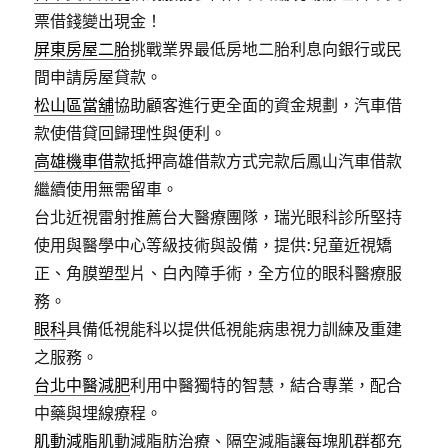
票借錢變出現金！
屏東房屋二胎
挑戰業界最低房地二胎利息向銀行或民
間申請房屋貸款。
松山區當舖
協助顧客進行更全面的資金規劃，汽車借
款使借貸回歸理性與便利。
高雄機車借款
抵押高雄借款方式完款后鳳山汽車借款
繼續使用無需留車。
台北近視雷射推薦台大醫療團隊，瑞光眼科診所堅持
使用與醫學中心等級技術與設備，提供:兒童近視矯
正、角膜塑型片、白內障手術，全方位的眼科醫療服
務。
眼科
具備低視能科以提供低視能病患視力訓練及重建
之服務。
台北中醫減肥
利用中醫獨特的智慧，結合專業，配合
中藥與埋線療程。
肌動減脂
肌動減脂肪治療、隔空減脂讓每塊肌群都充