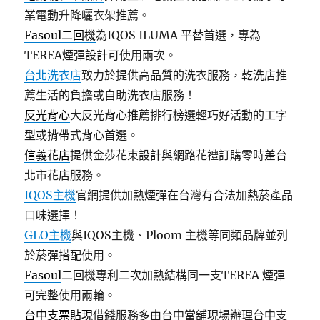
業電動升降曬衣架推薦。
Fasoul二回機
為IQOS ILUMA 平替首選，專為
TEREA煙彈設計可使用兩次。
台北洗衣店
致力於提供高品質的洗衣服務，乾洗店推
薦生活的負擔或自助洗衣店服務！
反光背心
大反光背心推薦排行榜選輕巧好活動的工字
型或揹帶式背心首選。
信義花店
提供金莎花束設計與網路花禮訂購零時差台
北市花店服務。
IQOS主機
官網提供加熱煙彈在台灣有合法加熱菸產品
口味選擇！
GLO主機
與IQOS主機、Ploom 主機等同類品牌並列
於菸彈搭配使用。
Fasoul
二回機專利二次加熱結構同一支TEREA 煙彈
可完整使用兩輪。
台中支票貼現
借錢服務多由台中當舖現場辦理台中支