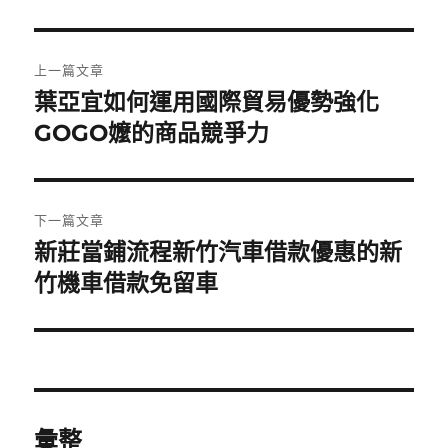
日
期:
文
上一篇文章
章
葉亞宜如何運用國際貿易優勢強化
上
一
GOGO嬤的商品競爭力
導
篇
覽
文
章:
下一篇文章
新莊當鋪流程新竹汽車借款優惠的新
下
一
竹機車借款免留車
篇
文
章:
彙整