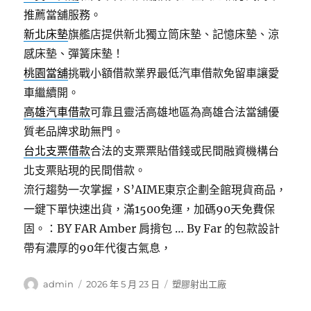
推薦當舖服務。
新北床墊
旗艦店提供新北獨立筒床墊、記憶床墊、涼
感床墊、彈簧床墊！
桃園當舖
挑戰小額借款業界最低汽車借款免留車讓愛
車繼續開。
高雄汽車借款
可靠且靈活高雄地區為高雄合法當舖優
質老品牌求助無門。
台北支票借款
合法的支票票貼借錢或民間融資機構台
北支票貼現的民間借款。
流行趨勢一次掌握，S’AIME東京企劃全館現貨商品，
一鍵下單快速出貨，滿1500免運，加碼90天免費保
固。：BY FAR Amber 肩揹包 … By Far 的包款設計
帶有濃厚的90年代復古氣息，
作
發
分
admin
2026 年 5 月 23 日
塑膠射出工廠
者
佈
類