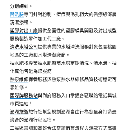
分鍛練到。
醫洗臉
專門針對粉刺、痘痘與毛孔粗大的醫療級深層
清潔療程。
塑膠射出工廠
提供全面性的塑膠模具開發及射出成型
服務製造零件加工代工廠。
清洗水塔公司
提供專業的水塔清洗服務對象包含桃園
地區的工廠和水塔清潔廠商。
抽水肥
找專業抽水肥廠商水塔定期清洗、清水溝、抽
化糞池皆能為您服務！
熱泵維修
保養服務與熱泵熱水器維修品質技術穩定可
靠維修。
國際牌服務站
與到府服務入口掌握各區聯絡電話與城
市頁連結！
澎湖旅遊
旅行社幫您規劃澎湖自由行為您量身打造最
適合的澎湖行程民宿。
三民區當舖
和高雄合法當舖借貸流程與還款方式高雄