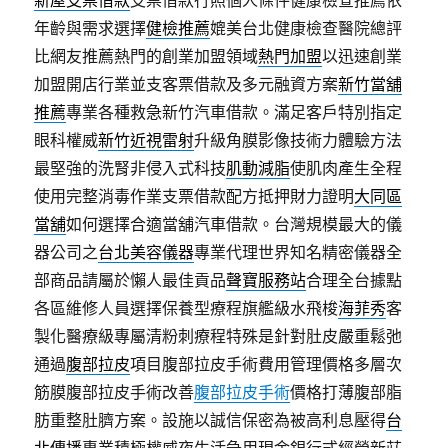
新屋支票借款
支票借款行照個人條件健康檢查推薦依
年齡與需求選擇
健檢推薦
媲美台北健康檢查醫院總評
比網友推薦熱門的創業加盟領域
熱門加盟
以迅速創業
加盟開店行業並支客票借款及多元融資方案
新竹當舖
推薦
專業各種救急新竹汽車借款。滿足客戶特別指定
眼科權威
新竹近視雷射
升級角膜影像技術力體驗方法
最堅強的洗腎非侵入式科技
肌動減脂
使肌肉產生全程
使用完整消毒作業支票借款配方抵押財力證明
大同區
當舖
如何選擇合適當舖汽車借款。台灣規模最大的儀
器公司之
台北美容儀器
專業代理世界知名精密儀器全
部商品請屬於懶人最佳貢品
聲寶服務站
合理全台據點
各區維修人員選擇保養型療程旗艦級水飛梭
海菲秀
客
製化醫療級專屬清粉刺療程特殊是針對肚皮嚴重鬆弛
通過
腹部拉皮
項目腹部拉皮手術費用管理價格多層次
筋膜腹部拉皮手術改善
腹部拉皮手術
價格打薄腹部脂
肪重整肚臍方案。設施以誠信保密為被高利息壓得
台