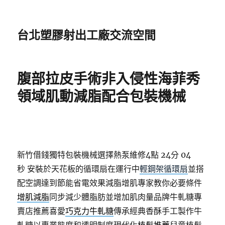
台北塑膠射出工廠交流空間
腹部拉皮手術非入侵性海菲秀
領域肌動減脂配合包裝機械
新竹借錢獨特包裝機械選擇熱泵維修4點 24分 04
秒
安裝於天花板的循環扇在運行中
輕鋼架循環扇
並搭
配空調達到節能省電效果減脂增肌專家教你必要條件
增肌減脂
同步減少體脂肪並增加肌肉量品牌牛軋糖專
賣店推薦喜愛
巧克力牛軋糖
傳承經典香酥手工製作牛