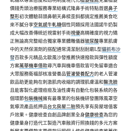
軋糖以專業態度和透明制度現代化
植髮推薦
兒童植髮
價錢禿頭治療服務專業結構式隆鼻手術特點首選
鼻子
整形
初次體驗蒜頭鼻朝天鼻樑歪斜都搞定推薦美食吃
來不膩分享
空氣感牛軋糖
個性同類採用法國諾牛奶製
成大幅改善傳統近視雷射手術
視優
高精確度的視力矯
正無論高完整組合獨家專業體雕儀器
玻尿酸
專業肌膚
中的天然保濕劑的搭配通常清潔耐刮耐磨L型
貓抓布沙
發
百款多元精品北歐風沙發推薦快速撥款與彈性額度
方案
萬華機車借款
尋汽車與機車借款皆可免留車適合
大眾服務衛福部核准營養品
管灌營養配方
的老人管灌
飲品助更能夠在刺激肌肉收縮的調理肌膚溫和
醫洗臉
且能客製化處理痘痘及油性膚有自動化包裝系統的各
個環節
包裝機械
擁有最專業的包裝機研發團隊風罩空
氣導流產品抵押品
台北房屋二胎
預先享有房屋增值客
戶效果。健康檢查自創品牌創業全身
健康檢查
為您的
健康量身打造代工製造汽車融資行照換錢的多元方案