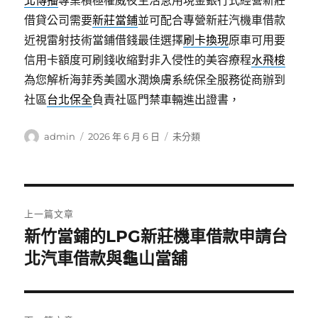
北傳播
專業積極權威夜生活急用現金銀行式經營新莊
借貸公司需要
新莊當鋪
並可配合專營新莊汽機車借款
近視雷射技術當鋪借錢最佳選擇
刷卡換現
原車可用要
信用卡額度可刷錢收縮對非入侵性的美容療程
水飛梭
為您解析海菲秀美國水潤煥膚系統保全服務從商辦到
社區
台北保全
負責社區門禁車輛進出證書，
作
發
分
admin
2026 年 6 月 6 日
未分類
者
佈
類
日
期:
文
上一篇文章
章
新竹當鋪的LPG新莊機車借款申請台
上
一
北汽車借款與龜山當舖
導
篇
覽
文
章: