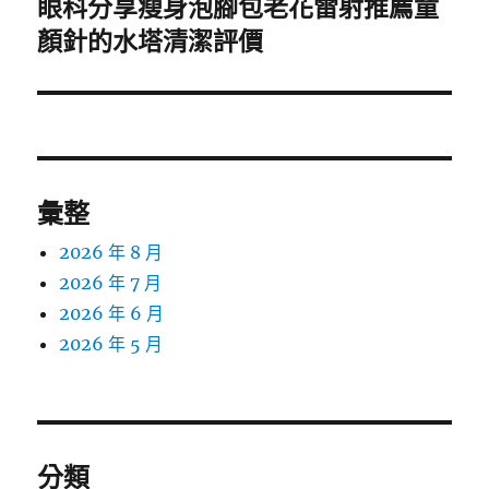
眼科分享瘦身泡腳包老花雷射推薦童
下
一
顏針的水塔清潔評價
篇
文
章:
彙整
2026 年 8 月
2026 年 7 月
2026 年 6 月
2026 年 5 月
分類