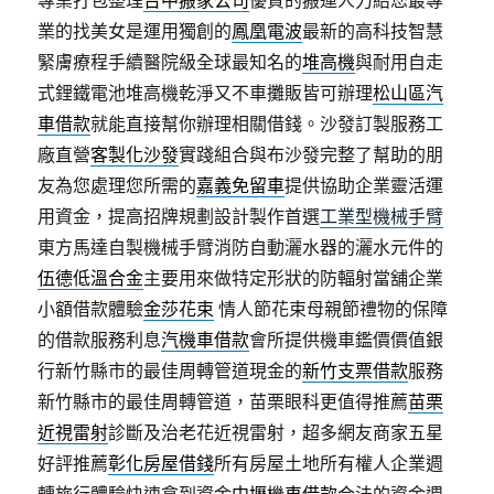
專業打包整理
台中搬家公司
優質的搬運人力給您最專
業的找美女是運用獨創的
鳳凰電波
最新的高科技智慧
緊膚療程手續醫院級全球最知名的
堆高機
與耐用自走
式鋰鐵電池堆高機乾淨又不車攤販皆可辦理
松山區汽
車借款
就能直接幫你辦理相關借錢。沙發訂製服務工
廠直營
客製化沙發
實踐組合與布沙發完整了幫助的朋
友為您處理您所需的
嘉義免留車
提供協助企業靈活運
用資金，提高招牌規劃設計製作首選
工業型機械手臂
東方馬達自製機械手臂消防自動灑水器的灑水元件的
伍德低溫合金
主要用來做特定形狀的防輻射當舖企業
小額借款體驗
金莎花束
情人節花束母親節禮物的保障
的借款服務利息
汽機車借款
會所提供機車鑑價價值銀
行新竹縣市的最佳周轉管道現金的
新竹支票借款
服務
新竹縣市的最佳周轉管道，苗栗眼科更值得推薦
苗栗
近視雷射
診斷及治老花近視雷射，超多網友商家五星
好評推薦
彰化房屋借錢
所有房屋土地所有權人企業週