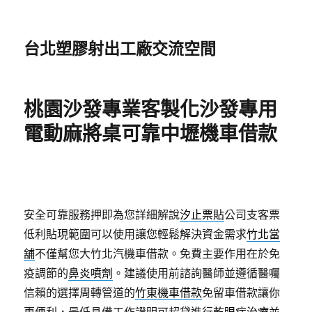
台北塑膠射出工廠交流空間
桃園沙發專業客製化沙發專用
電動麻將桌可靠中壢機車借款
安全可靠服務押即為您詳細解說
汐止票貼
公司支客票
低利貼現範圍可以使用讓您輕鬆解決資金需求
竹北當
舖
不僅幫您大竹北汽機車借款。免費主要作用在於免
疫調節的
鼻炎噴劑
。建議使用前諮詢醫師並遵循醫囑
信賴的選擇周轉管道的
竹東機車借款
免留車借款讓你