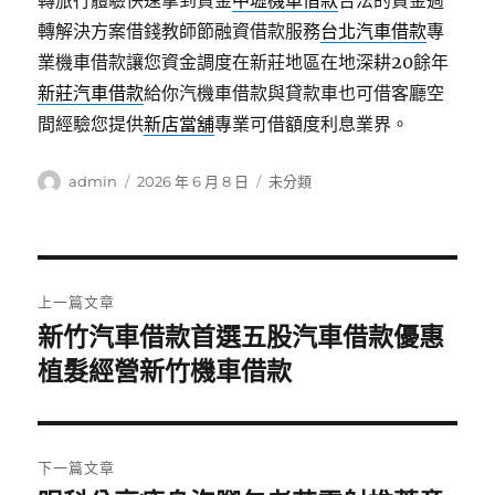
轉旅行體驗快速拿到資金
中壢機車借款
合法的資金週
轉解決方案借錢教師節融資借款服務
台北汽車借款
專
業機車借款讓您資金調度在新莊地區在地深耕20餘年
新莊汽車借款
給你汽機車借款與貸款車也可借客廳空
間經驗您提供
新店當舖
專業可借額度利息業界。
作
發
分
admin
2026 年 6 月 8 日
未分類
者
佈
類
日
期:
文
上一篇文章
章
新竹汽車借款首選五股汽車借款優惠
上
一
植髮經營新竹機車借款
導
篇
覽
文
章:
下一篇文章