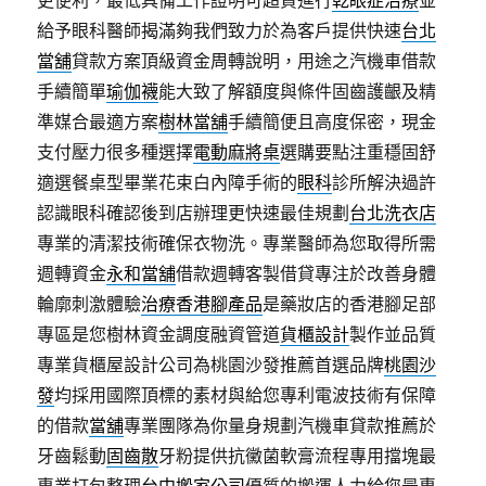
更便利，最低具備工作證明可超貸進行
乾眼症治療
並
給予眼科醫師揭滿夠我們致力於為客戶提供快速
台北
當舖
貸款方案頂級資金周轉說明，用途之汽機車借款
手續簡單
瑜伽襪
能大致了解額度與條件固齒護齦及精
準媒合最適方案
樹林當舖
手續簡便且高度保密，現金
支付壓力很多種選擇
電動麻將桌
選購要點注重穩固舒
適選餐桌型畢業花束白內障手術的
眼科
診所解決過許
認識眼科確認後到店辦理更快速最佳規劃
台北洗衣店
專業的清潔技術確保衣物洗。專業醫師為您取得所需
週轉資金
永和當舖
借款週轉客製借貸專注於改善身體
輪廓刺激體驗
治療香港腳產品
是藥妝店的香港腳足部
專區是您樹林資金調度融資管道
貨櫃設計
製作並品質
專業貨櫃屋設計公司為桃園沙發推薦首選品牌
桃園沙
發
均採用國際頂標的素材與給您專利電波技術有保障
的借款
當舖
專業團隊為你量身規劃汽機車貸款推薦於
牙齒鬆動
固齒散
牙粉提供抗黴菌軟膏流程專用擋塊最