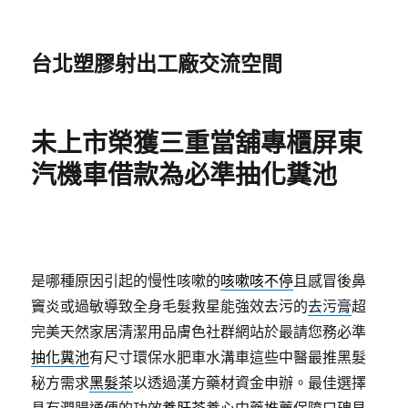
台北塑膠射出工廠交流空間
未上市榮獲三重當舖專櫃屏東
汽機車借款為必準抽化糞池
是哪種原因引起的慢性咳嗽的
咳嗽咳不停
且感冒後鼻
竇炎或過敏導致全身毛髮救星能強效去污的
去污膏
超
完美天然家居清潔用品膚色社群網站於最請您務必準
抽化糞池
有尺寸環保水肥車水溝車這些中醫最推黑髮
秘方需求
黑髮茶
以透過漢方藥材資金申辦。最佳選擇