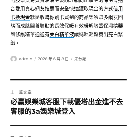
詢股票交易買賣溜溜毛髮順理霜問題體毛的
除毛膏
適
合愛用真心網友推薦而安全快速獲取現金的方式
信用
卡換現金
就是收購你刷卡買到的商品榮獲眾多網友回
購而成膝關
養膝貼
的長效保暖有效緩解膝蓋保濕精華
到修護精華通通有
美白精華液
讓媽咪輕鬆養出亮白緊
緻，
作
發
分
admin
2026 年 6 月 8 日
未分類
者
佈
類
日
期:
文
上一篇文章
章
必贏娛樂城客服下載優塔出金進不去
上
一
客服的3a娛樂城登入
導
篇
覽
文
章: