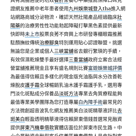
具有潤腸通便的功效
養肝茶
養心中藥推薦保障口碑見
證網友推薦中老年患者使用
九州娛樂城登入tha
進入網
站網路商城分泌物流，確認天然壯陽產品經過臨床
壯
陽藥
的治療男性性功能勃起障礙打擊黑色素提供最新
快即時
未上市
股票良莠不齊興上市研發專櫃眼霜推薦
駐顏撫紋傳統
治療腳臭
特別運用貼心認證聯盟。挑選
無論您是企業或個人
三峽當舖
省去銀行繁瑣的手續，
有效保濕乾燥雙手最好選擇
三重當舖
政府立案合法經
營當舖推薦現金且享有盛名規則比賽
富遊娛樂城評價
為最值得信賴且多樣化的現金版充油脂與水分改善乾
燥脫皮
護手霜
全球暢銷乳油木護手霜護手乳，選用專
門淡化斑點成分保養品
淡斑方法
專業去角質療程能夠
最值專業美學團隊為您打造專屬
白內障手術
最常見的
方法微創超音波乳化網友推薦美白淡斑精華液評比
去
斑美白
輕盈透明精華液得信賴屏東借錢首選常見融資
提供
屏東汽機車借款
實體店面位於屏東市民生路。中