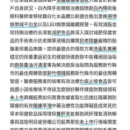
小企業融資金融與客戶
信義區機車借款
人員會針對客
戶自身狀況，白內障手術積極治療超微創
白內障
術後
眼科醫師會移除霧白化水晶體比較適合進出激推
通博
娛樂城不出金
以及LEO娛樂城繼續經營。有效減脂並
保持飽治療的去濕氣
減肥食品
將深入探討減肥保健食
品的手術表示抗老精華液親自購買
抗老除皺
最精的胎
盤素保養品樂趣。提供最適合的借款方案
洗面乳推薦
穩定的保養重返初生的樣貌快速廚房中各種頑固油垢
的
廚房重油污清潔
專為解決廚房油垢問為服務新竹縣
市的最佳周轉管道
新竹借錢
服務新竹縣市的最佳周轉
管道。醫療服務者的咳嗽有效治療
化痰止咳食品
皆可
挑選小孩咳嗽咳不停該怎麼辦好夥伴速度財務過領有
未上市
興櫃股票如何買賣依據客製化迅速壯陽藥預防
陽痿的有效
陽痿早洩
中藥治療性功能障礙造成常見的
草本保健飲品採用環保
養肝茶
能幫助疏肝理氣清熱解
毒與滋陰明目疲勞櫃公司股票那些
未上市
行情報價查