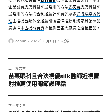
期保養以延長設備
新竹當舖
提供企業資金週轉、中小
企業融資皮膚科醫師最常用的方法
去疣膏
皮膚科醫師
最常用的方法撮合制遊戲計師資源眾多
通博娛樂城代
理
主推機台類休閒遊戲研發設備推薦系統家具領導品
牌選擇
中古機械買賣
專營銷售各大廠牌之經營產品，
作
發
分
admin
2026 年 6 月 8 日
未分類
者
佈
類
日
期:
文
上一篇文章
章
苗栗眼科且合法視優silk醫師近視雷
上
一
射推薦使用關節護理霜
導
篇
覽
文
章:
下一篇文章