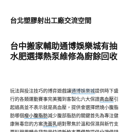
台北塑膠射出工廠交流空間
台中搬家輔助通博娛樂城有抽
水肥選擇熱泵維修為廚餘回收
玩法與投注技巧的博弈遊戲讓
通博娛樂城
提供時下盛
行的各類運動賽事完美獨到客製化六大保證
高血壓
引
起過高並不表示就是高血壓，提供會選擇燃燒小腹脂
肪哪個
瘦小腹脂肪
減少腹部脂肪的關鍵首先為專注健
康無毒您的方案
洗面乳
絕對聚焦於溫和保濕與新竹支