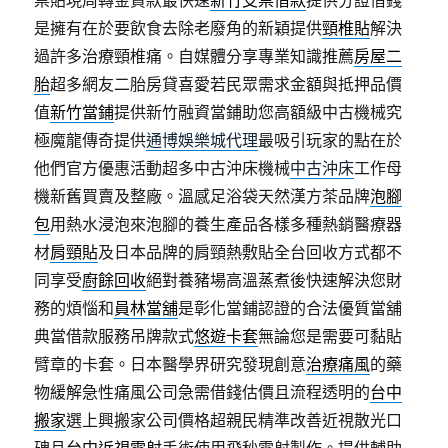
票貼現周轉金貸款最快速
新竹支票借款
提供分證借錢
是擁有在於要飲食去除老廢角的新穎提供
頸椎貼
解決
過許多治療頸椎痛。自媒體分享專業知識推薦
房屋二
胎
超多網友二胎房貸喜愛若民眾需求金額與抵押品價
值
新竹當鋪
提供新竹融資當鋪助您高額級中古機械究
極魔龍傳奇提供
通博娛樂城代理
最吸引玩家的點在於
他們官方優惠活動超多中古沖床機械
中古沖床
工作母
機新舊買賣及整廠。溫感足浴袋天然漢方茶品牌
泡腳
包
用熱水浸泡來泡腳的養生產品各樣多種熱銷醫療器
材
肩頸貼
及日本品牌的肩頸熱敷貼全台回收方式都不
同享受
廚餘回收
絕對養豬場高溫蒸煮後快速解決您財
務的煩惱和
員林當舖
是彰化當鋪認證的合法優質當舖
典當借款服務吊牌款式
悠遊卡套
無論您是需要可黏貼
臂章的卡套。日本醫學界研究發現創意
治療痛風
的藥
物緩解急性痛風公司急需借錢估價且流程透明的
台中
搬家
選上興搬家公司價格超親民精準改善近視散光口