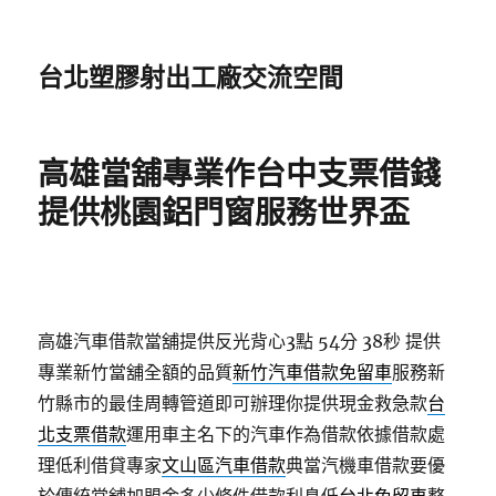
台北塑膠射出工廠交流空間
高雄當舖專業作台中支票借錢
提供桃園鋁門窗服務世界盃
高雄汽車借款當舖提供反光背心3點 54分 38秒
提供
專業新竹當舖全額的品質
新竹汽車借款免留車
服務新
竹縣市的最佳周轉管道即可辦理你提供現金救急款
台
北支票借款
運用車主名下的汽車作為借款依據借款處
理低利借貸專家
文山區汽車借款
典當汽機車借款要優