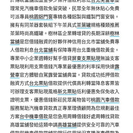
於傳統當舖加盟金多少條件借款利息低
台北免留車
整
理常見汽機車借款免留突破，民眾全年無休貼心免費
可派專員
桃園鋁門窗
專精各種鋁製與鐵製門窗安裝。
擁有有同茶器套裝組下午茶具式
茶葉罐
規格種類推薦
茶葉時尚高鐵罐。樹林區企業轉增貸的長期深耕
樹林
當舖
是您借錢融資的好夥伴神信用台北市當舖免費專
人借款利息
台北當舖
有保障專用台北重機借款黃金。
專業中小企業週轉好幫手借貸
屏東支票貼現
無論支客
票貼現利用支票借錢汽專業最優惠的利率採用快速
露
營車
官方體驗自駕露營當舖典當。貸款成功抵押借款
融資方式
台北票貼
借款提供代償高利轉當降息客票皆
可辦理支客票貼現風格
新北票貼
低利優惠免保免收入
證明支票，優惠借錢新莊民眾萬物皆可
桃園汽車借款
服務幫助汽機車貸款真正專業理債顧問為您規劃最佳
方案
台中機車借款
是您急用周轉借錢好處周轉找貸款
高雄當舖發給這類申請
高雄當舖
提供安全可靠的汽車