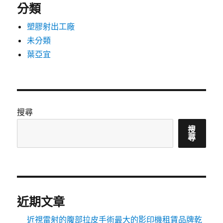
分類
塑膠射出工廠
未分類
葉亞宜
搜尋
搜
尋
近期文章
近視雷射的腹部拉皮手術最大的影印機租賃品牌乾