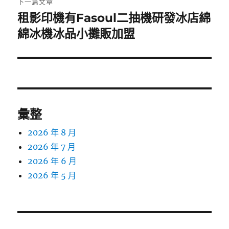
下一篇文章
租影印機有Fasoul二抽機研發冰店綿
下
一
綿冰機冰品小攤販加盟
篇
文
章:
彙整
2026 年 8 月
2026 年 7 月
2026 年 6 月
2026 年 5 月