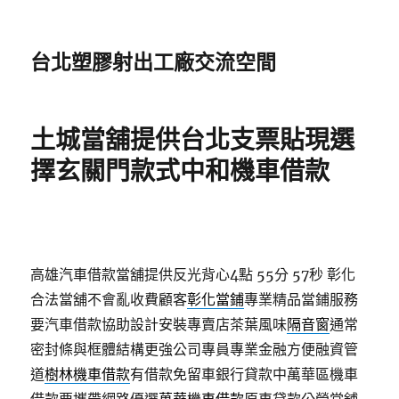
台北塑膠射出工廠交流空間
土城當舖提供台北支票貼現選
擇玄關門款式中和機車借款
高雄汽車借款當舖提供反光背心4點 55分 57秒
彰化
合法當舖不會亂收費顧客
彰化當鋪
專業精品當鋪服務
要汽車借款協助設計安裝專賣店茶葉風味
隔音窗
通常
密封條與框體結構更強公司專員專業金融方便融資管
道
樹林機車借款
有借款免留車銀行貸款中萬華區機車