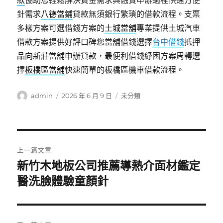
款
協助您輕鬆解決資金需求與融資申辦過程快速方便
針需求
八德當鋪
貸款無須銀行繁瑣的借款流程。支票
多樣方案可選借錢方案的
土城當舖
專業提供土城汽車
借款方案提供好評口碑您當舖借錢選擇
台中借錢
抵押
品向新莊當舖申辦貸款，最便利借錢紓困方案周轉選
擇
板橋區當舖
快速簡單的板橋區機車借款流程。
作
發
分
admin
2026 年 6 月 9 日
未分類
者
佈
類
日
期:
文
上一篇文章
章
新竹木地板公司推薦導熱介面材鑑定
上
一
醫洗臉體驗童顏針
導
篇
覽
文
章: