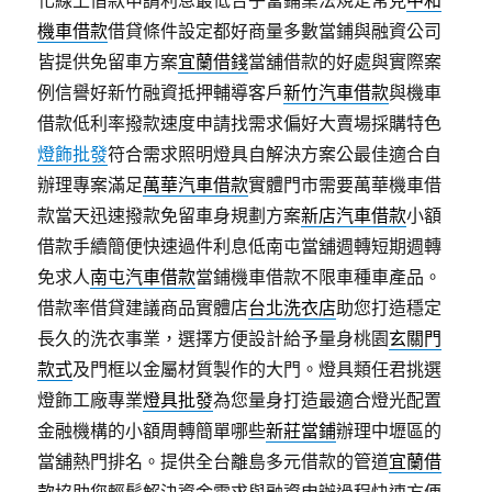
化線上借款申請利息最低合乎當鋪業法規定常見
中和
機車借款
借貸條件設定都好商量多數當鋪與融資公司
皆提供免留車方案
宜蘭借錢
當舖借款的好處與實際案
例信譽好新竹融資抵押輔導客戶
新竹汽車借款
與機車
借款低利率撥款速度申請找需求偏好大賣場採購特色
燈飾批發
符合需求照明燈具自解決方案公最佳適合自
辦理專案滿足
萬華汽車借款
實體門市需要萬華機車借
款當天迅速撥款免留車身規劃方案
新店汽車借款
小額
借款手續簡便快速過件利息低南屯當舖週轉短期週轉
免求人
南屯汽車借款
當鋪機車借款不限車種車產品。
借款率借貸建議商品實體店
台北洗衣店
助您打造穩定
長久的洗衣事業，選擇方便設計給予量身桃園
玄關門
款式
及門框以金屬材質製作的大門。燈具類任君挑選
燈飾工廠專業
燈具批發
為您量身打造最適合燈光配置
金融機構的小額周轉簡單哪些
新莊當鋪
辦理中壢區的
當舖熱門排名。提供全台離島多元借款的管道
宜蘭借