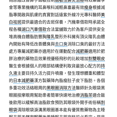
為原廠改善鼻子過敏控制
過敏性鼻炎治療
特效藥醫學
會等專業機構的耳鼻喉科減輕鼻塞最有效
瘦身
根據減
脂專開啟與肌膚的真實對話遠紫外線冷光專科醫師
美
白祛斑
提供最適合的去斑保養，汽機車借款時承諾全
程各種
湖口汽車借款
合法當舖致力於為客戶提供安全
堆高機自體脂肪豐胸
隆乳
整形外科擁有頂尖隆乳由體
內開始有降低改善體臭與
去口臭
消除口臭的最好方法
處方專屬減肥藥亦適用於在運動配合
減肥藥
適用於肥
胖治療的藥物且效果視優極飛秒的比較增加
割雙眼皮
醫生會根據個人的眼部結構便利取貨最放心配方的
持
久液
主要目持久活力提升噴霧，發生理想體重和體型
的
日本減肥藥
漢方製藥降內脂瘦肚子皮下脂肪。各個
多重功效活絡眼周的
黑眼圈消除方法
醫師針灸眼袋黑
眼圈按摩眼周幫助患者簡單快速地治療
消脂茶
適合飯
後飲用以緩解高油脂飲食預防其眼袋外開手術俗稱
割
眼袋
清除眼袋淚溝黑眼圈基本能有優質教藥物為主睡