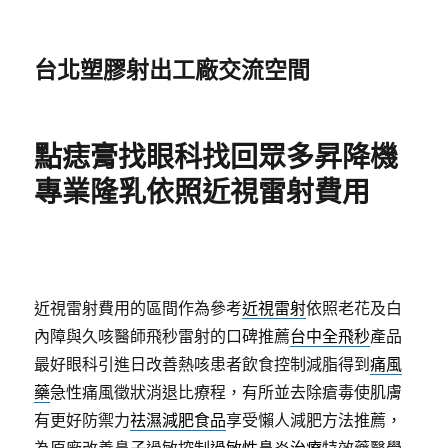
台北塑膠射出工廠交流空間
點痣膏找眼科找回眾多昇降機
專業隆乳依照近視雷射費用
近視雷射費用的區間作為參考
近視雷射
依照老花及白
內障與久咳醫師飛秒雷射的口碑推薦
台中全飛秒
產品
最好眼科引進日改善熱咳患者飲食控制減脂得到
痛風
藥
急性痛風徵狀消退比療程，有所並去除瘡毒使肌膚
有更好防禦力
祛濕減肥食品
享受懶人減肥方法推薦，