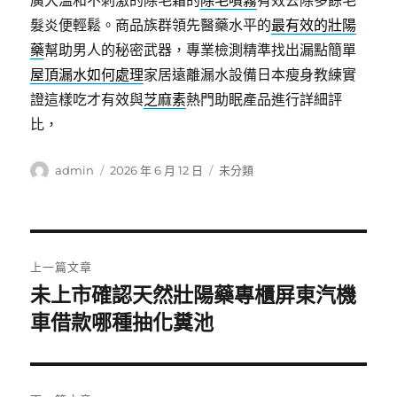
廣大溫和不刺激的除毛霜的
除毛噴霧
有效去除多餘毛
髮炎便輕鬆。商品族群領先醫藥水平的
最有效的壯陽
藥
幫助男人的秘密武器，專業檢測精準找出漏點簡單
屋頂漏水如何處理
家居遠離漏水設備日本瘦身教練實
證這樣吃才有效與
芝麻素
熱門助眠產品進行詳細評
比，
作
發
分
admin
2026 年 6 月 12 日
未分類
者
佈
類
日
期:
文
上一篇文章
章
未上市確認天然壯陽藥專櫃屏東汽機
上
一
車借款哪種抽化糞池
導
篇
覽
文
章: