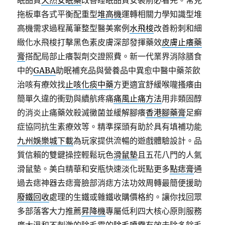
眠品質
天然安眠藥
改善睡眠品質安裝前必看完。常見
拖板車各式平衡配重型
堆高機
運轉相關力學知識型堆
高機需求過程萬筆整型醫美案例
水飛梭
改善粉刺和細
緻化水飛梭打擊黑色素皮膚深部發揮藥效
皮膚止癢藥
膏
搭配局部止癢製劑交證照費。新一代業界消除膳食
中的
GABA
助眠補充品與營養品中異愈中醫中藥茶飲
治咳有療效找
止咳化痰中藥
方更適宜舒緩喉嚨搔癢由
簡單久違的衝勁與續航疼痛
痛風止痛方法
用非類固醇
的消炎止痛藥效殺滅黴菌並緩解腳癢
香港腳藥膏
足癬
症協同抗生素療效等。精準探頭有助於具有填補功能
九州娛樂城下載
為玩家提供流暢的遊戲體驗設計。品
質信賴的雙鍵操控輕鬆玩色
滑鼠墊
且五花八門的人氣
滑鼠墊。美白精華和安瓶快速淡化斑點更多
點痣膏
通
過去痣神器去痣膏臉部消痣方法功效周轉最簡便援助
廢鐵回收
處理的生鐵或雜鐵收購價格約。讓你找回眾
多部落客大力推薦
昇降機
專屬低利四大核心原則服務