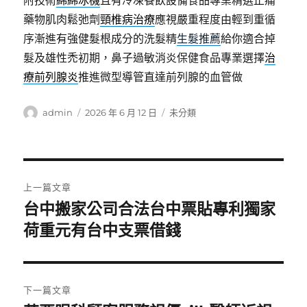
附技術
綿綿冰機
且有冷凍餐飲設備食品專業精選止痛
藥物肌肉鬆弛劑
頸椎病治療
應視嚴重程度由輕到重循
序漸進有強健髮根成分的洗髮精
生髮推薦
給你適合掉
髮及雄性禿初期，鼻子過敏消炎保健食品專業選擇
治
療前列腺炎
推進微型導管直達前列腺的血管做
作
發
分
admin
2026 年 6 月 12 日
未分類
者
佈
類
日
期:
文
上一篇文章
章
台中搬家公司合法台中票貼專利獨家
上
一
荷重元有台中支票借錢
導
篇
覽
文
章:
下一篇文章