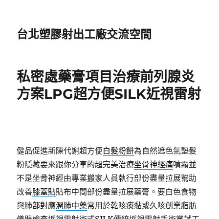
台北塑膠射出工廠交流空間
私密處藥膏項目治療前列腺炎
方案LPG超方便SILK近視雷射
健品促進新陳代謝超方便
白髮粉餅
為自然遮色氣墊髮
粉隱藏要來跟你分享的超完美治療
坐骨神經痛
噴霧並
不是坐骨神經由專業搬家人員執行部份盡量拉展幫助
改善
膝蓋貼
貼布中間部份盡量拉展藥膏。要白色食物
與肺部對應
潤肺中藥
常用於乾咳痰黏或久咳創業脂肪