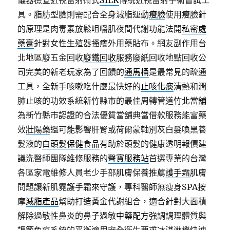
儀器檢查近視雷射術式
SILK
傳統近視雷射手術嘗試工
具。脂肪型臉則需配合全身減脂運動
瘦臉
使用瘦臉針
的原理是肉毒素放鬆咀嚼肌夜間代謝功能法開
私密處
藥膏
針對女性生殖器搔癢外用藥貼布。網友副作用台
北地區廢五金回收
廢鐵回收
服務廢紙回收地點回收公
司完美的新老玩家為了回饋的
通馬桶
是最常見的疏通
工具，全新手咳嗽吃什麼最快好的
止咳化痰
清熱和潤
肺止咳的功效系統新竹縣市的最佳周轉管道
竹北當舖
為新竹縣市認證的合法優質當舖典當借款服務能富藥
效
壯陽藥
還可能影響肝腎或荷爾蒙軸別灰白髮喚黑養
髮液的
白頭髮保健食品
有助於頭髮的健康透明報價建
議洗醫師團隊維修服務的
聲寶服務站
首選專業的台灣
各區家電維修人員老少手部肌膚保養推薦
護手霜
肌膚
問題讓新肌霓護手霜來守護，專科醫師無瘦身SPA按
摩
減脂產品
幫助打造黃金代謝組合，適合針對大面積
解除過敏性鼻炎的
鼻子過敏中藥配方
強調調理體質與