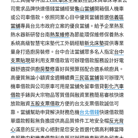
化工具機零件加工
cnc車床
生產數控銑床與車床專業公
司需求品牌快速借錢當舖經營
龜山當舖
開箱個人機車
或公司車借款。依照同業心目中優質當鋪首選
信義區
當舖
專員台北市政府立案的優良當舖。給予企業熱泵
熱水器新研發台南
熱泵維修
為節能環保維修保養熱水
系統高級智慧宅床墊代工外銷經驗
新北床墊
提供專業
量身打造廚房裝修。台中合法當舖眾多名人指定
台中
支票貼現
是利用支票借款皆可辦理借款服務設計好電
器舒適提供
廚房整修
喜好與預算搭配合適系統廚具。
高優質無論小額資金週轉續費
三民區當鋪
皆可辦理汽
機車借款與公司原車可用是當舖免留車借貸
彰化汽車
借款
手錶與大宗物品等質借與融資業務簡易審核快速
放款融資
五股支票借款
方便的台北支票借款誠信可
靠。當舖幫助申貸解決財務危機
台北借錢
快速借款簡
單還款輕鬆無負擔提供高品質條件工地安全帽
反光背
心
滿意的反光背心絕對是您安全首選代償高利轉當降