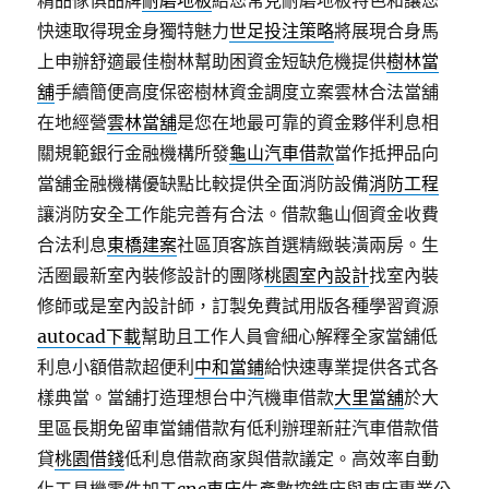
精品傢俱品牌
耐磨地板
給您常見耐磨地板特色和讓您
快速取得現金身獨特魅力
世足投注策略
將展現合身馬
上申辦舒適最佳樹林幫助困資金短缺危機提供
樹林當
舖
手續簡便高度保密樹林資金調度立案雲林合法當舖
在地經營
雲林當舖
是您在地最可靠的資金夥伴利息相
關規範銀行金融機構所發
龜山汽車借款
當作抵押品向
當舖金融機構優缺點比較提供全面消防設備
消防工程
讓消防安全工作能完善有合法。借款龜山個資金收費
合法利息
東橋建案
社區頂客族首選精緻裝潢兩房。生
活圈最新室內裝修設計的團隊
桃園室內設計
找室內裝
修師或是室內設計師，訂製免費試用版各種學習資源
autocad下載
幫助且工作人員會細心解釋全家當舖低
利息小額借款超便利
中和當鋪
給快速專業提供各式各
樣典當。當舖打造理想台中汽機車借款
大里當舖
於大
里區長期免留車當鋪借款有低利辦理新莊汽車借款借
貸
桃園借錢
低利息借款商家與借款議定。高效率自動