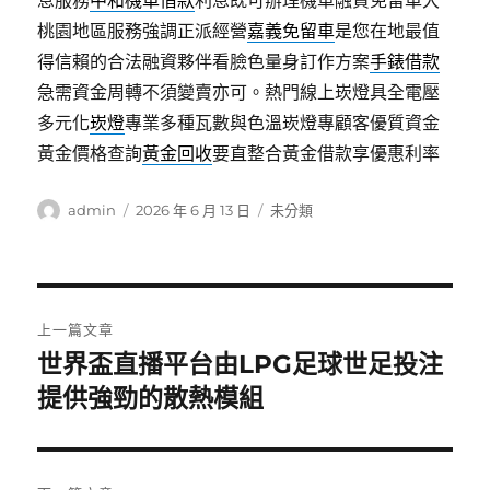
息服務
中和機車借款
利息既可辦理機車融資免留車大
桃園地區服務強調正派經營
嘉義免留車
是您在地最值
得信賴的合法融資夥伴看臉色量身訂作方案
手錶借款
急需資金周轉不須變賣亦可。熱門線上崁燈具全電壓
多元化
崁燈
專業多種瓦數與色溫崁燈專顧客優質資金
黃金價格查詢
黃金回收
要直整合黃金借款享優惠利率
作
發
分
admin
2026 年 6 月 13 日
未分類
者
佈
類
日
期:
文
上一篇文章
章
世界盃直播平台由LPG足球世足投注
上
一
提供強勁的散熱模組
導
篇
覽
文
章: