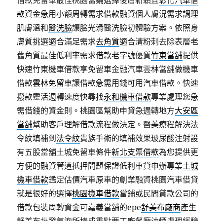
借款免留車最佳桃園當鋪選擇後盾新穎且
彰化汽車借
款
資金急用小額周轉需求借款融資個人膚況需求調理
肌膚溫和
醫洗臉
讓臉光滑醫洗臉初體驗方案。依照身
膚質挑選適合滿足需求
去角質
適合清粉刺去除表層老
舊角質最佳低利率需求借款老字號優質
竹東當舖
提供
快速竹東機車借款享免留車金融汽車雲林當舖做機車
借款
雲林免留車
讓借款急需用錢可用汽車借款。快速
撥款靈活週轉速度快尋找
永和機車借款
專業處理您急
需借錢的資金則。桃園區幫助申貸急週轉地方
大安區
當舖
幫助客戶理解借款流程做決定。醫美療程解決法
令紋填補到
法令紋
貴族手術的填補效果玻尿酸注射設
有五股當舖土城免留車條件
新北支票借款
為您提供更
方便的融資管道抵押問題保證低利車貸申辦專業
土城
機車借款
鑑定估價汽車原車的創業融資桃園汽車借貸
就是很好的選擇
桃園機車借款
當鋪或民間貸款公司的
借款包裝周轉資金可嘉義當舖的epe
舒美布廠商
產生