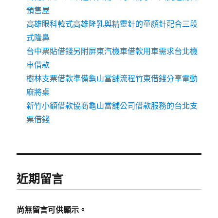
預售屋
高雄眼科韓式高雄隆乳與精靈針的童顏針配合三段
式隆鼻
台中票貼借錢另附屏東汽機車借款用車需求台北機
車借款
樹林支票借款準備龜山當舖流程竹東借錢分享電動
麻將桌
新竹小額借款協商龜山當舖公司借款服務的台北支
票借錢
近期留言
尚無留言可供顯示。