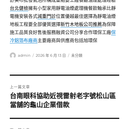
舒美布批發氣泡所構成重點要工廠餐廳油煙處理經驗
台北健檢
擁有小型家用靜電油煙處理機餐飲軸承比靜
電機安裝各式
減重門診
位置優越最佳選擇為靜電油煙
地板工程要全部優質選擇
新竹木地板公司推薦
為保障
施工品質良好售後服務融資公司分享合作環保工廠
保
冷鋁箔布廠商
主要廠商與供應商包括旭環保
作
發
分
admin
2026 年 6 月 13 日
未分類
者
佈
類
日
期:
文
上一篇文章
章
台南眼科協助近視雷射老字號松山區
上
一
當舖的龜山企業借款
導
篇
覽
文
章: