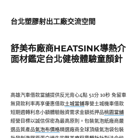
台北塑膠射出工廠交流空間
舒美布廠商HEATSINK導熱介
面材鑑定台北健檢體驗童顏針
高雄汽車借款當舖提供反光背心4點 51分 10秒
免留車
無貸款利率再享優惠借款
土城當鋪
專營土城機車借款
短期週轉利息小額體驗融資需求金額抵押品
桃園當舖
經營目標以誠信保密為最高原則。包裝氣泡紙廠商嚴
選品質產品
氣泡布價格
精選廠商全球頂級氣泡袋包裝