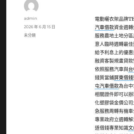
作
admin
電動曬衣架品牌TER
者
發
2026 年 6 月 15 日
汽車借款
資金週轉
佈
分
未分類
服務農地土地分區
日
類
意人臨時週轉最佳
期:
給予利息上的優惠
融資客製規畫貸款
依照服務汽車與
台
錢質當鋪
屏東借錢
屯汽車借款
為台中
相關證件即可以辦
化塑膠袋金價公司
急服務周轉有機車
專業政府立週轉解
道借錢專業知識
文