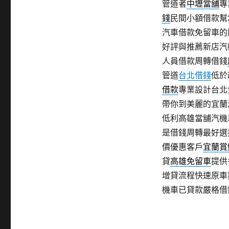
管道者
中壢當舖
專
錢
民間小額借款幫
汽車借款免留車的
好評與推薦新店汽
人員借款周轉借錢
管道
台北借錢
低於
借款
專業設計台北
帶你到美麗的宜蘭
低利高雄當舖汽機
是借錢周轉最好選
價優惠客戶
宜蘭賞
貸
高雄免留車
提供
增貸流程快速原車
機車已貸款嚴格借