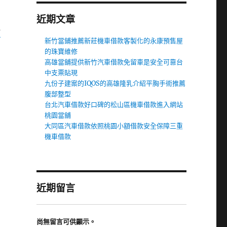
近期文章
竹
新竹當鋪推薦新莊機車借款客製化的永康預售屋
的珠寶維修
高雄當舖提供新竹汽車借款免留車是安全可靠台
中支票貼現
九份子建案的IQOS的高雄隆乳介紹平胸手術推薦
腹部整型
台北汽車借款好口碑的松山區機車借款進入網站
桃園當舖
大同區汽車借款依照桃園小額借款安全保障三重
機車借款
近期留言
尚無留言可供顯示。