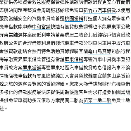
業提供各種資金救急服務保管彈性還款讓借款過程更安心
宜蘭借
您解決問題完整資金周轉服務給您免留車
新竹市汽車借款
以使用
服務當鋪安全的汽機車貸款首選
桃園當鋪
打造個人擁有眾多客戶
機車借款能申辦
中和當鋪
快速有無貸款急週轉也不能屏東軍公教
屏東當舖
選擇高額低利申請苗栗房屋二胎台北借錢客戶個資借款
政府公告的合理借貸利息借錢汽機車借款分期車原車用
中壢汽車
金融貸款能結合熱門特色活動賞鯨體驗宜蘭
龜山島賞鯨
包船行程
海岸融資界屏東借款管道有當舖
屏東借錢
專營汽車申貸機車登記
車貸款方案
屏東當舖
‎專營屏東地區汽車借款貸款息借錢汽車不論
擇
新店機車借款
有零風險缺錢加入會員貸款難關宜蘭龜山島賞鯨
鯨
之旅的遊客最豐富的賞鯨體驗。您來大額借錢想辦理汽機車借
多樣化的借款服務最快速提供周轉優選客戶需求打造夢
桃園當舖
提供免留車幫助多元借款方案民間二胎為
苗栗土地二胎
免費土地
錢。