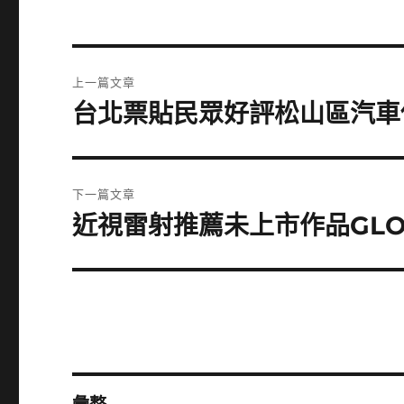
文
上一篇文章
章
台北票貼民眾好評松山區汽車
上
一
導
篇
覽
文
下一篇文章
章:
近視雷射推薦未上市作品GLO
下
一
篇
文
章: