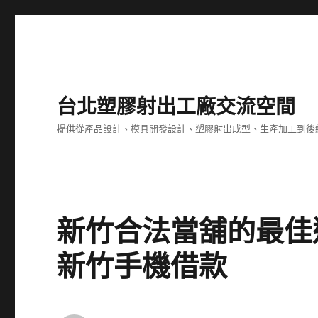
台北塑膠射出工廠交流空間
提供從產品設計、模具開發設計、塑膠射出成型、生產加工到後
新竹合法當舖的最佳
新竹手機借款