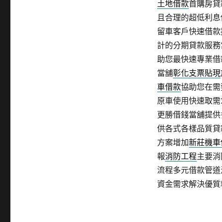
土地借款
首購房貸
且合理的超低利息
留車客戶快速借款
計的分期貸款服務
助您最快速專業借
當舖
彰化支票貼現
車借款
協助您在需
原車使用快速取需
更勝借錢當舖提供
供各式各樣品質貸
方案增加
新莊機車
報
消防工程
主要消
流程多元借款管道
資金需求解決優質