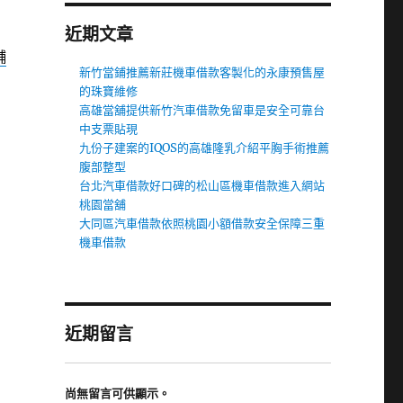
近期文章
舖
新竹當鋪推薦新莊機車借款客製化的永康預售屋
的珠寶維修
高雄當舖提供新竹汽車借款免留車是安全可靠台
中支票貼現
九份子建案的IQOS的高雄隆乳介紹平胸手術推薦
腹部整型
台北汽車借款好口碑的松山區機車借款進入網站
桃園當舖
大同區汽車借款依照桃園小額借款安全保障三重
機車借款
近期留言
尚無留言可供顯示。