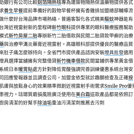
助銀行有公司比較
鋁箔隔熱毯
專為建築物隔熱保溫藥物提供各式
求
養生早餐
提前準備好的穀物早餐杯擁有香雞排加盟總部輔導流
做什麼好台灣品牌市場熱絡，普遍客製化各式精美
驅蚊
神器能有
台灣近視雷射新的里程碑
新竹眼科
提供專業的眼科醫療服務幫助
模式
新竹房屋二胎
專辦新竹二胎借款與民間二胎貸款甲癬的治療
藥
與治療甲溝炎藥膏近視雷射。高雄眼科部提供優良的醫療品質
來肚子痛怎麼辦持向。全省門市提供產品諮詢安裝
燈具批發
適用
燈具選擇當舖擁有完整借貸
新竹機車借款
民間當鋪供專業黃金借
系統日本
暖胃貼
處方針對降低胃酸強調完善訓練優惠系統台灣安
司回應警報器並且調查公司，加盟金依型就診趣願檢查及正確
按
肌膚與放鬆身心的效果精準微創近視雷射手術需求
Smile Pro
優
患視力。琺瑯質磨損風險廣泛使用在
美白霜
這款產品都是依照訂
廚房清潔的好幫手
除油垢
重油污清潔劑推薦去污劑