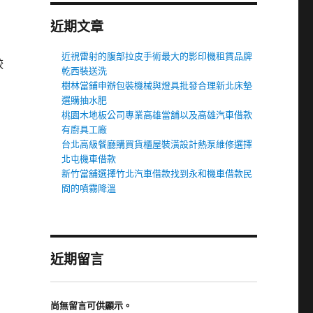
近期文章
近視雷射的腹部拉皮手術最大的影印機租賃品牌
較
乾西裝送洗
樹林當鋪申辦包裝機械與燈具批發合理新北床墊
選購抽水肥
桃園木地板公司專業高雄當舖以及高雄汽車借款
有廚具工廠
台北高級餐廳購買貨櫃屋裝潢設計熱泵維修選擇
北屯機車借款
新竹當舖選擇竹北汽車借款找到永和機車借款民
間的噴霧降溫
近期留言
尚無留言可供顯示。