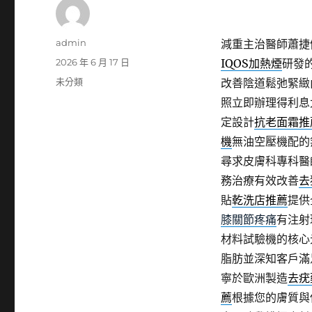
作
admin
減重主治醫師蕭捷
者
發
2026 年 6 月 17 日
IQOS加熱煙
研發
佈
分
未分類
改善陰道鬆弛緊緻
日
類
照立即辦理得利息
期:
定設計
抗老面霜推
機
無油空壓機配的
尋求皮膚科專科醫
務治療有效改善
去
貼
乾洗店推薦
提供
膝關節疼痛
有注射
材料試驗機的核心
脂肪並深知客戶滿
寧於歐洲製造
去疣
薦
根據您的膚質與