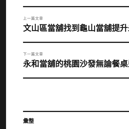
文
上一篇文章
章
文山區當舖找到龜山當舖提升
上
一
導
篇
覽
文
下一篇文章
章:
永和當舖的桃園沙發無論餐桌
下
一
篇
文
章:
彙整