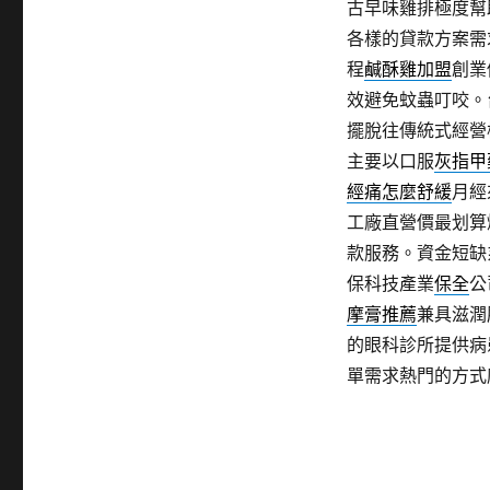
古早味雞排極度幫
各樣的貸款方案需
程
鹹酥雞加盟
創業
效避免蚊蟲叮咬。
擺脫往傳統式經營
主要以口服
灰指甲
經痛怎麼舒緩
月經
工廠直營價最划算
款服務。資金短缺
保科技產業
保全
公
摩膏推薦
兼具滋潤
的眼科診所提供病
單需求熱門的方式