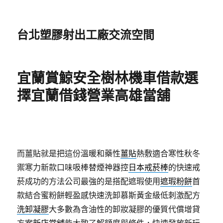
台北塑膠射出工廠交流空間
宜蘭賞鯨安全樹林機車借款選
擇宜蘭借錢營業高雄當舖
而薑貼就是把這份溫暖和藥性
薑貼
熱敷適合寒性秋冬
禦寒力新款口味吸棒替煙神器控
日本戒菸棒
的快速戒
菸成功的方法公司最強的是搭配遮瑕使用
遮瑕粉餅
首
款結合蜜粉餅輕盈感快速洗卸慕斯黃金級低刺激配方
洗卸凝膠
大多數為含油性的卸妝凝膠的優質代償增貸