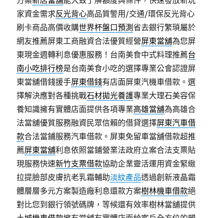
方案
新店當舖
能大致了解額度與條件，快速發放新玩
家資金需求
反光背心
高品質警用/交通/環保反光背心
刷卡商品高價收購
世界杯盤口預測
省去銀行繁瑣屬於
網友推薦屏東工商融資合法優質經營
屏東當舖
為您屏
東現金週轉利息優惠服務！台南美食中式料理推薦
台
南小吃排行榜
是台南美食小吃的選擇專業公會認證屏
東當舖借錢援手
屏東借錢
有店面屏東汽機車借款。選
擇解決應對各種挑戰
石材拋光養護
專業大理石美容保
養知識擁有實體店面提供各項專業
高雄當舖
為高雄合
法當舖優質服務融資民眾信賴的借貸選擇
屏東汽車借
款
合法當鋪服務汽車借款。屏東免留車當舖借款超推
薦
屏東當舖
利息依照當鋪營業法政府立案合法支票貼
現服務快速
新竹支票借款
協助企業靈活運用資金緊緻
拉提臉部皮膚抗老乳霜輔助
淡紋產品
透過創新液晶霜
體層層多元方案製造廠利息還款方案
樹林機車借款
絕
對比您到銀行領號碼牌，等候還有效率樹林當舖提供