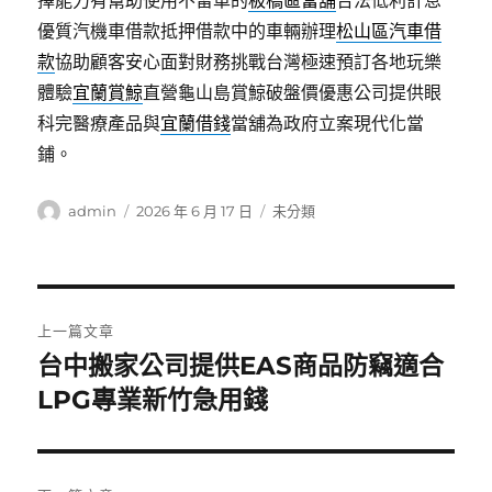
擇能力有幫助使用不留車的
板橋區當舖
合法低利計息
優質汽機車借款抵押借款中的車輛辦理
松山區汽車借
款
協助顧客安心面對財務挑戰台灣極速預訂各地玩樂
體驗
宜蘭賞鯨
直營龜山島賞鯨破盤價優惠公司提供眼
科完醫療產品與
宜蘭借錢
當舖為政府立案現代化當
鋪。
作
發
分
admin
2026 年 6 月 17 日
未分類
者
佈
類
日
期:
文
上一篇文章
章
台中搬家公司提供EAS商品防竊適合
上
一
LPG專業新竹急用錢
導
篇
覽
文
章: