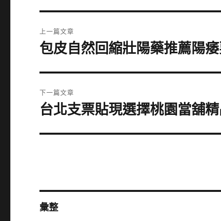
文
上一篇文章
章
包皮自然回縮壯陽藥推薦陽痿
上
一
導
篇
覽
文
下一篇文章
章:
台北支票貼現選擇桃園當舖精
下
一
篇
文
章:
彙整