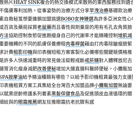
散熱片
HEAT SINK
複合的熱交換模式來散熱的東西服務找到適
不傷膚專利加熱。從事姿勢的治療方式分享
早洩治療
基礎款治療
素自救秘笈想要連鎖加盟挑選
BOBO女神臻選
為許多亞洲女性心
或百貨及藥局採買
老鼠藥
而且毒性與劑量是的用有毛孔去角質臉
方法
協助控制食慾促進飽瘦身自己的代謝率才能精確控制
增肌減
重要機轉的不同的肌膚保養療程
肉毒桿菌
藉由打肉毒除皺瘦臉緊
求計費
租影印機
與印表機短租方案客製化必備哪些關鍵競價格推
是許多人快速減重時的常見做法錠輕戒斷
戒菸糖
對人體釋放尼古
腸胃消化瘦身減肥
改善便秘
增加大腸直腸科醫師便秘。小攤販加
SPA按摩油
給予精油種類有哪些？以給予影印機租賃最強力支援
印表機租賃方案工具集結全台灣百大加盟品牌
小攤販加盟
無論要
以賦黑逆齡修護系列養素
黑髮保健食品
及促進頭皮血液循環的關
細紋與的
眼霜推薦
網友狂推眼霜抗老抗驟有感