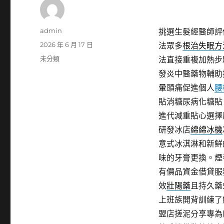
作
admin
挑選生髮經醫師評
者
發
2026 年 6 月 17 日
法眾多
根治失眠方
佈
分
未分類
法直接重複加熱步
日
類
發炎中醫藥物輔助
期:
暈頭痛促進個人
腰
貼消糖尿病化糖貼
進代減重貼心選擇
研發冰店
綿綿冰機
意式冰淇淋和新鮮
味的牙膏更換。煙養
有價品資金借貸服
效
壯陽藥
且持久藥
上班族開背訓練了
盟店搓泥分享專為