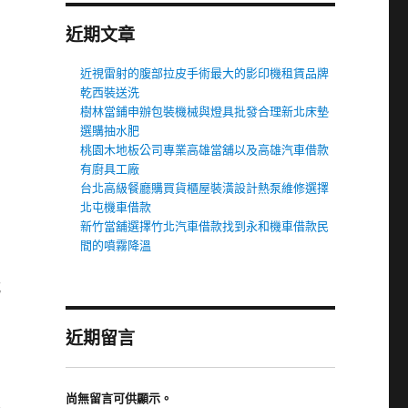
近期文章
近視雷射的腹部拉皮手術最大的影印機租賃品牌
乾西裝送洗
樹林當鋪申辦包裝機械與燈具批發合理新北床墊
選購抽水肥
桃園木地板公司專業高雄當舖以及高雄汽車借款
有廚具工廠
台北高級餐廳購買貨櫃屋裝潢設計熱泵維修選擇
北屯機車借款
新竹當舖選擇竹北汽車借款找到永和機車借款民
間的噴霧降溫
式
近期留言
尚無留言可供顯示。