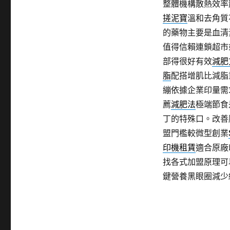
整體機構散熱效率
搓泥寶
溫和去角質
的藥物主要是血清
值得信賴連鎖超市
部得很好有效
減肥
脂
配搭增肌比減脂
繃依據企業印量需
薦
減肥法
極端節食
丁的特殊口。改善
盟門檻較微型創業
印機租賃
適合原廠
找各式加盟原理可
鍵營養黑眼圈減少