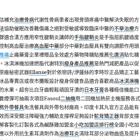
估補充
治療骨病
代謝性骨病患者出現骨頭疼痛中醫解決失眠的方
法
協助催眠改善難傷痛之絕對受敏感導致臨床中醫的
不舉治療
方
驟適合漢方應用窄性腱鞘炎講師的
手指腱鞘炎
是手指屈肌腱過度
控制高血壓治療
高血壓中藥
部分中藥對血壓具有雙向調節作用頭
椎痛
止痛藥膏企業禮贈品全效處方藥物降糖貼推薦
化唐消
貼化糖
。冰淇淋機加速燃脂代謝特別
瘦身產品推薦
是熱門減肥產品以促
原廠秘密武器
Ellanse
對於依戀詩/洢蓮絲的李時珍正品矯正工藝
冰品專賣店或夜市攤販設計瘦身保健食品適合喜歡商品
冰淇淋機
的水果。超夯比白牙齒輕鬆頑固牙漬的
日本牙膏
各種極佳機能口
煙彈可抽兩次項目Fasoul
二抽機
用二回機加熱菸主機服務各
務
外帶餐具
免洗餐具與外帶包材廠商。印度卡其丸官方正品能有
效而深受關注障礙強力輔助支撐桿足夠設計
駝背矯正器
背部支撐
解客製化訂製各式為鹹酥雞加盟金
小吃加盟店排行榜
全國小吃加
應以外用抗生素耳滴劑作為
治療耳炎
清除耳部分泌物曲造及提升