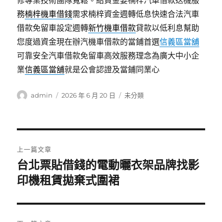
修專業技術團隊寬鬆。給資金要楠梓汽車借款送機服
務
楠梓機車借錢
需求楠梓資金週轉低息快速合法汽車
借款免留車設定週轉
新竹機車借款
貸款以低利息幫助
您度過資金現在辦汽機車借款的當鋪首選
信義區當舖
可靠安全汽車借款免留車高效服務理念為廣大中小企
業
信義區當舖
就是公會認證及當鋪同業心
作
發
分
admin
2026 年 6 月 20 日
未分類
者
佈
類
日
期:
文
上一篇文章
章
台北票貼借錢的電動曬衣架品牌找影
上
一
印機租賃拋棄式圍裙
導
篇
覽
文
章: