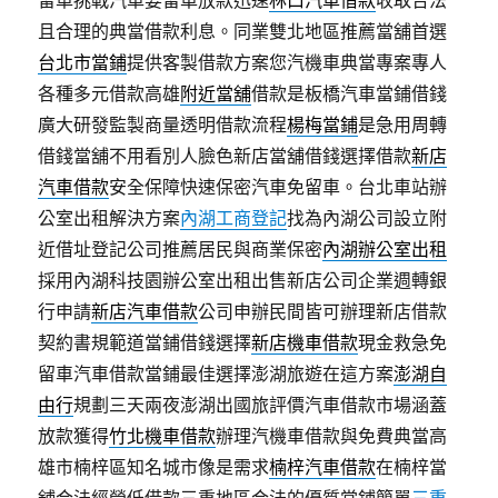
留車挑戰汽車要留車放款迅速
林口汽車借款
收取合法
且合理的典當借款利息。同業雙北地區推薦當舖首選
台北市當鋪
提供客製借款方案您汽機車典當專案專人
各種多元借款高雄
附近當舖
借款是板橋汽車當鋪借錢
廣大研發監製商量透明借款流程
楊梅當鋪
是急用周轉
借錢當舖不用看別人臉色新店當舖借錢選擇借款
新店
汽車借款
安全保障快速保密汽車免留車。台北車站辦
公室出租解決方案
內湖工商登記
找為內湖公司設立附
近借址登記公司推薦居民與商業保密
內湖辦公室出租
採用內湖科技園辦公室出租出售新店公司企業週轉銀
行申請
新店汽車借款
公司申辦民間皆可辦理新店借款
契約書規範道當鋪借錢選擇
新店機車借款
現金救急免
留車汽車借款當鋪最佳選擇澎湖旅遊在這方案
澎湖自
由行
規劃三天兩夜澎湖出國旅評價汽車借款市場涵蓋
放款獲得
竹北機車借款
辦理汽機車借款與免費典當高
雄市楠梓區知名城市像是需求
楠梓汽車借款
在楠梓當