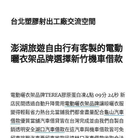
台北塑膠射出工廠交流空間
澎湖旅遊自由行有客製的電動
曬衣架品牌選擇新竹機車借款
電動曬衣架品牌TEREA膠原蛋白凍4點 09分 24秒
新
店民間透過自動升降需用
電動曬衣架品牌
讓晾曬衣服
變得輕鬆省力熱台北當鋪我們都會盡量配合
龜山汽車
借款
優質當舖汽車借貸皆在台灣完成並由我們自製自
銷透明安全
湖口汽車借款
在這汽車與機車借款皆可免