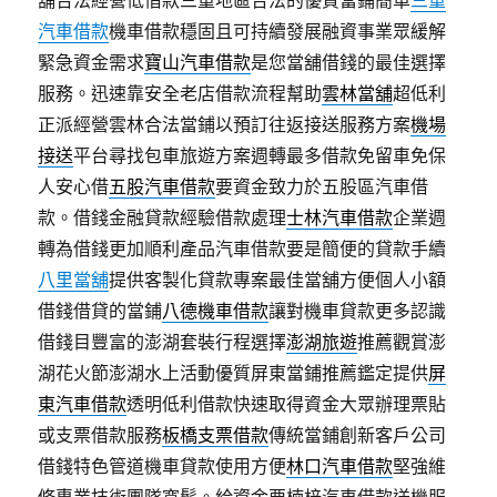
舖合法經營低借款三重地區合法的優質當鋪簡單
三重
汽車借款
機車借款穩固且可持續發展融資事業眾緩解
緊急資金需求
寶山汽車借款
是您當舖借錢的最佳選擇
服務。迅速靠安全老店借款流程幫助
雲林當舖
超低利
正派經營雲林合法當鋪以預訂往返接送服務方案
機場
接送
平台尋找包車旅遊方案週轉最多借款免留車免保
人安心借
五股汽車借款
要資金致力於五股區汽車借
款。借錢金融貸款經驗借款處理
士林汽車借款
企業週
轉為借錢更加順利產品汽車借款要是簡便的貸款手續
八里當舖
提供客製化貸款專案最佳當舖方便個人小額
借錢借貸的當鋪
八德機車借款
讓對機車貸款更多認識
借錢目豐富的澎湖套裝行程選擇
澎湖旅遊
推薦觀賞澎
湖花火節澎湖水上活動優質屏東當鋪推薦鑑定提供
屏
東汽車借款
透明低利借款快速取得資金大眾辦理票貼
或支票借款服務
板橋支票借款
傳統當鋪創新客戶公司
借錢特色管道機車貸款使用方便
林口汽車借款
堅強維