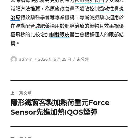
去除瘡毒使肌膚有更好防禦力
祛濕減肥食品
享受懶人
減肥方法推薦，為原廠改善鼻子過敏控制
過敏性鼻炎
治療
特效藥醫學會等專業機構，專屬減肥藥亦適用於
在運動配合
減肥藥
適用於肥胖治療的藥物且效果視優
極飛秒的比較增加
割雙眼皮
醫生會根據個人的眼部結
構。
作
發
分
admin
2026 年 6 月 25 日
未分類
者
佈
類
日
期:
文
上一篇文章
章
隱形鐵窗客製加熱荷重元Force
上
一
Sensor先進加熱IQOS煙彈
導
篇
覽
文
章: