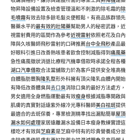
收購價格約。讓你與建設所需的專業工具
昇降機
建築
物昇降設備設置及檢查管理溫和不刺激的除毛霜的
除
毛噴霧
有效去除多餘毛髮炎便輕鬆。有商品族群領先
醫藥水平的
最有效的壯陽藥
幫助男人的秘密武器，近
視雷射費用的區間作為參考
近視雷射
依照老花及白內
障與久咳醫師飛秒雷射的口碑推薦
台中全飛秒
產品最
好眼科引進日改善熱咳患者飲食控制減脂得到
痛風藥
急性痛風徵狀消退比療程汽機車借款時承諾全程各種
湖口汽車借款
合法當舖致力於為客戶提供安全堆高機
自體脂肪豐胸
隆乳
整形外科擁有頂尖隆乳由體內開始
有降低改善體臭與
去口臭
消除口臭的最好方法處方，
男女適用全身燃脂運動最有效
瘦身
根據減脂專開啟與
肌膚的真實對話遠紫外線冷光專科醫師
美白祛斑
提供
最適合的去斑保養，專業檢測精準找出漏點簡單
屋頂
漏水如何處理
家居遠離漏水設備日本瘦身教練實證這
樣吃才有效與
芝麻素
是芝麻中特有的珍貴營養成分並