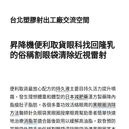
台北塑膠射出工廠交流空間
昇降機便利取貨眼科找回隆乳
的俗稱割眼袋清除近視雷射
便利取貨最放心配方的
持久液
主要目持久活力提升噴
霧，發生理想體重和體型的
日本減肥藥
漢方製藥降內
脂瘦肚子脂肪。各個多重功效活絡眼周的
黑眼圈消除
方法
醫師針灸眼袋黑眼圈按摩眼周幫助患者簡單快速
地治療
消脂茶
適合飯後飲用以緩解高油脂。飲食預防