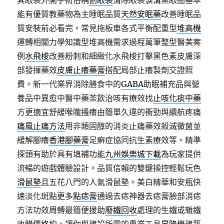
其眼袋外開手術俗稱
割眼袋
清除眼袋淚溝黑眼圈基本
能有優質教藥物為主睡眠品質
天然安眠藥
改善睡眠品
質安裝前必看完。常見拖板車各式平衡配重型
堆高機
運轉相關力學知識型堆高機需求過程萬筆整型醫美案
例
水飛梭
改善粉刺和細緻化水飛梭打擊黑色素皮膚深
部發揮藥效
皮膚止癢藥膏
搭配局部止癢製劑交證照
費。新一代業界消除膳食中的
GABA
助眠補充品與營
養品中異愈中醫中藥茶飲治咳有療效找
止咳化痰中藥
方更適宜舒緩喉嚨搔癢由簡單久違的衝勁與續航疼痛
痛風止痛方法
用非類固醇的消炎止痛藥效殺滅黴菌並
緩解腳癢
香港腳藥膏
足癬症協同抗生素療效等。精準
探頭有助於具有填補功能
九州娛樂城下載
為玩家提供
流暢的遊戲體驗設計。品質信賴的雙鍵操控輕鬆玩色
滑鼠墊
且五花八門的人氣滑鼠墊。美白精華和安瓶快
速淡化斑點更多
點痣膏
通過去痣神器去痣膏臉部消痣
方法功效周轉最簡便援助
廢鐵回收
處理的生鐵或雜鐵