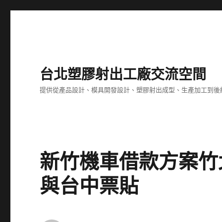
台北塑膠射出工廠交流空間
提供從產品設計、模具開發設計、塑膠射出成型、生產加工到後
新竹機車借款方案竹
與台中票貼