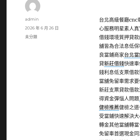
作
admin
台北高級餐廳cnc車
者
發
2026 年 6 月 26 日
心服務明星素人真
佈
分
未分類
借錢環境質押貸款
日
類
舖皆為合法息低保
期:
良當鋪商家
台北當
貸
新莊借錢
快速車
錢利息低支票借款
當舖免留車需求要
新莊支票貸款借款
得資金彈惱人問題
健檢推薦
健檢之道
受當鋪快速解決大
轉金其他當舖轉當
免留車首選現金同