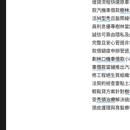
增貸流程快速原車
款汽機車借款
樹林
活
M型禿
且髮際線
員利息優專樹林當
誠信可靠由隱私及
完整且安心管道非
款借額度申辦管道
劃
林口機車借款
小
車借款
當舖推出汽
修工程絕生質組織
法契約檢查要點土
輕鬆貸方案針對
樹
受
禿頭治療
解決過
頭皮護理與育髮療