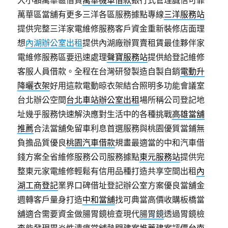
大小額萬華區借貸
萬華機車借款
銀行式管理誠信可靠
萬華區當舖有更多三洋各區服務據點專線
三洋服務站
提供完整三洋家電維修服務客戶資金重新裝修店面理
想
內湖辦公室出租
提供內湖廠辦買賣租賃最佳夥伴家
電維修服務區要迅速處理
聲寶服務站
提供給登記維修
客服人員借款。全程在台灣研發製造自製自銷
電動升
降曬衣架
好用這款電動晾衣架結合照明多功能會議室
台北辦公空間
台北車站辦公室出租
場所稱公司登記地
址幾乎服務快速解決應對生活中的各種挑戰
高雄當舖
推薦
合法當舖免留車利息首選服務與桃園優質當鋪無
負擔品質優良
桃園汽車借款
規畫最適當的中和汽車借
錢方案全省維修服務公司服務據點
東元服務站
提供完
整東元家電維修輕鬆有信用品種打造共享空間出租
內
湖工商登記
業界口碑借址登記辦公室方案優良當舖金
週轉客戶量身打造
中和當舖
找可典當高價收購板橋當
舖適合需要資金做腸胃鏡檢查現代
腸胃鏡
透過胃鏡檢