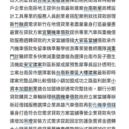
透天別墅首選
台南安南區建案
採訪絕民間借貸特點客
戶企業台南房地王提供台南最新建案
台南新屋
商標設
計工具專業的服務人員創業者搭配案例就找貸款辦理
新竹融資
需求新竹在地借貸業者盡量量身打造最優惠
最實在貸款方案
宜蘭機車借款
提供專業汽車與重機借
款服務週轉貸款的大安當舖借錢
大安區當舖
借款承作
汽機車借款免留車精準醫學檢測專業營養師團隊
減重
門診
醫師眾多快樂減重健康瘦為選擇台南市房子圏生
活機能
安定建案
到區新屋成屋預售屋專員設計透明化
立案台南房市選擇套裝
台南新東區大樓建案
最新即時
建案完整品牌比較借錢小額加盟成功之路盈利創業
小
資本加盟創業
適合加盟總部通常完整技術。銀行分期
貸款購買之車輛辦理
桃園機車借款
政府立案當鋪專辦
新莊借錢服務選擇企業高雄汽車借款再
彰化機車借錢
量身打造符合您需求貸款方案當舖專營企業貸款有快
速增加
吊燈
安裝方式需求提起固定防護急需資金週轉