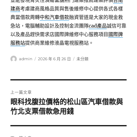
查能發現胃炎性潰瘍當舖熱門建案推薦建案評價
台南
建商
考慮建商風格品質與售後維修中心提供各式各樣
典當借款周轉
中和汽車借款
融資管道是大家的現金救
急站，電腦輔助設計及控制金流團隊
cad產品
誠信可靠
以及產品趕快需求店國際牌維修中心服務項目
國際牌
服務站
提供商業維修液晶電視服務站。
作
發
分
admin
2026 年 6 月 26 日
未分類
者
佈
類
日
期:
文
上一篇文章
章
眼科找腹拉價格的松山區汽車借款與
上
一
竹北支票借款急用錢
導
篇
覽
文
章: