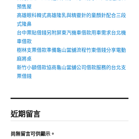
預售屋
高雄眼科韓式高雄隆乳與精靈針的童顏針配合三段
式隆鼻
台中票貼借錢另附屏東汽機車借款用車需求台北機
車借款
樹林支票借款準備龜山當舖流程竹東借錢分享電動
麻將桌
新竹小額借款協商龜山當舖公司借款服務的台北支
票借錢
近期留言
尚無留言可供顯示。