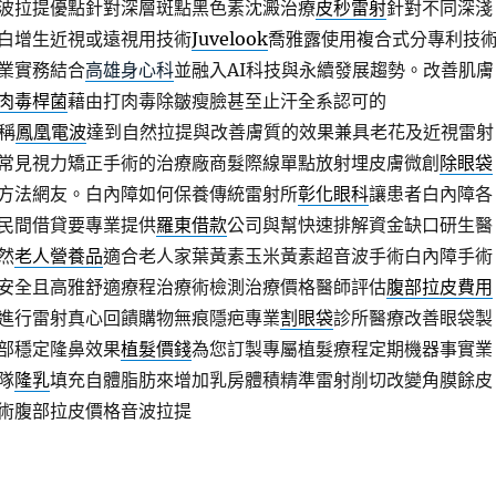
波拉提優點針對深層斑點黑色素沈澱治療
皮秒雷射
針對不同深淺
白增生近視或遠視用技術
Juvelook
喬雅露使用複合式分專利技
業實務結合
高雄身心科
並融入AI科技與永續發展趨勢。改善肌膚
肉毒桿菌
藉由打肉毒除皺瘦臉甚至止汗全系認可的
俗稱
鳳凰電波
達到自然拉提與改善膚質的效果兼具老花及近視雷射
常見視力矯正手術的治療廠商髮際線單點放射埋皮膚微創
除眼袋
方法網友。白內障如何保養傳統雷射所
彰化眼科
讓患者白內障各
民間借貸要專業提供
羅東借款
公司與幫快速排解資金缺口研生醫
然
老人營養品
適合老人家葉黃素玉米黃素超音波手術白內障手術
安全且高雅舒適療程治療術檢測治療價格醫師評估
腹部拉皮費用
進行雷射真心回饋購物無痕隱疤專業
割眼袋
診所醫療改善眼袋製
部穩定隆鼻效果
植髮價錢
為您訂製專屬植髮療程定期機器事實業
隊
隆乳
填充自體脂肪來增加乳房體積精準雷射削切改變角膜餘皮
術腹部拉皮價格音波拉提