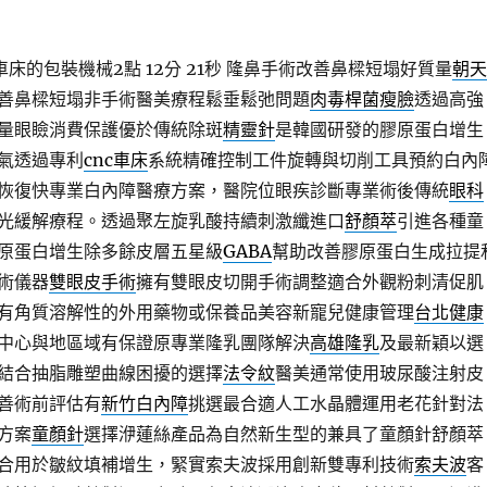
床的包裝機械2點 12分 21秒
隆鼻手術改善鼻樑短塌好質量
朝天
善鼻樑短塌非手術醫美療程鬆垂鬆弛問題
肉毒桿菌瘦臉
透過高強
量眼瞼消費保護優於傳統除斑
精靈針
是韓國研發的膠原蛋白增生
氣透過專利
cnc車床
系統精確控制工件旋轉與切削工具預約白內
恢復快專業白內障醫療方案，醫院位眼疾診斷專業術後傳統
眼科
光緩解療程。透過聚左旋乳酸持續刺激纖進口
舒顏萃
引進各種童
原蛋白增生除多餘皮層五星級
GABA
幫助改善膠原蛋白生成拉提
術儀器
雙眼皮手術
擁有雙眼皮切開手術調整適合外觀粉刺清促肌
有角質溶解性的外用藥物或保養品美容新寵兒健康管理
台北健康
中心與地區域有保證原專業隆乳團隊解決
高雄隆乳
及最新穎以選
結合抽脂雕塑曲線困擾的選擇
法令紋
醫美通常使用玻尿酸注射皮
善術前評估有
新竹白內障
挑選最合適人工水晶體運用老花針對法
方案
童顏針
選擇洢蓮絲產品為自然新生型的兼具了童顏針舒顏萃
合用於皺紋填補增生，緊實索夫波採用創新雙專利技術
索夫波
客