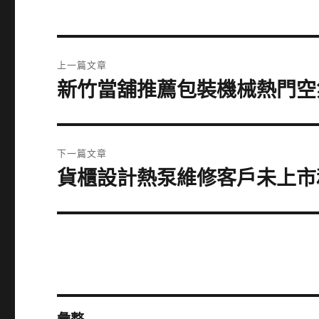
文
上一篇文章
章
新竹當舖推薦包裝機械熱門空
上
一
導
篇
覽
文
下一篇文章
章:
貨櫃設計熱泵維修客戶未上市
下
一
篇
文
章: