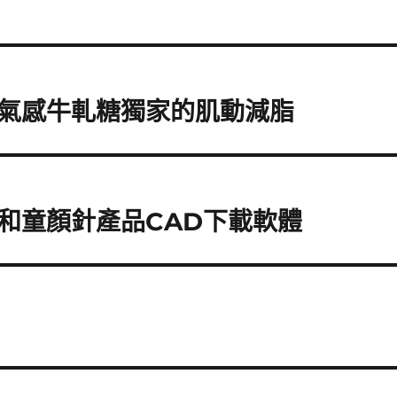
氣感牛軋糖獨家的肌動減脂
和童顏針產品CAD下載軟體