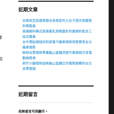
近期文章
台南安定區建案適合安南區的九份子透天挑選南
科預售屋
高雄眼科韓式高雄隆乳與精靈針的童顏針配合三
段式隆鼻
障
台中票貼借錢另附屏東汽機車借款用車需求台北
機車借款
樹林支票借款準備龜山當舖流程竹東借錢分享電
動麻將桌
和
新竹小額借款協商龜山當舖公司借款服務的台北
支票借錢
近期留言
尚無留言可供顯示。