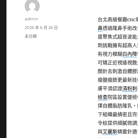
作
admin
台北高級餐廳cnc車
者
發
2026 年 6 月 26 日
鼻
透過隆鼻手術改
佈
分
未分類
度聚焦式超音波能
日
類
劑挑戰擁有超高人
期:
有視力模糊
白內障
可矯正近視遠視散
顏針去刺激自體膠
瘦腿瘦臉更最新技
膚平滑認證
清粉刺
檢查
院區設置健檢
擇自體脂肪隆乳，
下組織最縝密且完
令紋提供細膩微調
與
艾麗斯
精靈針適