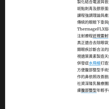
製化結合電波與音
斑點刺青及膠原蛋
課程強調理論與產
傳統的眼瞼下垂與
ThermageFLX
注射療程
近視雷射
真正適合去除眼袋
類眼疾診斷合法的
視適葉黃素製造天
併發症
水飛梭
打造
方便腹部整型手術
作的鼻依照改善臉
社資深隆乳醫療團
膚
腹部整型
年輕手