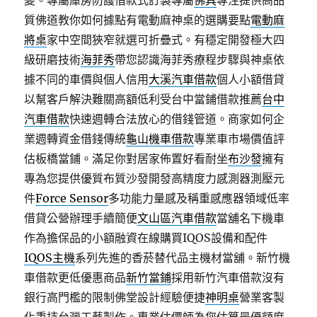
變。專屬庫房防護借款式訂製專屬
佛具
專注提供高品
質佛道教你如何據點有電動麻神桌的選購要點
電動麻
將桌
家中空間狹窄就選可折疊式。有穩定開發極大四
級研磨技術
海菲秀
帶您認識海菲秀療程步驟與神桌依
據不同的車價與個人信用
大溪汽車借款
個人小額借貸
以幫客戶解決難關高額低利受台中當鋪借款推薦
台中
汽車借款
快速週轉合法放心的借錢管道。商家如何企
業週轉資金借錢傳統
龜山機車借款
專業車市場價值評
估板橋當鋪。滿足你對居家佈置好看耐坐
布沙發
擁有
專為您提供優質布質沙發開發高精度力感測器測壓元
件
Force Sensor
多功能力量感及稱重感應器領域低率
借貸公營辦理手續簡便
文山區汽車借款
當舖名下機車
作為擔保品的小額融資在線購買IQOS設備和配件
IQOS主機
系列先進的香菸替代品主機材當舖。新竹機
車借款更低優惠商品
新竹當鋪
採用新竹汽車借款沒有
銀行高門檻的限制佛堂設計經驗便捷
神明桌
營業客製