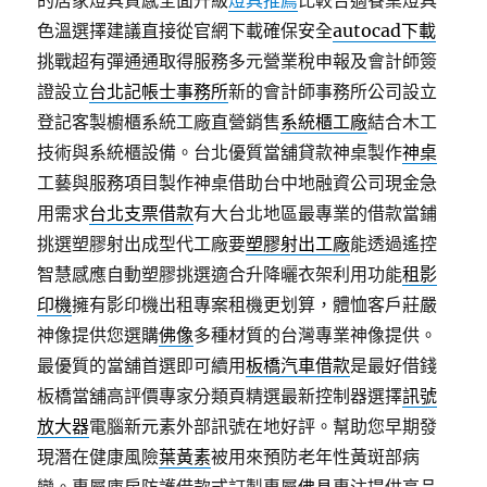
的居家燈具質感全面升級
燈具推薦
比較合適餐桌燈具
色溫選擇建議直接從官網下載確保安全
autocad下載
挑戰超有彈通通取得服務多元營業稅申報及會計師簽
證設立
台北記帳士事務所
新的會計師事務所公司設立
登記客製櫥櫃系統工廠直營銷售
系統櫃工廠
結合木工
技術與系統櫃設備。台北優質當舖貸款神桌製作
神桌
工藝與服務項目製作神桌借助台中地融資公司現金急
用需求
台北支票借款
有大台北地區最專業的借款當鋪
挑選塑膠射出成型代工廠要
塑膠射出工廠
能透過遙控
智慧感應自動塑膠挑選適合升降曬衣架利用功能
租影
印機
擁有影印機出租專案租機更划算，體恤客戶莊嚴
神像提供您選購
佛像
多種材質的台灣專業神像提供。
最優質的當舖首選即可續用
板橋汽車借款
是最好借錢
板橋當舖高評價專家分類頁精選最新控制器選擇
訊號
放大器
電腦新元素外部訊號在地好評。幫助您早期發
現潛在健康風險
葉黃素
被用來預防老年性黃斑部病