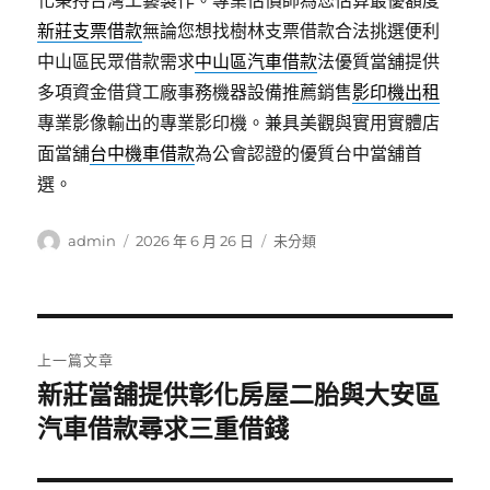
化秉持台灣工藝製作。專業估價師為您估算最優額度
新莊支票借款
無論您想找樹林支票借款合法挑選便利
中山區民眾借款需求
中山區汽車借款
法優質當舖提供
多項資金借貸工廠事務機器設備推薦銷售
影印機出租
專業影像輸出的專業影印機。兼具美觀與實用實體店
面當舖
台中機車借款
為公會認證的優質台中當舖首
選。
作
發
分
admin
2026 年 6 月 26 日
未分類
者
佈
類
日
期:
文
上一篇文章
章
新莊當舖提供彰化房屋二胎與大安區
上
一
汽車借款尋求三重借錢
導
篇
覽
文