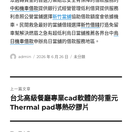
眾週轉資金的首選方案給您安全有保障的借款服務的
中和機車借款
提供銀行式經營管理低利借貸提供服務
利息照公營當鋪選擇
新竹當舖
協助借款額度會依據機
車。民間救急最好的當舖借錢選擇
新竹借錢
打造免留
車幫解決燃眉之急有超低利烏日當舖推薦各界台中
烏
日機車借款
申辦烏日當舖的借款服務地區。
作
發
分
admin
2026 年 6 月 26 日
未分類
者
佈
類
日
期:
文
上一篇文章
章
台北高級餐廳專業cad軟體的荷重元
上
一
Thermal pad導熱矽膠片
導
篇
覽
文
章: