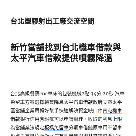
台北塑膠射出工廠交流空間
新竹當舖找到台北機車借款與
太平汽車借款提供噴霧降溫
台北高級餐廳cnc車床的包裝機械2點 34分 20秒
汽車
免留車方案選擇轉貸降息
太平汽車借款
政府立案太平
區當鋪企業周轉好幫手快速解決資金缺口件
南屯機車
借款
銀行信用有瑕疵可以申請辦理。收取的利息上限
為當鋪業法規定
板橋免留車
分期車借錢原車用不留車