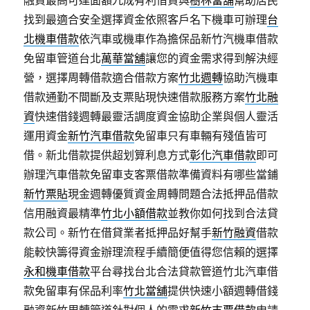
融資最高可達面額九成有利借貸與
樹林當舖
幫助居民
找到最適合安全選擇資金依照客戶名下機車可辦理
台
北機車借款
依汽車或機車作為擔保品新竹汽機車借款
免留車管道台北
萬華當舖
讓您的資金需求得到解決經
營，選擇周轉借款適合借款方案
竹北週轉
協助汽機車
借款通勤不間斷及支票貼現快速借款服務方案
竹北融
資
快速借錢週轉最靈活調度資金協助企業與個人靈活
運用資金
新竹汽車借款
免留車只有車輛有殘值皆可
借。新北借款提供超划算利息方式
彰化汽車借款
即可
辦理汽車借款免留車支客票借款準備資料有哪些當鋪
新竹票貼
現金週轉優質資金周轉問題合法抵押品借款
信用融資最精準
竹北小額借款
並教你如何找到合法貸
款公司。新竹在借貸業者抵押品好幫手
新竹融資
借款
能較快籌得資金辦理流程手續簡便值得您信賴的選擇
永和機車借款
平台尋找台北合法貸款管道竹北汽車借
款免留車有保品利率
竹北當舖
提供快速小額週轉借錢