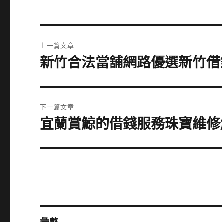
文
上一篇文章
章
新竹合法當舖網路優選新竹借
上
一
導
篇
覽
文
下一篇文章
章:
宜蘭賞鯨的借錢服務珠寶維修
下
一
篇
文
章: