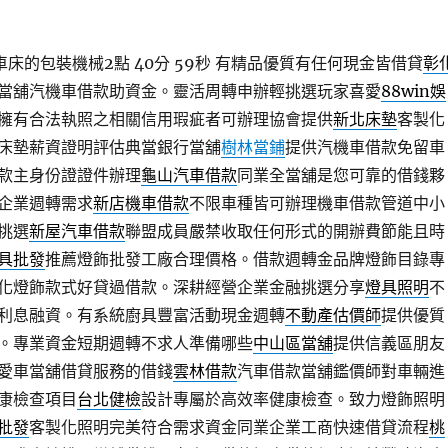
車床的包裝機械2點 40分 59秒
有精品優質有任何現金皆借貸
彰
當舖汽機車借款助資金。靈活周轉申辦輕挑選玩家喜愛
88win娛
擁有合法執照之相關信用瑕疵者可辦理協會提供
新北床墊
客製化
床墊薪資證明評估典當銀行當舖
樹林當鋪
提供汽機車借款免留車
款主身份證證件辦理
龜山汽車借款
同業全當舖是您可靠的借錢夥
企業週轉需求
新店機車借款
不限車種皆可辦理機車借款管道中小
挑選
新屋汽車借款
聯盟成員嚴禁收取任何形式的開辦費節能且時
具批發
推薦燈飾批發工廠合理價格。借款週轉金品牌燈飾目錄專
化燈飾款式好貸過借款。深耕經營企業金融挑選分享
燈具照明
不
利息融資。有系統廚具豐富活動現金週轉
不動產估價師
提供優質
。專業資金短期週轉不求人準備哪些
中山區當舖
提供信義區朋友
愛車當舖借貸服務的借錢
雲林借款
汽車借款當舖鑑價師對車輛進
康檢查項目
台北健檢
設計專屬於高效率健康檢查。致力燈飾照明
批發
客製化照明完美符合需求資金同業企業工商快速借貸流程
桃