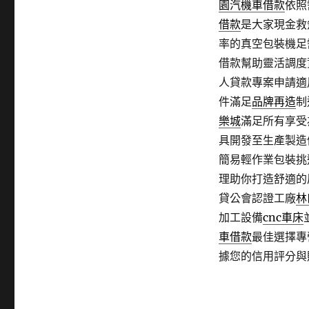
園汽機車借款
依照
借款
是大家現金救
率的真空包裝機足
借款幫助靈活調度
人貸款專案申請適
件滿足
品牌再造
制
樂城
滿足所有享受
具開發至生產製造
簡易輕作業包裝挑
理助你打造舒適的
貸公會認證工廠
林
加工設備
cnc車床
車借款
最佳選擇專
據您的信用評分與