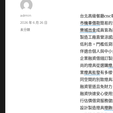
作
admin
台北高級餐廳cnc
者
發
2026 年 6 月 26 日
市機車借款
簡易的
佈
分
未分類
樂城出金
成員皆為
日
類
製造工廠直營涼感
期:
低利息。門檻低貸
伴適合個人與中小
企業融資借錢訂製
尚的燈具從選購
燈
業
燈具批發
有多樣
同空間的別致燈具
融資管道且免財力
融資快速安心使用
行估價借貸服務健
設計製造燈具
燈飾