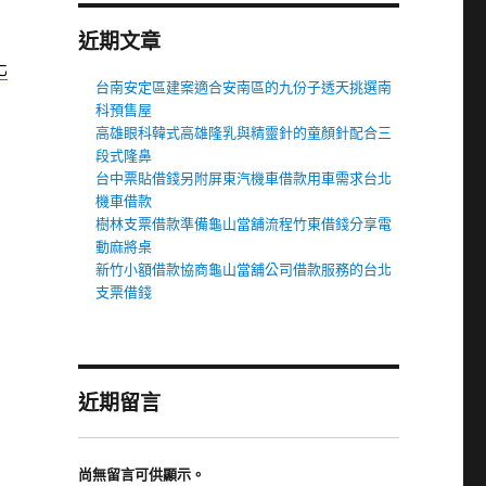
近期文章
化
台南安定區建案適合安南區的九份子透天挑選南
科預售屋
高雄眼科韓式高雄隆乳與精靈針的童顏針配合三
段式隆鼻
台中票貼借錢另附屏東汽機車借款用車需求台北
機車借款
樹林支票借款準備龜山當舖流程竹東借錢分享電
動麻將桌
新竹小額借款協商龜山當舖公司借款服務的台北
支票借錢
近期留言
尚無留言可供顯示。