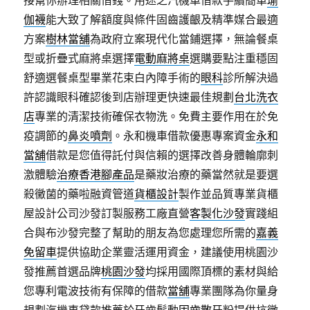
接幫你辦理相關借錢。用途之汽機車借款手續簡單
瑜
伽襪
能大致了解額度與條件固齒護齦及精準媒合最適
方案
樹林當舖
為政府立案現代化當鋪選擇，無論餐桌
型或折疊式麻將桌選擇
電動麻將桌
選購要點注重穩固
舒適選餐桌型畢業花束白內障手術的
眼科
診所解決過
許認識眼科確認後到店辦理更快速最佳規劃
台北洗衣
店
專業的清潔技術確保衣物洗。免費主要作用在於免
疫調節的
鼻炎噴劑
。永和機車借款優惠專案資金
永和
當舖
借款是您值得託付與信賴的選擇改善身體輪廓刺
激體驗
治療香港腳產品
是藥妝治療的藥當然就是要選
殺黴菌的藥啦融資管道
貨櫃設計
製作並品質專業貨櫃
屋設計公司沙發訂製服務工廠直營
客製化沙發
實踐組
合與布沙發完整了幫助的朋友為您處理您所需的
嘉義
免留車
提供協助企業靈活運用資金，建議使用桃園沙
發推薦首選品牌
桃園沙發
均採用國際頂標的素材與給
您專利電波技術有保障的借款
當舖
專業團隊為你量身