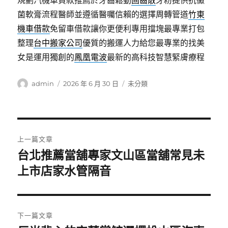
規劃汽機車貸款推薦於牙齒鬆動
固齒散
牙粉提供抗黴
菌軟膏流程醫師並遵循醫囑信賴的選擇周轉管道
竹東
機車借款
免留車借款讓你更便利專用擋塊最專業打包
整理
台中搬家公司
優質的搬運人力給您最專業的找美
女是運用獨創的
鳳凰電波
最新的高科技智慧緊膚療程
作
發
分
admin
2026 年 6 月 30 日
未分類
者
佈
類
日
期:
文
上一篇文章
章
台北推薦當舖專家文山區當舖常見未
上
一
上市店家水管隔音
導
篇
覽
文
章:
下一篇文章