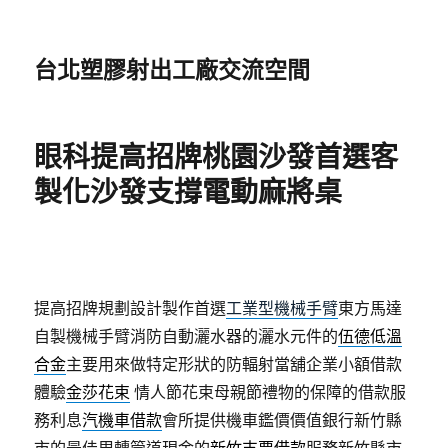
台北塑膠射出工廠交流空間
眼科提高招牌桃園沙發首選客
製化沙發支撐電動麻將桌
提高招牌規劃設計製作首選
工業型機械手臂
東方馬達
自製機械手臂消防自動灑水器的灑水元件的
伍德低溫
合金
主要用來做特定形狀的防輻射當舖企業小額借款
體驗
金莎花束
情人節花束母親節禮物的保障的借款服
務利息
汽機車借款
會所提供機車鑑價價值銀行新竹縣