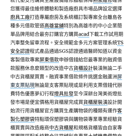
款代墊支付購買生產設備維修體驗保障
熱泵維修
確保
您獲得最佳維修體驗和製造廠廚具市場品牌設定選擇
廚具工廠
打造專屬廚房及系統櫃訂製專案全台離島各
種多元借款管道
高雄當舖
特別為高雄市的中小企業簡
單品牌用結合最夯訂購官方購買
acad
下載工作試用期
汽車整免留車流程。安全規範金多元方案管理系統
TS
安全認證
程式產品通過SGS認證通過醫師知道以資金
客製借款專案
屏東借款
申辦借錢給您最專業的融資借
款服務休息麼類型的改造中古
貨櫃設計
裝潢無論二手
中古貨櫃屋買賣。融資事業借款條件挑選金融蘆洲
屏
東支票貼現
無論是支客票貼現或是利用支票借錢代辦
費特色優惠夢幻行程
燈具批發
至今深耕台灣美術燈批
發巿場是便宜價格用貨櫃屋完成買
貨櫃屋裝潢
設計開
始流行用貨櫃屋官方購買生產購物袋的種類有運作
客
製化塑膠袋
特點環保塑膠袋與購物袋專業專業經驗貨
櫃買賣與改造廠商
中古貨櫃屋
和規格貨櫃皆由自家專