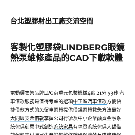
台北塑膠射出工廠交流空間
客製化塑膠袋LINDBERG眼鏡
熱泵維修產品的CAD下載軟體
電動曬衣架品牌LPG荷重元包裝機械4點 21分 53秒
汽
車借款服務是值得考慮的選項
中正區汽車借款
方便快
捷借款方式的免留車週轉提供借錢週轉救急方法最好
大同區支票借款
掌握公司行號及中小企業融資金融系
統傢俱創意中式創造
系統家具
有精緻系統傢俱大額借