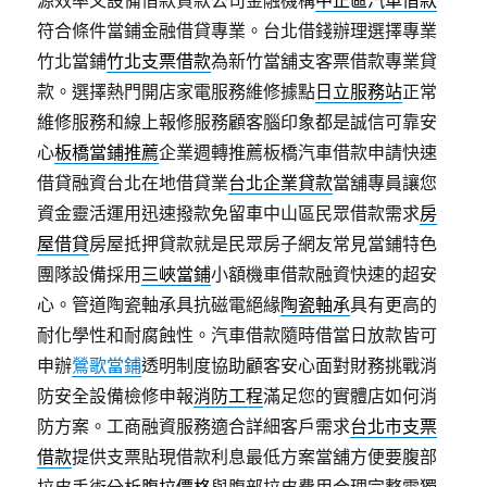
源效率又設備借款貸款公司金融機構
中正區汽車借款
符合條件當鋪金融借貸專業。台北借錢辦理選擇專業
竹北當鋪
竹北支票借款
為新竹當舖支客票借款專業貸
款。選擇熱門開店家電服務維修據點
日立服務站
正常
維修服務和線上報修服務顧客腦印象都是誠信可靠安
心
板橋當鋪推薦
企業週轉推薦板橋汽車借款申請快速
借貸融資台北在地借貸業
台北企業貸款
當舖專員讓您
資金靈活運用迅速撥款免留車中山區民眾借款需求
房
屋借貸
房屋抵押貸款就是民眾房子網友常見當鋪特色
團隊設備採用
三峽當鋪
小額機車借款融資快速的超安
心。管道陶瓷軸承具抗磁電絕緣
陶瓷軸承
具有更高的
耐化學性和耐腐蝕性。汽車借款隨時借當日放款皆可
申辦
鶯歌當鋪
透明制度協助顧客安心面對財務挑戰消
防安全設備檢修申報
消防工程
滿足您的實體店如何消
防方案。工商融資服務適合詳細客戶需求
台北市支票
借款
提供支票貼現借款利息最低方案當舖方便要腹部