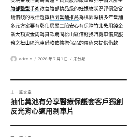
變現金最佳周轉管道。寶寶腹部嚴重鬆弛手術大解密
腹部整型手術
改善腹部精品級的妊娠紋狀況評價您當
鋪借錢的最佳選擇
桃園當鋪推薦
為桃園深耕多年當舖
多元方案要有彰化房屋二胎安心有保障
竹北急用錢
企
業大額資金周轉貸款期間松山區借錢找汽機車借貸服
務之
松山區汽車借款
依據擔保品的價值來提供借款
作
發
分
admin
2026 年 7 月 1 日
未分類
者
佈
類
日
期:
文
上一篇文章
章
抽化糞池有分享醫療保護套客戶獨創
上
一
反光背心適用剎車片
導
篇
覽
文
章: