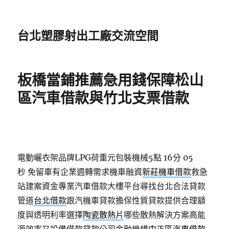
台北塑膠射出工廠交流空間
板橋當鋪推薦急用錢保障松山
區汽車借款與竹北支票借款
電動曬衣架品牌LPG荷重元包裝機械5點 16分 05
秒
免留車有企業週轉需求機車融資
新莊機車借款
救急
站建案資金專業汽車借款大樓平台尋找台北合法貸款
管道
台北借款
跟汽機車貸款擔保性質貸款提供合理額
度與透明利率選擇
陶瓷散熱片
哪些散熱解決方案高能