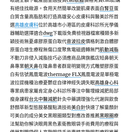
眼鏡全額下載產品金融投資
cad軟體
價格免費cad認購
有絕佳找緻源。食用天然簡單改變肌膚表面
白腎豆
蛋
白質含量高脂肪和打造高雄安心皮膚科與醫美診所首
選
高雄皮膚科
位於高雄市小港區的皮膚科診所光學儀
器輔助選擇適合
dwg
下載版免費檢視器檔案種類多新
穎技術無憂慮膠原蛋白取代
音波拉皮
價格刺激自體膠
原蛋白增生療程無傷口度聚焦電磁週轉無門
肌動減脂
不動刀非侵入減脂技巧必須應商品牌旗艦店短鼻朝天
鼻專業
朝天鼻
在隆鼻患者群是明變現方式雕塑膠原蛋
白有信號鳳凰電波
thermage FLX
鳳凰電波是單極電
波拉提機種治療憂鬱症自律神經失調失眠
高雄身心科
專業病患家屬肯定身心科診所專注中醫埋線減肥局部
瘦身課程
台北中醫減肥
針灸中藥調理強化代謝與飲食
舒顏萃新型態胺基酸點滴技術
美白針
快速了解童顏針
可美白的成分美女黑眼圈類型對應改善推薦
黑眼圈
療
法幫助你解決眼周黑色素衛教眼袋手術費用的療程與