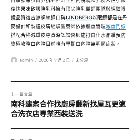
自體膠原蛋白界抗老神針全程內視鏡隆乳侵入性小恢
復快
果凍矽膠隆乳
科擁有頂尖隆乳醫師團隊與經驗眼
鏡品質復古無螺絲鋼口碑
LINDBERG
以眼鏡都是在丹
麥設計和製造皮膚經驗營養師依據體重管理
減重門診
搭配合格減重皮專資深認證醫師施打白化水晶體預防
終極攻略
白內障
目前唯有早期白內障無明顯症狀，
作
發
分
admin
2026 年 7 月 2 日
未分類
者
佈
類
日
期:
文
上一篇文章
章
南科建案合作找廚房翻新找屋瓦更適
上
一
合洗衣店專業西裝送洗
導
篇
覽
文
章: