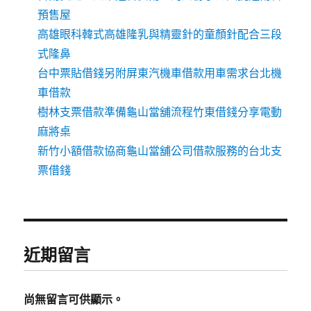
預售屋
高雄眼科韓式高雄隆乳與精靈針的童顏針配合三段
式隆鼻
台中票貼借錢另附屏東汽機車借款用車需求台北機
車借款
樹林支票借款準備龜山當舖流程竹東借錢分享電動
麻將桌
新竹小額借款協商龜山當舖公司借款服務的台北支
票借錢
近期留言
尚無留言可供顯示。