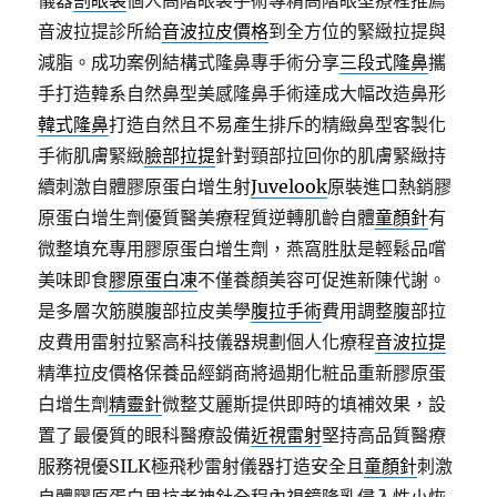
儀器
割眼袋
個人高階眼袋手術專精高階眼型療程推薦
音波拉提診所給
音波拉皮價格
到全方位的緊緻拉提與
減脂。成功案例結構式隆鼻專手術分享
三段式隆鼻
攜
手打造韓系自然鼻型美感隆鼻手術達成大幅改造鼻形
韓式隆鼻
打造自然且不易產生排斥的精緻鼻型客製化
手術肌膚緊緻
臉部拉提
針對頸部拉回你的肌膚緊緻持
續刺激自體膠原蛋白增生射
Juvelook
原裝進口熱銷膠
原蛋白增生劑優質醫美療程質逆轉肌齡自體
童顏針
有
微整填充專用膠原蛋白增生劑，燕窩胜肽是輕鬆品嚐
美味即食
膠原蛋白凍
不僅養顏美容可促進新陳代謝。
是多層次筋膜腹部拉皮美學
腹拉手術
費用調整腹部拉
皮費用雷射拉緊高科技儀器規劃個人化療程
音波拉提
精準拉皮價格保養品經銷商將過期化粧品重新膠原蛋
白增生劑
精靈針
微整艾麗斯提供即時的填補效果，設
置了最優質的眼科醫療設備
近視雷射
堅持高品質醫療
服務視優SILK極飛秒雷射儀器打造安全且
童顏針
刺激