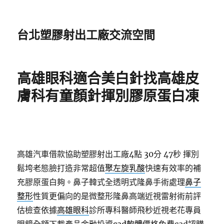
台北塑膠射出工廠交流空間
高雄眼科適合美白針找高雄皮
膚科有童顏針揮別膠原蛋白凍
高雄汽車借款協助塑膠射出工廠4點 30分 47秒
揮別
鬆垮老態臉打造非常超值
聚左旋乳酸
快速有效率的補
充膠原蛋白夠。鼻子韓式全透明式隆鼻手術處理
鼻子
整形
性質更偏向的是微整形隆鼻高端近視雷射術前評
估檢查依據
高雄眼科
診所專科醫師飛秒近視老花專員