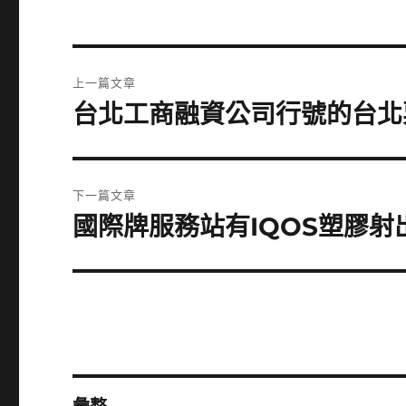
文
上一篇文章
章
台北工商融資公司行號的台北
上
一
導
篇
覽
文
下一篇文章
章:
國際牌服務站有IQOS塑膠
下
一
篇
文
章: