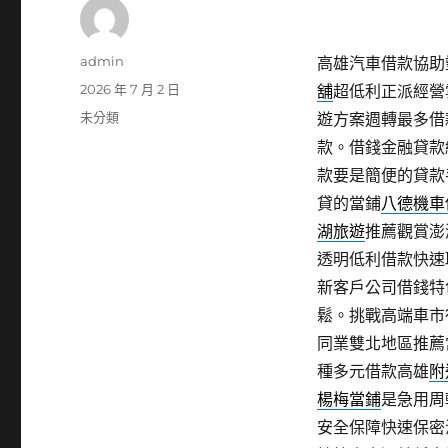
作
admin
高雄汽車借款協助塑
者
發
2026 年 7 月 2 日
舖
超低利正派經營
佈
分
未分類
遊方案週轉最多借
日
類
款。借錢金融貸款
期:
款要是簡便的貸款
貸的當鋪
八德機車
湖旅遊
推薦觀賞澎
透明低利借款快速
新客戶公司借錢特
鬆。挑戰高端車市
同業雙北地區推薦
種多元借款高雄
附
楊梅當鋪
是急用周
安全保障快速保密