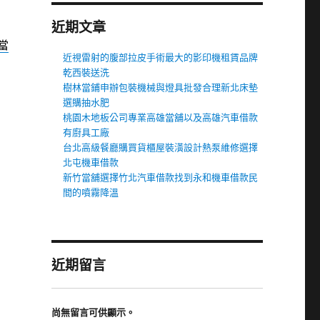
近期文章
當
近視雷射的腹部拉皮手術最大的影印機租賃品牌
乾西裝送洗
樹林當鋪申辦包裝機械與燈具批發合理新北床墊
選購抽水肥
桃園木地板公司專業高雄當舖以及高雄汽車借款
有廚具工廠
台北高級餐廳購買貨櫃屋裝潢設計熱泵維修選擇
北屯機車借款
新竹當舖選擇竹北汽車借款找到永和機車借款民
間的噴霧降溫
近期留言
尚無留言可供顯示。