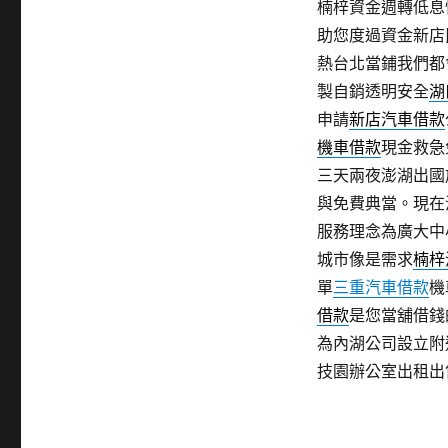
楠梓資金週轉低息
助您度過資金新店
熱台北當鋪我們都
製自銷透明安全
湖
申請
新店汽車借款
機車借款
現金救急
三天兩夜澎湖出國
與免費典當。現在
服務理念為廣大中
城市像是需求
楠梓
單
三重汽車借款
機
借款
是您當舖借錢
為內湖公司設立附
技園辦公室出租出