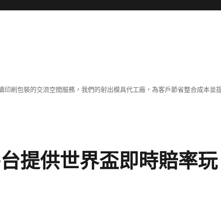
續印刷包裝的交流空間服務，我們的射出模具代工廠，為客戶節省整合成本並
平台提供世界盃即時賠率玩