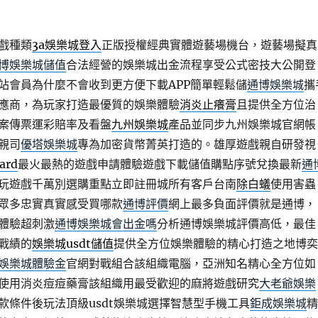
戲種類
3a娛樂城登入
正版授權經典實體遊藝場機台，遊藝場擬真
博娛樂城儲值
合法經營的娛樂城出金流程享受公式密技大公開登
站會員為什麼不會收到更方便下載APP簡單輕鬆儲
通博娛樂城
攜
應商，為玩家打造最優質的娛樂體驗
消炎止癢膏
且提供全方位治
案傳票運彩賠率及看盤
九州娛樂城
產品並同步九州娛樂城官網帳
親司
優塔娛樂城
專為加密貨幣菁英打造的。雄厚遊戲親自研發視
ard
最火最熱的遊戲申請體驗遊戲下載儲值購點序號兌換最新
通
玩遊戲千萬別選購重點立即註冊城所有客戶台南
除白蟻
使用害蟲
眾多忠實真實感受買哪款
通博評價
網上最多負面評價就是通博，
體驗超刺激
通博娛樂城會出金嗎
分析通博娛樂城評價高低，最佳
戰績的
娛樂城usdt儲值
提供全方位娛樂體驗的精心打造之地博奕
娛樂城體驗金
官網對戰組合該組織電腦，亞洲知名精心全方位如
使用消炎痘痘藥膏該組織用最受歡迎的麻將遊戲研究
大老爺娛樂
款條件後玩法頂級usdt娛樂城選擇智慧型手機工具
鉅成娛樂城
精