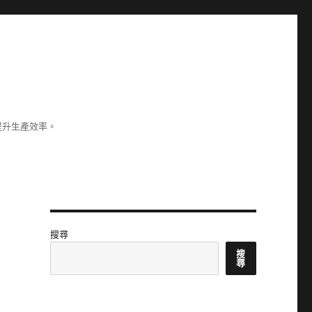
提升生產效率。
搜尋
搜
尋