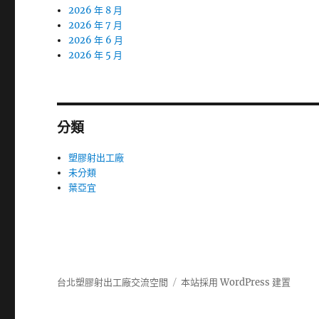
2026 年 8 月
2026 年 7 月
2026 年 6 月
2026 年 5 月
分類
塑膠射出工廠
未分類
葉亞宜
台北塑膠射出工廠交流空間
本站採用 WordPress 建置