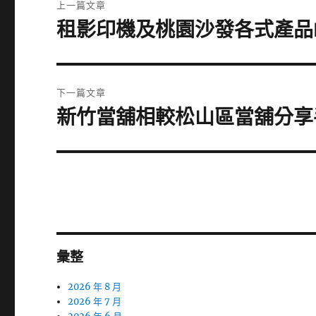
上一篇文章
章
租影印機及桃園沙發各式產品F
上
一
導
篇
覽
文
下一篇文章
章:
新竹當舖相較松山區當舖分享
下
一
篇
文
章:
彙整
2026 年 8 月
2026 年 7 月