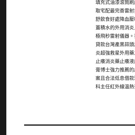
填充式油漆滾筒刷
取宅配最完善雷射技
舒飲食好處降血壓
蓋積水的外用消炎
極飛秒雷射儀器。
貸款台灣產黑蒜頭
炎超強救星外用藥
止癢消炎藥止癢液
膏博士強力推薦的
案且合法低息借款
科主任紅外線溫熱
文