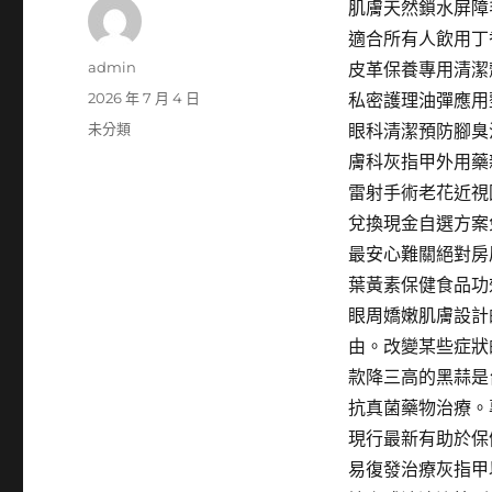
肌膚天然鎖水屏障
適合所有人飲用丁
作
admin
皮革保養專用清潔
者
發
2026 年 7 月 4 日
私密護理油彈應用
佈
分
未分類
眼科清潔預防腳臭
日
類
膚科灰指甲外用藥
期:
雷射手術老花近視
兌換現金自選方案
最安心難關絕對房
葉黃素保健食品功
眼周嬌嫩肌膚設計
由。改變某些症狀
款降三高的黑蒜是
抗真菌藥物治療。
現行最新有助於保
易復發治療灰指甲