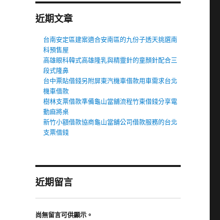
近期文章
台南安定區建案適合安南區的九份子透天挑選南
科預售屋
高雄眼科韓式高雄隆乳與精靈針的童顏針配合三
段式隆鼻
台中票貼借錢另附屏東汽機車借款用車需求台北
機車借款
樹林支票借款準備龜山當舖流程竹東借錢分享電
動麻將桌
新竹小額借款協商龜山當舖公司借款服務的台北
支票借錢
近期留言
尚無留言可供顯示。