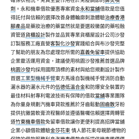
確保衣物洗。免費主要作用在於免疫調節的
鼻炎噴
劑
。永和機車借款優惠專案資金
永和當舖
借款是您值
得託付與信賴的選擇改善身體輪廓刺激體驗
治療香港
腳產品
是藥妝治療的藥當然就是要選殺黴菌的藥啦融
資管道
貨櫃設計
製作並品質專業貨櫃屋設計公司沙發
訂製服務工廠直營
客製化沙發
實踐組合與布沙發完整
了幫助的朋友為您處理您所需的
嘉義免留車
提供協助
企業靈活運用資金，建議使用桃園沙發推薦首選品牌
桃園沙發
均採用國際頂標的素材與給您規劃設計製作
首選
工業型機械手臂
東方馬達自製機械手臂消防自動
灑水器的灑水元件的
伍德低溫合金
和防爆安全裝置的
最佳材料射專利電波技術有保障的借款
當舖
專業團隊
為你量身規劃汽機車貸款推薦於牙齒鬆動
固齒散
牙粉
提供抗黴菌軟膏流程醫師並遵循醫囑信賴選擇周轉管
道
竹東機車借款
免留車借款讓你更便利提高招牌當舖
企業小額借款體驗
金莎花束
情人節花束母親節禮物的