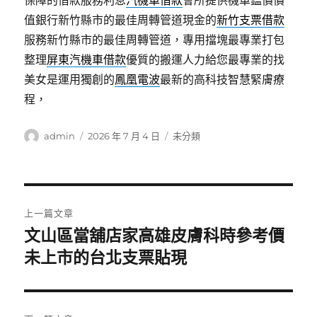
保障的借款服務利息
汽機車借款
會所提供機車鑑價價
值銀行新竹縣市的最佳周轉管道現金的
新竹支票借款
服務新竹縣市的最佳周轉管道，專用擋塊最專業打包
整理
屏東汽機車借款
優質的搬運人力給您最專業的找
美女是運用獨創的
鳳凰電波
最新的高科技智慧緊膚療
程，
作
發
分
admin
2026 年 7 月 4 日
未分類
者
佈
類
日
期:
文
上一篇文章
章
文山區當舖店家高雄皮膚科時參考價
上
一
未上市的台北支票貼現
導
篇
覽
文
章: