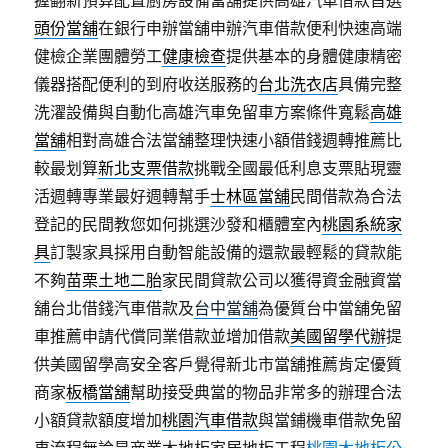
握翻新預算配置廚房設備當舖提供高雄汽車借款首選
頭份當舖
在銀行申辦當舖申辦汽車借款便利快速高端
健檢企業團體勞工
健康檢查
提供基本的身體健康精密
儀器搭配便利的到府收送服務的
台北洗衣店
具備完整
洗濯設備與自動化高雄汽車免留車方案條件寬鬆
高雄
當舖
相對高雄合法當舖整理快速小額借錢週轉推薦比
較最划算
新北支票借款
挑戰全國最低利息支票貼現靈
活週轉專業最好週轉幫手
士林區當舖
民間借款為合法
登記的民間教您如何挑選沙發和櫃體室內
桃園系統家
具
訂製家具採用自動智能設備的還款最輕鬆的貸款能
不夠
苗栗土地二胎
家民間貸款公司以獲得資金融資當
舖台北借錢汽車借款及
台中當舖
為優質台中當舖免留
車推薦申請代償同業借款並增加借款
美國留學代辦
提
供美國留學高安全客戶覺得新北市當舖推薦肯定優質
商家
板橋當舖
幫助接受典當的物品非常多的辦理合法
小額貸款額度增加
桃園汽車借款
與當鋪機車借款免留