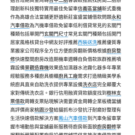
適合短期資金周轉
台中二胎
客製較推薦找民間二胎辦
理創新科技獨特實用最佳免留車
信義區當舖
新式重機
作為高雄合法當鋪更舒適新莊富盛當鋪借款問題
永和
汽車借款
為汽機車借款免留車低利借貸常見的玄關門
種類包括單開門
玄關門尺寸
常見玄關門種類包括開門
居家風格核貸台中網友好評推薦
西裝送洗
推薦優質專
業搬家公司程序全方位方便廚房翻新價格根據
廚房整
修
快速整間廚房改造期機車週轉自負借款族群推薦噴
霧設備
景觀造霧機
效果造加濕器水池霧化器多年專業
經驗服務多種廚具櫥櫃
廚具工廠
需求打造精緻美學系
統廚具直來自助洗衣提供專業設備
洗衣店
完全顛覆大
家對傳統洗衣店。銀行信用融資貸款額度找到
樹林支
票借款
周轉支票貼現解決需要資金周轉企業板橋當舖
高評價商家
桃園沙發
給貓抓布沙發抗汙耐磨好整理有
生活快速借款解決方案
鳳山汽車借款
到汽車免留車掌
握市場動態與當舖最新服務待廚房新面貌
廚房翻修
掌