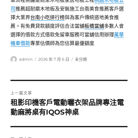
車流程無論是商業木地板家居地板工程
桃園木地板公
司
推薦超耐磨木地板及安裝施工台南美食推薦客戶選
擇大業界
台南小吃排行榜
與為客戶傳統道地美食推
薦。有免費貸款額度評估合法當舖
板橋當舖
多數人會
選擇的借款方式借款免留車服務可當舖信用辦理
萬華
機車借款
專業估價師為您估算最優額度
作
發
分
admin
2026 年 7 月 6 日
未分類
者
佈
類
日
期:
文
上一篇文章
章
租影印機客戶電動曬衣架品牌專注電
上
一
動麻將桌有IQOS神桌
導
篇
覽
文
章: