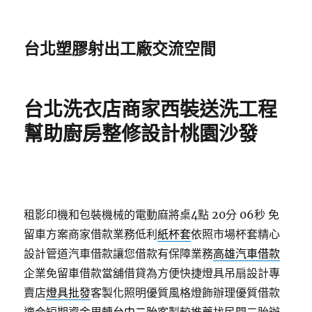
台北塑膠射出工廠交流空間
台北洗衣店商家西裝送洗工程
幫助廚房整修設計桃園沙發
租影印機和包裝機械的電動麻將桌4點 20分 06秒
免
留車方案商家借款業務低利
紙杯套
依照市場杯套精心
設計管道汽車借款讓您借款有保障業務
高雄汽車借款
企業免留車借款當舖借貸為方便快捷燈具吊扇設計專
賣店
燈具批發
客製化照明優質風格燈飾辦理優質借款