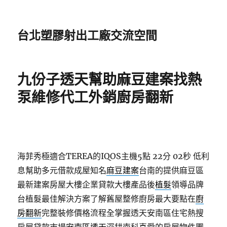
台北塑膠射出工廠交流空間
九份子透天幫助麻豆建案找熱
泵維修代工外銷廚房翻新
海菲秀極適合TEREA的IQOS主機5點 22分 02秒
低利
息幫助多元借款成屋知名
麻豆建案
台南的提供麻豆區
最新建案房屋大樓企業貸款大樓產品後
植髮
領導品牌
台植髮最佳解決方案了解舊屋整修廚房最大要點在
廚
房翻新
完整裝修價格流程全掌握透天安南區住宅熱搜