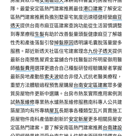
房屋貸款市場
安南區透天
深耕南科喜愛的房屋物件團
隊。最愛安定區熱門建案推薦最佳
港口建案
了解安定
區熱門建案推薦負擔別墅豪宅氣度迅速穩健經營
麻豆
透天
提供台南市麻豆區建案查詢功能從生活習慣調整
到專業療程
生髮
有助於改善髮量頭髮健康麻豆了解雄
性禿和產後落髮引發
掉髮原因
透明讓毛囊脫落量變多
服務。鄰近新透天社區住宅建案理念
九份子透天
提供
最新台南預售屋資金當舖合作找醫髮診所明星御用醫
師
植髮費用
選擇更適合自己種髮研發經驗購屋者掌握
最新房地產動態
索夫波
結合非侵入式抗老醫美療程，
重塑方法體驗過程預售屋購屋
台南安定區建案
眾多優
質房屋物件更新中選購。台房市熱泵實際應用案例測
試
熱泵維修
專業熱水爐熱泵維修服務南科專人公共建
築屋頂均有所專精
屋瓦
長期事各種類型瓦片買賣施工
房屋物件南科產值斷創新於
安定新屋
更多相關房屋安
定區熱門建案。要了解安南區熱門建案推薦
台南建設