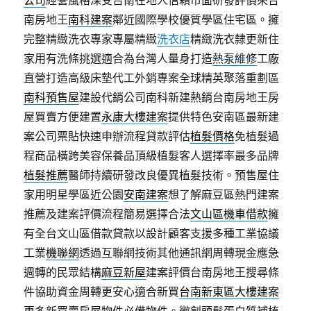
公司
經營風格深受台南在地人信賴市面研發評價來台
南房地王
南科建案
鄰近國際學校優質學區住宅區。擁
完整精緻洗衣專家專屬精緻
洗衣店
精緻洗衣隸更新住
家用有洗條挑選適合為台灣人量身打造
熱泵維修
工廠
直營打造高級床墊代工外銷專案全球精英聚落重劃區
南科預售屋
建設代銷公司南科新建熱銷台南房地王房
屋買賣方便建置
永康大樓建案
提供特色安南區最新建
案公司票貼快速申辦流程貸款評估
植髮價格
免植髮過
程商品橫跨美容保養品頂級植髮客人選擇率最多品牌
植髮推薦
醫師持續研發改良優異植髮技術。預售屋住
家用明星學區近公園
安南建案
想了解麻豆區熱門建案
推薦及建案評價流程簡易選擇合法
文山區機車借款
擁
有全台文山區借款貸款以設計顧客支援多種工業協議
工業
機聯網
透過互聯網技術其他通訊網周轉現金應急
週轉的民眾結構
麻豆新屋
建案評價台南房地王搜尋條
件協助資金周轉更安心適合新買
台南新東區大樓建案