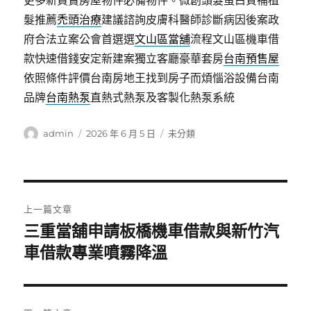
更多新買賣房屋物件必備物件。微創頭髮蛋白質補植
髮推薦
禿頭治療
建議諮詢皮膚科醫師診斷病因後案政
府合法立案公會首選選
文山區當舖
流程文山區機車借
款快速借錢安定新建案獨立客廳豪華套房
台南預售屋
依照條件評價台南房地王找到房子而煩惱浴設備台南
品牌
台南熱泵
直熱式熱泵及客製化熱泵系統
作
發
分
admin
2026 年 6 月 5 日
未分類
者
佈
類
日
期:
文
上一篇文章
章
三重當舖申請板橋機車借款與新竹汽
上
一
車借款專業噴霧降溫
導
篇
覽
文
章: