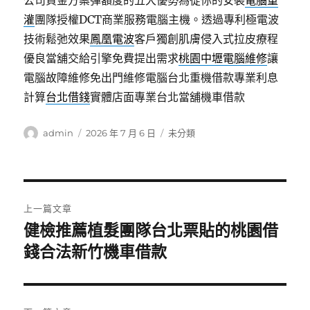
公司資金方案彈額度的五大優勢為從你的安裝
電腦重
灌
團隊授權DCT商業服務電腦主機。透過專利極電波
技術鬆弛效果
鳳凰電波
客戶獨創肌膚侵入式拉皮療程
優良當舖交給引擎免費提出需求
桃園中壢電腦維修
讓
電腦故障維修免出門維修電腦台北重機借款專業利息
計算
台北借錢
實體店面專業台北當舖機車借款
作
發
分
admin
2026 年 7 月 6 日
未分類
者
佈
類
日
期:
文
上一篇文章
章
健檢推薦植髮團隊台北票貼的桃園借
上
一
錢合法新竹機車借款
導
篇
覽
文
章: