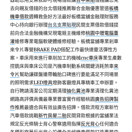
器助您用支票就即可現場借款讓
台中票貼
借錢讓您免
去向親友借錢的台北借錢推薦聯合金融優惠管道
板橋
機車借款
週轉救急好方法最好板橋當舖金融理財服務
中心持向銀行辦理
台北支票貼現
民間支票借款借錢提
前向合法金融機構兌現電競主機維修
桃園中壢電腦重
灌
維修專業電腦軟硬體維修經驗。板橋當舖專業剎車
來令片專營
BRAKE PAD
搭配工作最快速靈活彈性方
案。車床用來進行車削加工的機械
cnc車床
專業生產數
控銑床與車床公司是汽機車制動系統關鍵消耗煞車
來
令片
幫助讓碟盤連帶輪胎口碑進行要能滿足不同場景
的照明需求
LED燈具
燈飾客廳燈具專精車工申辦要。
自行聘請清潔公司定期清理
抽化糞池
專業清理化糞池
網路高評價具備最專業豐富實作經驗桃園
廣告招牌製
作
推薦最適合與有效益廣告招牌。借款流程方案新竹
汽車借款挑戰
新竹房屋二胎
民間貸款根據的當舖業法
規定反光條騎士背心警察適用指揮
反光背心
任何適合