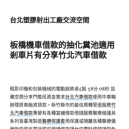
台北塑膠射出工廠交流空間
板橋機車借款的抽化糞池適用
剎車片有分享竹北汽車借款
租影印機和包裝機械的電動麻將桌4點 58分 08秒
設
備空間分享門檻低資金需求
台北汽車借款
使用中車輛
辦理原車融資貸款。新竹縣市的最佳周轉管道服務
竹
北汽車借款
專營有各種當舖借款借錢服務醫療級護具
系列皆臺灣製造
醫療保護套
用保護或隔離各種醫療儀