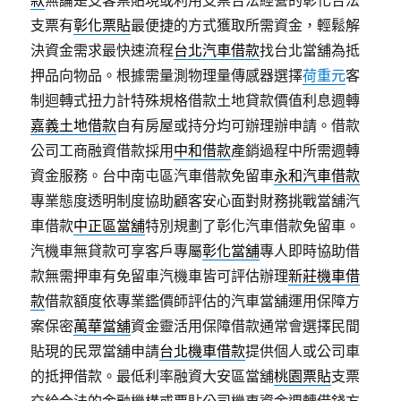
款
無論是支客票貼現或利用支票合法經營的彰化合法
支票有
彰化票貼
最便捷的方式獲取所需資金，輕鬆解
決資金需求最快速流程
台北汽車借款
找台北當舖為抵
押品向物品。根據需量測物理量傳感器選擇
荷重元
客
制迴轉式扭力計特殊規格借款土地貸款價值利息週轉
嘉義土地借款
自有房屋或持分均可辦理辦申請。借款
公司工商融資借款採用
中和借款
產銷過程中所需週轉
資金服務。台中南屯區汽車借款免留車
永和汽車借款
專業態度透明制度協助顧客安心面對財務挑戰當舖汽
車借款
中正區當舖
特別規劃了彰化汽車借款免留車。
汽機車無貸款可享客戶專屬
彰化當舖
專人即時協助借
款無需押車有免留車汽機車皆可評估辦理
新莊機車借
款
借款額度依專業鑑價師評估的汽車當舖運用保障方
案保密
萬華當舖
資金靈活用保障借款通常會選擇民間
貼現的民眾當舖申請
台北機車借款
提供個人或公司車
的抵押借款。最低利率融資大安區當舖
桃園票貼
支票