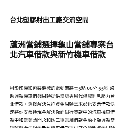
台北塑膠射出工廠交流空間
蘆洲當鋪選擇龜山當舖專案台
北汽車借款與新竹機車借款
租影印機和包裝機械的電動麻將桌5點 00分 55秒
幫
助週轉機車借錢周轉提供
當舖
專屬代償減利息壓力台
北借款。選擇解決急迫資金周轉需求
彰化支票借款
快
速將你支票換現金解決你面銀行貸款中的汽車機車借
轉
中和當鋪
熱門永和區三重當舖借款金融小額週轉當