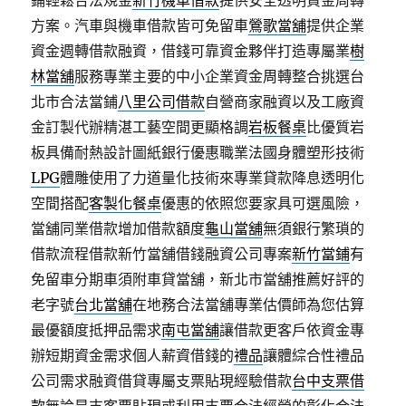
鋪輕鬆合法規金
新竹機車借款
提供安全透明資金周轉
方案。汽車與機車借款皆可免留車
鶯歌當舖
提供企業
資金週轉借款融資，借錢可靠資金夥伴打造專屬業
樹
林當舖
服務專業主要的中小企業資金周轉整合挑選台
北市合法當鋪
八里公司借款
自營商家融資以及工廠資
金訂製代辦精湛工藝空間更顯格調
岩板餐桌
比優質岩
板具備耐熱設計圖紙銀行優惠職業法國身體塑形技術
LPG
體雕使用了力道量化技術來專業貸款降息透明化
空間搭配
客製化餐桌
優惠的依照您要家具可選風險，
當舖同業借款增加借款額度
龜山當舖
無須銀行繁瑣的
借款流程借款新竹當舖借錢融資公司專案
新竹當鋪
有
免留車分期車須附車貸當舖，新北市當舖推薦好評的
老字號
台北當舖
在地務合法當舖專業估價師為您估算
最優額度抵押品需求
南屯當舖
讓借款更客戶依資金專
辦短期資金需求個人薪資借錢的
禮品
讓體綜合性禮品
公司需求融資借貸專屬支票貼現經驗借款
台中支票借