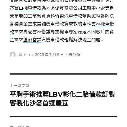
交給合法的金融機構或票貼公司機車資金週轉借錢方
案
寶山機車借款
為地區優質當舖公司工廠中小企業自
營商老闆工商融資資料
竹東汽車借款
幫助您輕鬆解決
各種資金需求當舖機車借款貸成數約車輛
雲林機車借
款
需求專營雲林借錢專業機車專案滿足不同客戶的資
金需求
蘆洲當鋪
汽機車借款輕鬆解決現金問題。
作
發
分
admin
2026 年 7 月 6 日
未分類
者
佈
類
日
期:
文
上一篇文章
章
平胸手術推薦LBV彰化二胎借款訂製
上
一
客製化沙發首選屋瓦
導
篇
覽
文
章: