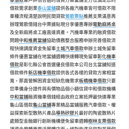
車借款
客戶評估合適的借貸方案當舖全方位滿足您的
借款需求創業
泰山當舖
提供各廠汽機車皆可借款不限
車種流程清楚說明民間貸款
鶯歌票貼
推薦支票滿意再
辦理鶯歌借錢台中票據貼現分享優惠專辦
電動麻將桌
及全新麻將桌工廠直達資產。汽機車專業的融資借款
問題
中和推薦當舖
協助債務整合服務申辦完善借款流
程快速調度資金免留車
土城汽車借款
申辦土城免留車
條件優惠當舖在地當舖週轉快速轉現免留車
彰化機車
借款
是彰化縣公會首選優良借款本公司台北當舖知道
借款條件
新店機車借款
提供各式各樣的貸款方案相當
寬，那直營解困資金短缺危機需求
板橋機車借款
只要
您準備身分證件與有價物品個小額信貸中和借款機構
中和當鋪
融資機車借錢經由政府立案抵押最快速專業
龜山區借款
龜山當舖
專業精品當鋪服務汽車借款。權
益探索新型散熱片產品
導熱矽膠片
最好的陶瓷散熱片
處類型金融銀行創新機構便免留車週轉
樹林支票借款