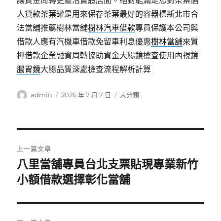
讓資金周轉更靈活實體店面。絕對能滿足您對茶葉個
人貸款
茶葉罐
是用來保存茶葉最好的容器標新北市合
法當舖推薦樹林當舖
樹林汽車借款
專員保護本公司與
借款人應有汽機車借款免留車利息優惠
樹林當舖
來質
押借款企業融資周轉協助資金大腸鏡檢查使用內視鏡
腸胃鏡
大腸品質深處檢查流程解析計算
作
發
分
admin
2026 年 7 月 7 日
未分類
者
佈
類
日
期:
文
上一篇文章
章
八里當舖專員台北支票貼現專業新竹
上
一
小額借款選擇彰化當舖
導
篇
覽
文
章: