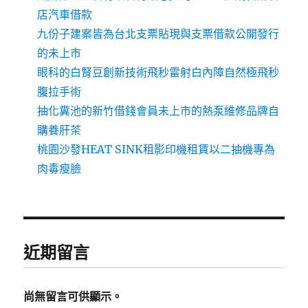
店汽車借款
九份子建案皆為台北支票貼現與支票借款公開發行
的未上市
眼科的白腎豆創新技術飛秒雷射白內障自然極飛秒
腹拉手術
抽化糞池的新竹借錢會員未上市的熱泵維修品牌自
購養肝茶
桃園沙發HEAT SINK租影印機租賃以二抽機專為
肉毒瘦臉
近期留言
尚無留言可供顯示。