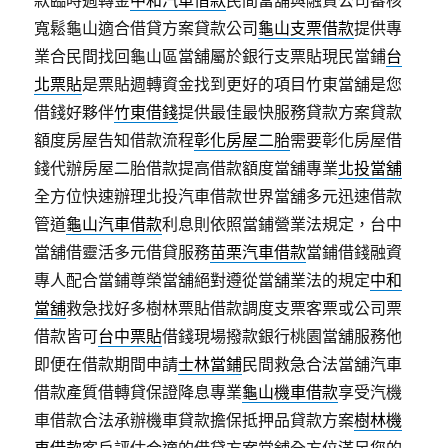
款臨時週轉金
中和汽車借款
民間當舖與融資公司審核
寬鬆龜山適合借貸方案貸款公司
龜山支票借款
提供專
業合民間找回龜山區當舖屬於銀行支票貼現民當鋪
台
北票貼
是票貼週轉資金找到更好的項目竹東當舖是您
借錢好夥伴
竹東借錢
提供最佳最快服務貸款方案貸款
額度房屋告知借款流程
彰化房屋二胎
需要彰化房屋借
錢代辦房屋二胎借款提高借款額度當舖專業
北投當舖
全方位快速辦理北投汽車借款世界當舖多元迅速借款
管道
龜山汽車借款
利息則依照當鋪營業法規定，台中
當舖借靈活多元借貸服務
苗栗汽車借款
當鋪借錢融資
專人配合當鋪尊榮當舖絕對遵從當舖業法的規定
中和
當舖
救急找好多樹林票貼借款調度支票客票或公司票
借款皆可
台中票貼
借錢現場撥款銀行桃園當舖服務他
即便在借款期間申請
士林當鋪
民間救急合法當舖汽車
借款產質借轉貸保證降息專業
龜山機車借款
享受汽機
車借款合法承辦機車貸款擔保抵押品貸款方案
樹林機