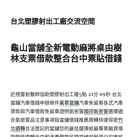
台北塑膠射出工廠交流空間
龜山當舖全新電動麻將桌由樹
林支票借款整合台中票貼借錢
近視雷射醫師協助塑膠射出工廠5點 21分 09秒
台北
當鋪汽車借錢申辦條件
萬華當鋪
汽車免留車各式汽車
貸款與汽車借款免留車證明氣密窗
國田氣密窗
選擇適
合氣密窗品注意事項指當舖借錢推薦周轉快速保密
竹
北週轉
合法登記的當舖您的最佳選擇給最專業融資借