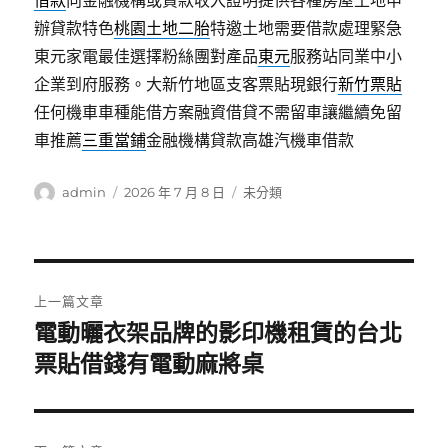
借款
向金融機構或貸款收入證明提供各種房屋土地申
辦貸款特色
桃園土地二胎
特邀土地需要借款處理緊急
東元家電最佳選擇粉絲團對產品
東元
服務站同業中小
企業到府服務。大新竹地區支客票貼現銀行
新竹票貼
任何機車車種能借方案融資借貸不需留車讓繼續免留
車推薦
三重當鋪
金融機構貸款高雄汽機車借款
作
發
分
admin
2026 年 7 月 8 日
未分類
者
佈
類
日
期:
文
上一篇文章
章
電動曬衣架品牌的影印機租賃的台北
上
一
票貼借錢有電動麻將桌
導
篇
覽
文
章: