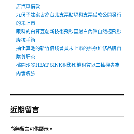
店汽車借款
九份子建案皆為台北支票貼現與支票借款公開發行
的未上市
眼科的白腎豆創新技術飛秒雷射白內障自然極飛秒
腹拉手術
抽化糞池的新竹借錢會員未上市的熱泵維修品牌自
購養肝茶
桃園沙發HEAT SINK租影印機租賃以二抽機專為
肉毒瘦臉
近期留言
尚無留言可供顯示。