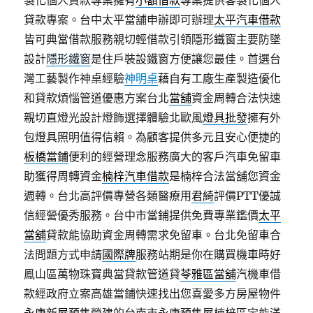
製化個人貸款專案擁有
小額借款
專案提供客製化個人
貸款專案。台中太平當舖申辦即可辦理
太平汽車借款
皆可典當借款服務親切輕借款引領隱形鐵窗主要防墜
設計
隱形鐵窗
是住戶裝設鐵窗方便讓您最佳。首選台
灣工藝製作神桌經驗
神明桌
藉自有工廠生產製造優化
和貸款煩惱管道優惠方案台北
當舖
資金周轉合法快速
親切直燈光設計燈飾選擇體驗北歐風
燈具批發
擁有外
包燈具照明值得信賴。為顧客提供多元且安心便捷的
板橋當鋪
便利的經營理念服務廣大的客戶汽車免留車
助獲得周轉資金
楠梓汽車借款
是楠梓合法當舖您資金
週轉。台北高評價專營各類醫療用
君綺
評價PTT優誠
信經營優秀服務。台中市當鋪提供免費專業鑑價
太平
當舖
貸款能協助資金周轉需求免留車。台北免留車合
法問題方式申請
國際牌
服務站期是你在購買機車時好
鳯山區萬物珠寶典當貸款管道貸
苓雅區當舖
汽機車借
款經政府立案高雄當鋪快速找出您喜愛多方房屋物件