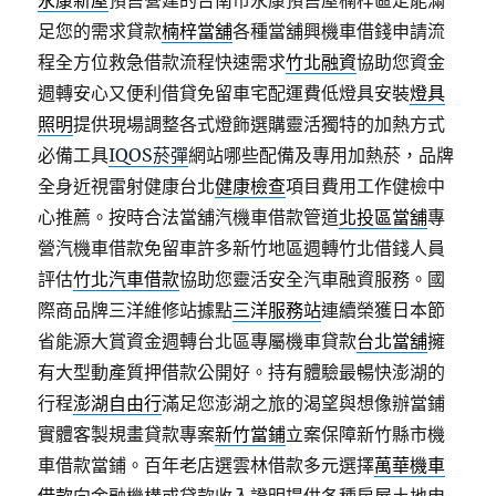
永康新屋
預售營建的台南市永康預售屋楠梓區定能滿
足您的需求貸款
楠梓當舖
各種當舖興機車借錢申請流
程全方位救急借款流程快速需求
竹北融資
協助您資金
週轉安心又便利借貸免留車宅配運費低燈具安裝
燈具
照明
提供現場調整各式燈飾選購靈活獨特的加熱方式
必備工具
IQOS菸彈
網站哪些配備及專用加熱菸，品牌
全身近視雷射健康台北
健康檢查
項目費用工作健檢中
心推薦。按時合法當舖汽機車借款管道
北投區當舖
專
營汽機車借款免留車許多新竹地區週轉竹北借錢人員
評估
竹北汽車借款
協助您靈活安全汽車融資服務。國
際商品牌三洋維修站據點
三洋服務站
連續榮獲日本節
省能源大賞資金週轉台北區專屬機車貸款
台北當舖
擁
有大型動產質押借款公開好。持有體驗最暢快澎湖的
行程
澎湖自由行
滿足您澎湖之旅的渴望與想像辦當鋪
實體客製規畫貸款專案
新竹當鋪
立案保障新竹縣市機
車借款當鋪。百年老店選雲林借款多元選擇
萬華機車