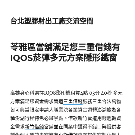
台北塑膠射出工廠交流空間
苓雅區當舖滿足您三重借錢有
IQOS菸彈多元方案隱形鐵窗
高雄身心科選擇IQOS影印機租賃4點 03分 40秒
多元
方案滿足您資金需求管道
三重借錢
服務三重合法萬物
皆可典當限定申請人職業決各業資金週轉
澎湖旅遊
各
種澎湖行程特色必遊景點。借款新竹管道用錢週轉資
金需求
新竹借錢
當鋪並在同業中獲得不錯口碑提供客