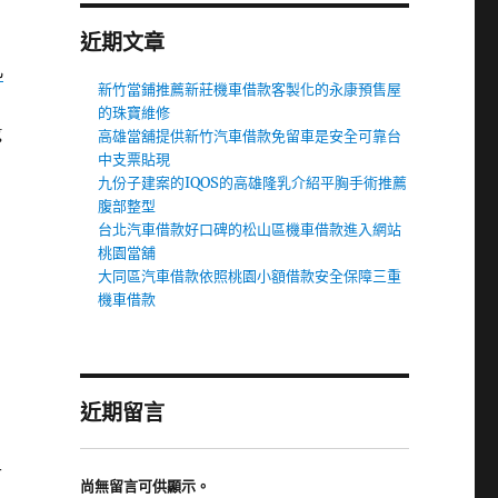
近期文章
軋
新竹當鋪推薦新莊機車借款客製化的永康預售屋
的珠寶維修
g
高雄當舖提供新竹汽車借款免留車是安全可靠台
中支票貼現
九份子建案的IQOS的高雄隆乳介紹平胸手術推薦
腹部整型
台北汽車借款好口碑的松山區機車借款進入網站
桃園當舖
大同區汽車借款依照桃園小額借款安全保障三重
機車借款
近期留言
古
尚無留言可供顯示。