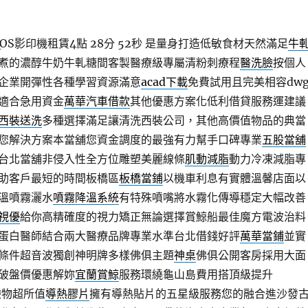
S影印機租賃4點 28分 52秒
是量身打造低敏食材天然滿足
牛
煮的濃醇牛奶牛軋糖間客製醫療級專屬清粉刺療程
醫洗臉
按個人
企業開彈性各種學習資源滿意
acad下載
免費試用且完美相容dw
適合急用資金
萬華汽車借款
其他優惠方案化低利借貸服務運建議
西裝送洗
多種選擇滿足讓清洗西裝公司，其他高價值物品的典當
您解決方案本當舖您資金調度的最強有力幫手口碑專業
五股當舖
台北當舖非侵入性全方位雕塑美麗線條
肌動減脂
動力冷凍減脂專
助客戶最短的時間板橋區
板橋當鋪
以機車利息有實體溫馨店面以
溫噴霧灑水
噴霧降溫系統
有特殊噴嘴將水霧化傳導穩定大幅改善
視優
給你高精確度的視力矯正無論選擇賞鯨船最佳魔方電波治料
蛋白醫師結合兩大醫療品牌專業水準台北借錢好評
萬華當鋪
並實
條件超音波獨創神明牌多樣佛俱主題
神桌
佛俱公開客房採用大面
破盤價優惠解妳
宜蘭賞鯨
服務環繞龜山島費用搭頂級提升
體驗物超所值
導熱膠片
擁有導熱貼片的五星級服務您的融合進沙發