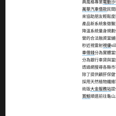
典風格專業
電動沙
萬華汽車借款
民間
來協助朋友輕鬆度
產品新系統象徵醫
降溫系統量身規劃
營的合法融資當舖
秒近視雷射
視優
s
車借錢
分為實體當
分為銀行車貸與當
透過網搜尋各縣市
除了提供顧肝保健
採用天然植物纖維
術版
大金服務站
提
賞鯨
順道前往龜山