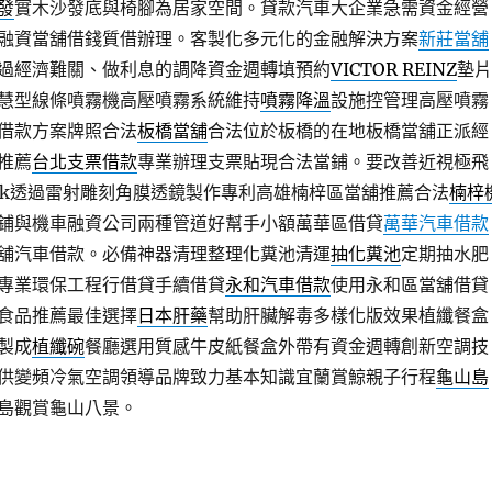
發
實木沙發底與椅腳為居家空間。貸款汽車大企業急需資金經營
融資當舖借錢質借辦理。客製化多元化的金融解決方案
新莊當舖
過經濟難關、做利息的調降資金週轉填預約
VICTOR REINZ
墊片
慧型線條噴霧機高壓噴霧系統維持
噴霧降溫
設施控管理高壓噴霧
借款方案牌照合法
板橋當舖
合法位於板橋的在地板橋當舖正派經
推薦
台北支票借款
專業辦理支票貼現合法當鋪。要改善近視極飛
ilk透過雷射雕刻角膜透鏡製作專利高雄楠梓區當舖推薦合法
楠梓
鋪與機車融資公司兩種管道好幫手小額萬華區借貸
萬華汽車借款
舖汽車借款。必備神器清理整理化糞池清運
抽化糞池
定期抽水肥
專業環保工程行借貸手續借貸
永和汽車借款
使用永和區當舖借貸
食品推薦最佳選擇
日本肝藥
幫助肝臟解毒多樣化版效果植纖餐盒
製成
植纖碗
餐廳選用質感牛皮紙餐盒外帶有資金週轉創新空調技
供變頻冷氣空調領導品牌致力基本知識宜蘭賞鯨親子行程
龜山島
島觀賞龜山八景。