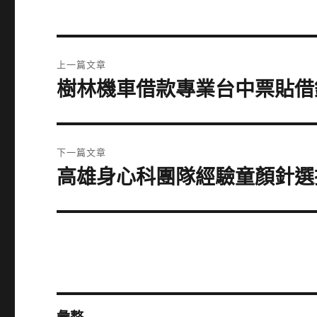
文
上一篇文章
章
樹林機車借款專業台中票貼借
上
一
導
篇
覽
文
下一篇文章
章:
高雄身心科團隊經驗童顏針選擇
下
一
篇
文
章: