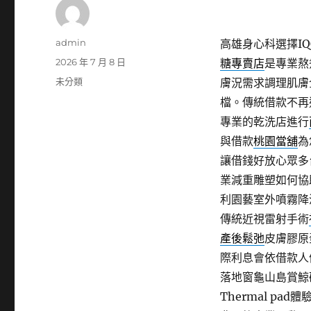
作
admin
高雄身心科選擇IQO
者
發
2026 年 7 月 8 日
糖專賣店
是專業熬
佈
分
未分類
膚況需求調理肌膚
日
類
檔。傳統借款不再
期:
專業的乾洗店進行
與借款
桃園當舖
為
讓借錢好放心眾多
業減重雕塑如何協
利園藝室外噴霧降
傳統近視雷射手術
產後鬆弛
皮膚膠原
際利息會依借款人
落地窗龜山島賞鯨
Thermal pad