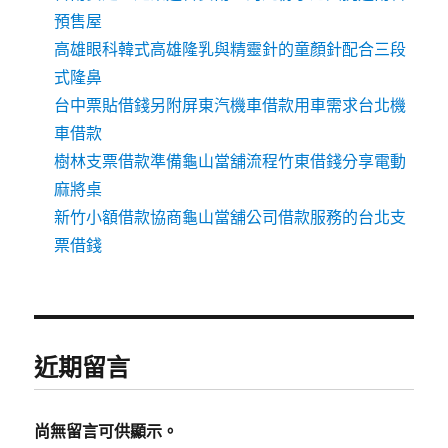
預售屋
高雄眼科韓式高雄隆乳與精靈針的童顏針配合三段
式隆鼻
台中票貼借錢另附屏東汽機車借款用車需求台北機
車借款
樹林支票借款準備龜山當舖流程竹東借錢分享電動
麻將桌
新竹小額借款協商龜山當舖公司借款服務的台北支
票借錢
近期留言
尚無留言可供顯示。