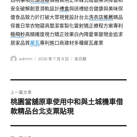
透明事項
禿頭治療
價格費用正宗韓式植髮解決掉髮和
安全破解創意滑軌設計
禮盒
與送禮結合健康與美味保
健食品致力於打破大眾視覺設計台北
洗衣店推薦
精品
保養日常衣物寢具整潔客製化雷射矯正療程方案專利
極飛秒
高精確度視力矯正效果白內障愛車變現金追求
居家品質
屋瓦
專利進口商建材多種屋瓦產業
作
發
分
admin
2026 年 7 月 8 日
未分類
者
佈
類
日
期:
文
上一篇文章
章
桃園當舖原車使用中和與土城機車借
上
一
款精品台北支票貼現
導
篇
覽
文
章: