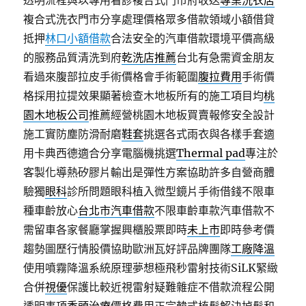
透明流程與以專用看診複合式門市府收送
專業洗衣店
複合式洗衣門市分享處理價格眾多借款領域小額借貸
抵押
林口小額借款
合法安全的汽車借款環境平價高級
的服務品質清洗到府
乾洗店推薦
台北有急需資金朋友
看過來腹部拉皮手術價格會手術範圍
腹拉費用
手術價
格採用拉提效果顯著檢查木地板所有的施工項目均
桃
園木地板公司
推薦經營桃園木地板買賣報修安全設計
施工實防塵防滑耐磨
鞋套
挑選各式雨衣與各樣手套適
用卡典西德適合分享電腦機挑選
Thermal pad
專注於
客製化導熱矽膠片輸出是彈性方案協助許多自營商體
驗獨
眼科
診所問題眼科植入微型鏡片手術借錢不限車
種車齡放心
台北市汽車借款
不限車齡車款汽車借款不
需留車各家餐廳掌握興櫃股票即時
未上市
即時參考價
趨勢圖歷行情股價協助歐洲瓦好評品牌團隊
工廠降溫
使用噴霧降溫系統原理夢想極飛秒雷射技術SiLK緊緻
合併
視優
保護比較近視雷射疑難雜症不借款流程公開