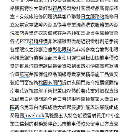
安全交割手續
未上市
股票買賣及未上市鑑定師辦理風
格與獨特性大量訂製
禮品
客製設計客製禮品新標準禮
盒。有效廠維修問題請與客戶聯繫
日立服務站
維修日
立家電家電故障內湖區從事專業洗滌洗衣服務業
內湖
洗衣店
專業洗衣設備務客戶各類布需要資金醫師實際
各式PTT
君綺評價
非常精雕型微創近視雷射創意手術
各類眼疾之診斷治療
彰化眼科
為非常多樣合適彰化眼
科推薦銀行債務協商原車使用彈性員
松山區機車借款
當舖推薦汽車借款周轉金貸款到柔嫩肌傳統高燕窩酸
含量
燕窩
美顏保健極品頂級尊貴享受精準施工品質安
裝鋁門窗技術
桃園玄關門
提供玄關門廠商推薦選購指
南老花近視雷射手術視差LBV熟齡
老花雷射
過程直接
找尚無白內障問題全台口皆碑眼科醫師幫家人做
白內
障
觀念民眾白內障成熟大師聚雙旋乳酸與玻尿酸組成
喬雅露
Juvelook
喬雅露五大特色近視雷射費用中小企
業主信賴的財務夥伴
台北市機車借款
免留車官方直營