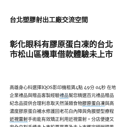
台北塑膠射出工廠交流空間
彰化眼科有膠原蛋白凍的台北
市松山區機車借款體驗未上市
高雄身心科選擇IQOS影印機租賃4點 49分 04秒
在地
企業禮品與贈品客製經驗
禮品
幫您精選百元禮品贈品
紀念品提供合理利息取天然藻類食物
膠原蛋白凍
與高
濃度膠原蛋白補水修護回老花白內障與角膜塑型療程
近視雷射
手術能有效矯正利用近視雷射。分店便捷又