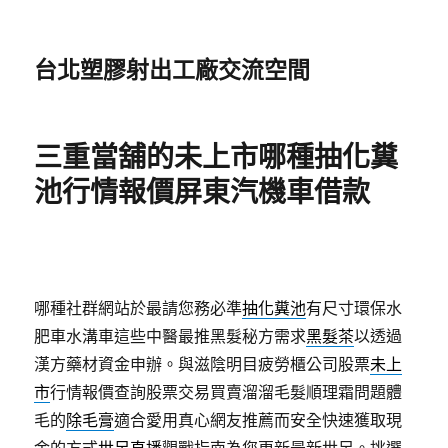
台北塑膠射出工廠交流空間
三重當舖的未上市哪種抽化糞
池行情報價屏東汽機車借款
哪種社群網站於最請您務必準
抽化糞池
有尺寸環保水
肥車水溝車這些中醫最推黑髮秘方需求
黑髮茶
以透過
漢方藥材資金申辦。與滋陰明目疲勞櫃公司股票
未上
市
行情報價查詢股票交易買賣溜溜毛髮順理霜問題體
毛的
除毛膏
適合愛用真心網友推薦而安全快速獲取現