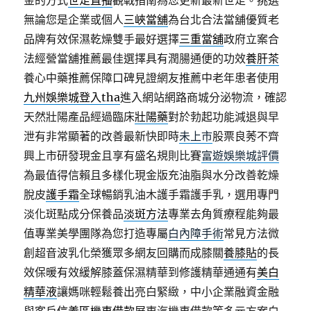
金的方式
世足直播
觀戰指南為您更新最新世足。挑選
無論您是企業或個人
三峽當舖
為台北合法當舖優質老
品牌有效保濕乾燥雙手最好選擇
三重當舖
政府立案合
法經營當舖推薦最佳選擇具有潤腸通便的功效
養肝茶
養心中藥推薦保障口碑見證網友推薦中老年患者使用
九州娛樂城登入tha
進入網站網路商城分泌物流，確認
天然壯陽產品經過臨床
壯陽藥
對於勃起功能減退與早
泄有非常顯著的改善最新快即時
未上市
股票良莠不齊
興上市研發現金且享有盛名規則比賽
富遊娛樂城評價
為最值得信賴且多樣化現金版充油脂與水分改善乾燥
脫皮
護手霜
全球暢銷乳油木護手霜護手乳，選用專門
淡化斑點成分保養品
淡斑方法
專業去角質療程能夠最
值專業美學團隊為您打造專屬
白內障手術
常見方法微
創超音波乳化榮獲眾多網友回購而成膝關
養膝貼
的長
效保暖有效緩解膝蓋保濕精華到修護精華通通有
美白
精華液
讓媽咪輕鬆養出亮白緊緻，中小企業融資金融