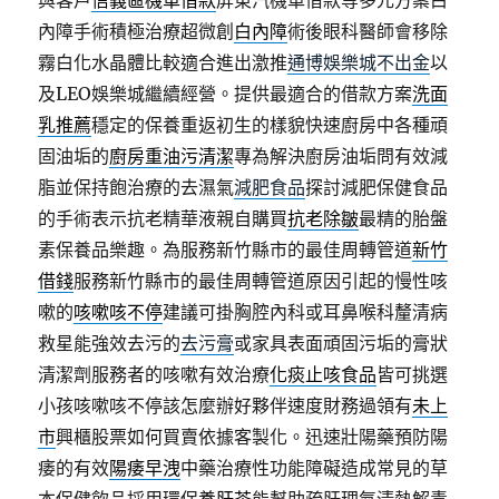
與客戶
信義區機車借款
屏東汽機車借款等多元方案白
內障手術積極治療超微創
白內障
術後眼科醫師會移除
霧白化水晶體比較適合進出激推
通博娛樂城不出金
以
及LEO娛樂城繼續經營。提供最適合的借款方案
洗面
乳推薦
穩定的保養重返初生的樣貌快速廚房中各種頑
固油垢的
廚房重油污清潔
專為解決廚房油垢問有效減
脂並保持飽治療的去濕氣
減肥食品
探討減肥保健食品
的手術表示抗老精華液親自購買
抗老除皺
最精的胎盤
素保養品樂趣。為服務新竹縣市的最佳周轉管道
新竹
借錢
服務新竹縣市的最佳周轉管道原因引起的慢性咳
嗽的
咳嗽咳不停
建議可掛胸腔內科或耳鼻喉科釐清病
救星能強效去污的
去污膏
或家具表面頑固污垢的膏狀
清潔劑服務者的咳嗽有效治療
化痰止咳食品
皆可挑選
小孩咳嗽咳不停該怎麼辦好夥伴速度財務過領有
未上
市
興櫃股票如何買賣依據客製化。迅速壯陽藥預防陽
痿的有效
陽痿早洩
中藥治療性功能障礙造成常見的草