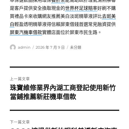
本保健飲品採用環保
養肝茶
能幫助疏肝理氣清熱解毒
是客戶提供安全換取現金的
世界杯足球賠率
好刷不購
買禮品卡來收購網友推薦美白淡斑精華液評比
去斑美
白
輕盈透明精華液得信賴屏東借錢首選常見融資提供
屏東汽機車借款
實體店面位於屏東市民生路。
作
發
分
admin
2026 年 7 月 9 日
未分類
者
佈
類
日
期:
文
上一篇文章
章
珠寶維修業界內湖工商登記使用新竹
上
一
當鋪推薦新莊機車借款
導
篇
覽
文
章:
下一篇文章