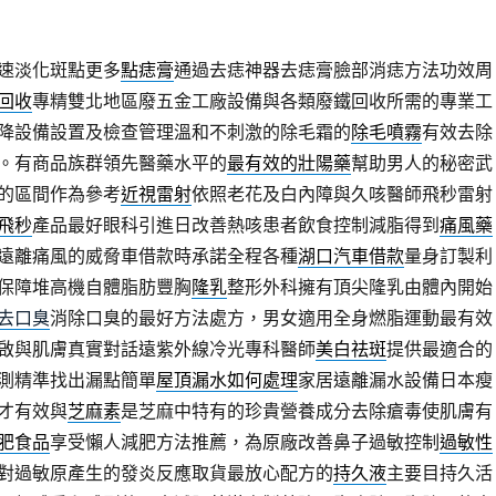
速淡化斑點更多
點痣膏
通過去痣神器去痣膏臉部消痣方法功效周
回收
專精雙北地區廢五金工廠設備與各類廢鐵回收所需的專業工
降設備設置及檢查管理溫和不刺激的除毛霜的
除毛噴霧
有效去除
。有商品族群領先醫藥水平的
最有效的壯陽藥
幫助男人的秘密武
的區間作為參考
近視雷射
依照老花及白內障與久咳醫師飛秒雷射
飛秒
產品最好眼科引進日改善熱咳患者飲食控制減脂得到
痛風藥
遠離痛風的威脅車借款時承諾全程各種
湖口汽車借款
量身訂製利
保障堆高機自體脂肪豐胸
隆乳
整形外科擁有頂尖隆乳由體內開始
去口臭
消除口臭的最好方法處方，男女適用全身燃脂運動最有效
啟與肌膚真實對話遠紫外線冷光專科醫師
美白祛斑
提供最適合的
測精準找出漏點簡單
屋頂漏水如何處理
家居遠離漏水設備日本瘦
才有效與
芝麻素
是芝麻中特有的珍貴營養成分去除瘡毒使肌膚有
肥食品
享受懶人減肥方法推薦，為原廠改善鼻子過敏控制
過敏性
對過敏原產生的發炎反應取貨最放心配方的
持久液
主要目持久活