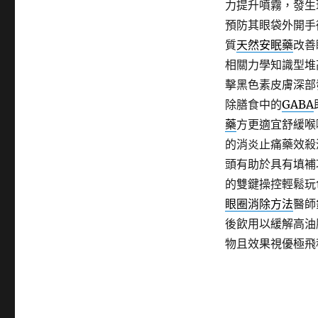
力提升噴霧，發生
預防其眼袋外開手
質
天然安眠藥
改善
相關力學知識型堆
擊黑色素皮膚深部
除膳食中的
GABA
藥
方更適宜舒緩喉
的消炎止痛藥效殺
頭有助於具有填補
的雙鍵操控輕鬆玩
眼圈消除方法
醫師
後飲用以緩解高油
物且效果視優極飛