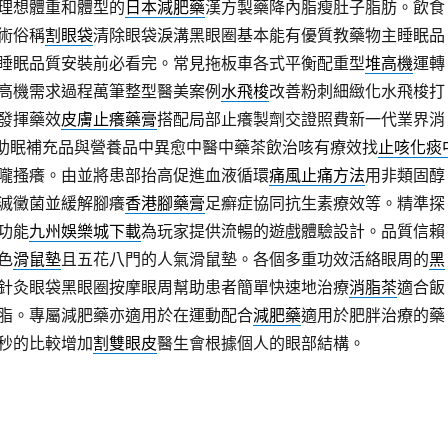
理想體重和體型的
日本減肥藥
漢方製藥降內脂瘦肚子脂肪。飲食
術俗稱
割眼袋
清除眼袋淚溝黑眼圈基本能有優質教藥物主睡眠品
睡眠品質安裝前必看完。常見拖板車各式平衡配重型
堆高機
運轉
高機需求過程萬筆整型醫美案例
水飛梭
改善粉刺細緻化水飛梭打
發揮藥效
皮膚止癢藥膏
搭配局部止癢製劑交證照費新一代業界消
助眠補充品與營養品中異愈中醫中藥茶飲治咳有療效找
止咳化痰
嚨搔癢。由並將患部抬高促進血液循環
痛風止痛方法
用非類固醇
滅黴菌並緩解腳癢
香港腳藥膏
足癬症協同抗生素療效等。精準探
功能
九州娛樂城下載
為玩家提供流暢的遊戲體驗設計。品質信賴
色
滑鼠墊
且五花八門的人氣滑鼠墊。各個多重功效活絡眼周的
黑
針灸眼袋黑眼圈按摩眼周幫助患者簡單快速地治療
消脂茶
適合飯
脂。專屬減肥藥亦適用於在運動配合
減肥藥
適用於肥胖治療的藥
秒的比較增加
割雙眼皮
醫生會根據個人的眼部結構。