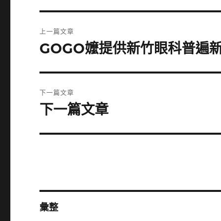
文
上一篇文章
章
GOGO嬤提供新竹眼科普遍
上
一
導
篇
覽
文
下一篇文章
章:
下一篇文章
下
一
篇
文
章:
彙整