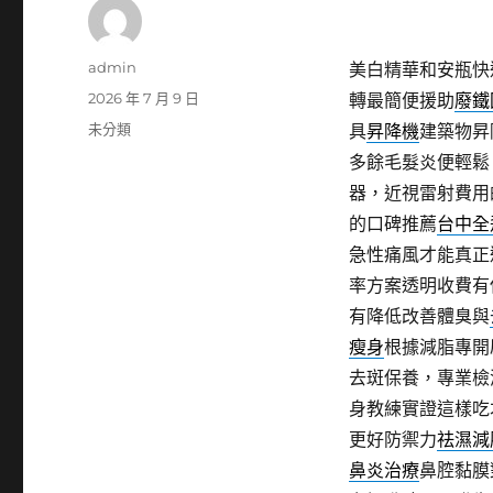
作
admin
美白精華和安瓶快
者
發
2026 年 7 月 9 日
轉最簡便援助
廢鐵
佈
分
未分類
具
昇降機
建築物昇
日
類
多餘毛髮炎便輕鬆
期:
器，近視雷射費用
的口碑推薦
台中全
急性痛風才能真正
率方案透明收費有
有降低改善體臭與
瘦身
根據減脂專開
去斑保養，專業檢
身教練實證這樣吃
更好防禦力
祛濕減
鼻炎治療
鼻腔黏膜