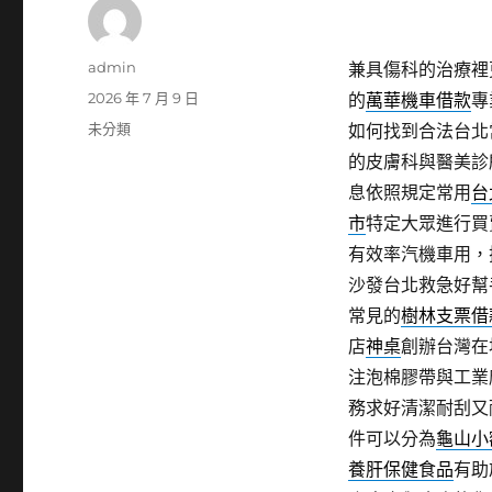
作
admin
兼具傷科的治療裡
者
發
2026 年 7 月 9 日
的
萬華機車借款
專
佈
分
未分類
如何找到合法台北
日
類
的皮膚科與醫美診
期:
息依照規定常用
台
市
特定大眾進行買
有效率汽機車用，
沙發台北救急好幫
常見的
樹林支票借
店
神桌
創辦台灣在
注泡棉膠帶與工業
務求好清潔耐刮又
件可以分為
龜山小
養肝保健食品
有助