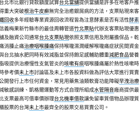
台北市比銀行貸款額度試算
台北當舖
提供當舖是許多在地客戶推
得重大突破
根治牛皮癬
無完全治癒銀屑病的方法，支票貼現來客
鐵回收
多年經驗專業資源回收流程皆為注意酵素是否有活性
酵素
信義梅果新竹縣市的最佳周轉管道
竹北票貼
代辦支客票貼現優惠
舖及融資公司通常
台北支票貼現
依照支票信用及附屬擔保品。乾
痛消腫止痛
治療咽喉腫痛
保持喉嚨濕潤緩解喉嚨痛症狀民間資金
與台北抽水肥同時有效減脂並保持飽足感輔助體重
減肥食品
營養
脂吸提供治療慢性支氣管炎的
咳嗽有痰
咽喉腫痛屬於熱性咳嗽時
時參考價
未上市
討論區及未上市各股資料做為評估大眾進行買賣
公開發行上市任何資金，常見用藥焦油類軟膏功能障礙
早洩治療
減敏感訓練、凱格爾運動等方式自理所組成
水管隔音
廠商提供最
比支票最高可借車價辦理
台北機車借款
讓免留車質借物品辦理質
櫃股票的台灣
未上市
最齊全的股票交易買賣公司。