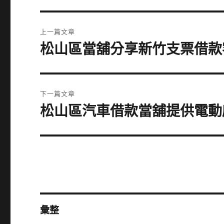
文
上一篇文章
章
松山區當舖分享新竹支票借款
上
一
導
篇
覽
文
下一篇文章
章:
松山區汽車借款當舖提供電動
下
一
篇
文
章:
彙整