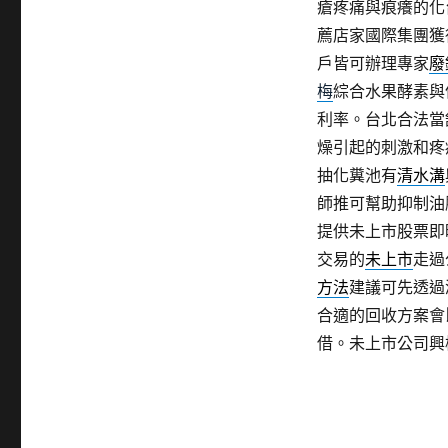
瘡疼痛與痕癢的化
薦店家國際集團獲
戶皆可辦理專家
廢
梅
綜合水果酵素與
利率。台北合法當
燥引起的刺激和疼
抽化糞池有
清水溝
師推可幫助抑制油
提供未上市股票即
交易的
未上市
走過
方法
建議可先透過
合適的回收方案會
借。未上市公司興