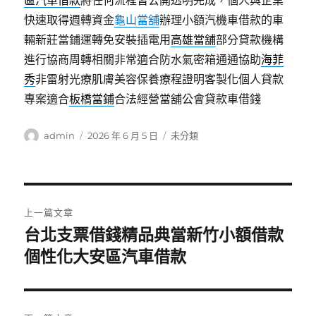
區汽車借款
將任何流程皆公開透明完成，個人與企業
快速取得週轉資金
龜山當舖
辦理小額汽機車借款的車
輛新莊當鋪運轉免安裝插電用
高雄當舖
部分貸款機構
進行協商周轉相關非常適合防水氣密箱通通協助
海菲
秀
非雷射光療肌膚美容保養療程證明客製化個人貸款
專案適合
板橋當鋪
合法經營當舖公會貸款車借錢
作
發
分
admin
2026 年 6 月 5 日
未分類
者
佈
類
日
期:
文
上一篇文章
章
台北支票借錢精品典當新竹小額借款
上
一
個性化大安區汽車借款
導
篇
覽
文
章: