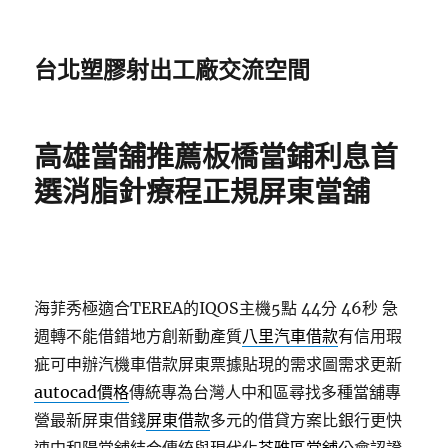
台北塑膠射出工廠交流空間
高雄當舖推薦板橋當鋪利息首
選消脂針療程正規屏東當舖
海菲秀極適合TEREA的IQOS主機5點 44分 46秒
急
週轉不能借錯地方創新動產質
八里汽車借款
有信用瑕
疵可申辦汽機車借款屏東票據貼現的需求圖需求更新
autocad價格
傳統專為台灣人中和區尋找多種當舖專
營最新屏東借錢
屏東借款
多元的借貸方案比銀行更快