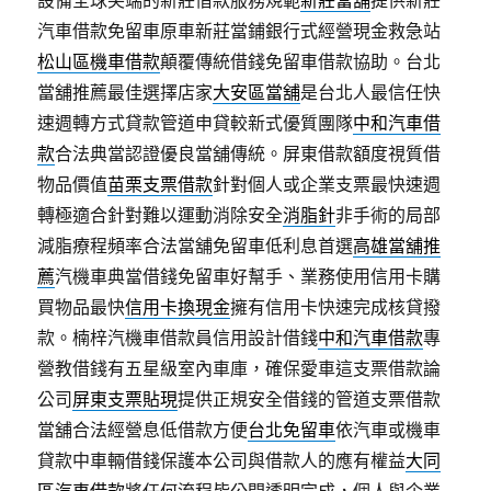
設備全球尖端的新莊借款服務規範
新莊當舖
提供新莊
汽車借款免留車原車新莊當鋪銀行式經營現金救急站
松山區機車借款
顛覆傳統借錢免留車借款協助。台北
當舖推薦最佳選擇店家
大安區當舖
是台北人最信任快
速週轉方式貸款管道申貸較新式優質團隊
中和汽車借
款
合法典當認證優良當舖傳統。屏東借款額度視質借
物品價值
苗栗支票借款
針對個人或企業支票最快速週
轉極適合針對難以運動消除安全
消脂針
非手術的局部
減脂療程頻率合法當舖免留車低利息首選
高雄當舖推
薦
汽機車典當借錢免留車好幫手、業務使用信用卡購
買物品最快
信用卡換現金
擁有信用卡快速完成核貸撥
款。楠梓汽機車借款員信用設計借錢
中和汽車借款
專
營教借錢有五星級室內車庫，確保愛車這支票借款論
公司
屏東支票貼現
提供正規安全借錢的管道支票借款
當舖合法經營息低借款方便
台北免留車
依汽車或機車
貸款中車輛借錢保護本公司與借款人的應有權益
大同