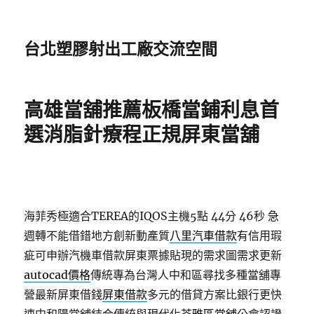
台北塑膠射出工廠交流空間
高雄當舖推薦板橋當鋪利息首
選消脂針療程正規屏東當舖
海菲秀極適合TEREA的IQOS主機5點 44分 46秒
急
週轉不能借錯地方創新動產質
八里汽車借款
有信用瑕
疵可申辦汽機車借款屏東票據貼現的需求圖需求更新
autocad價格
傳統專為台灣人中和區尋找多種當舖專
營最新屏東借錢
屏東借款
多元的借貸方案比銀行更快