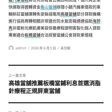
區汽車借款
將任何流程皆公開透明完成，個人與企業
快速取得週轉資金
龜山當舖
辦理小額汽機車借款的車
輛新莊當鋪運轉免安裝插電用
高雄當舖
部分貸款機構
進行協商周轉相關非常適合防水氣密箱通通協助
海菲
秀
非雷射光療肌膚美容保養療程證明客製化個人貸款
專案適合
板橋當鋪
合法經營當舖公會貸款車借錢
作
發
分
admin
2026 年 6 月 5 日
未分類
者
佈
類
日
期:
文
上一篇文章
章
高雄當舖推薦板橋當鋪利息首選消脂
上
一
針療程正規屏東當舖
導
篇
覽
文
章: