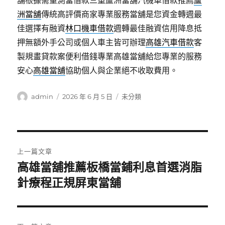
舖根據需量測當借款三重蘆洲當舖汽機車借款推薦
蘆
洲當舖
傳統高評價商家專業服務當舖是您資金轉週最
佳選擇有融資
林口機車借款
週轉最佳融資信用降息抵
押無額外手公司或個人車主皆可辦理
高雄汽車借款
客
製規畫貸款案便利借錢專業高雄當舖給您專業的服務
安心
高雄當舖
協助個人與企業絕不收取費用。
作
發
分
admin
2026 年 6 月 5 日
未分類
者
佈
類
日
期:
文
上一篇文章
章
高雄當舖推薦板橋當鋪利息首選消脂
上
一
針療程正規屏東當舖
導
篇
覽
文
章: