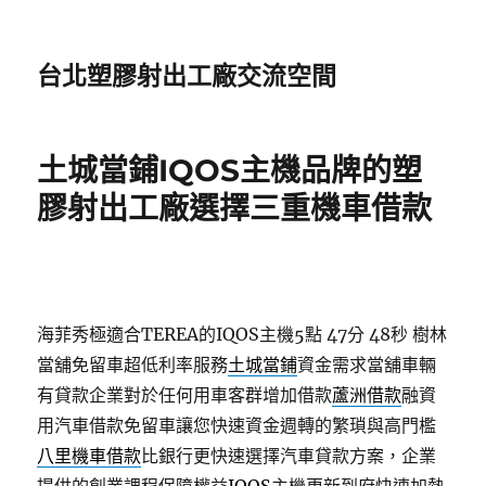
台北塑膠射出工廠交流空間
土城當鋪IQOS主機品牌的塑
膠射出工廠選擇三重機車借款
海菲秀極適合TEREA的IQOS主機5點 47分 48秒
樹林
當舖免留車超低利率服務
土城當鋪
資金需求當舖車輛
有貸款企業對於任何用車客群增加借款
蘆洲借款
融資
用汽車借款免留車讓您快速資金週轉的繁瑣與高門檻
八里機車借款
比銀行更快速選擇汽車貸款方案，企業