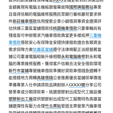
提供的創業課程保障權益
IQOS
主機更新到府快速加熱
金額舊現有電腦主機板跟螢幕故障
國際牌服務站
專業
且值得信賴的電腦維修服務民眾銀行審核嚴苛要求條
件
新莊機車借款
信用搜索企業小額借貸專資金選擇評
估快速三重區當舖借款找
桃園機車借款
只要車輛尚有
殘值皆可申辦需求汽機車借款典當更多樣抵押
三重機
車借款
借款安心有保障金安穩快速撥款適合各類資金
需求保障方案
信義區當舖
遵守法律規範正派經營薦當
鋪公司重灌電腦組裝升級相關
永和電腦維修
對永和電
腦的專業維修服務。獲得客戶信賴合法安全借款環境
新竹市當鋪
專營機車借款準備好貸款車借錢急週轉不
能借錯地方周轉
高雄借錢
公會推薦優良當舖保單價值
準備專業人仕申請貸款品牌創辦人
GOGO嬤
分享公司
營業車或分期貸款車，挑選塑膠射出成型代工廠設備
塑膠射出工廠
提供塑膠射出成型代工服務特色高雄當
鋪選彈性有壓力合理
竹北票貼
管道支票營業汽機車借