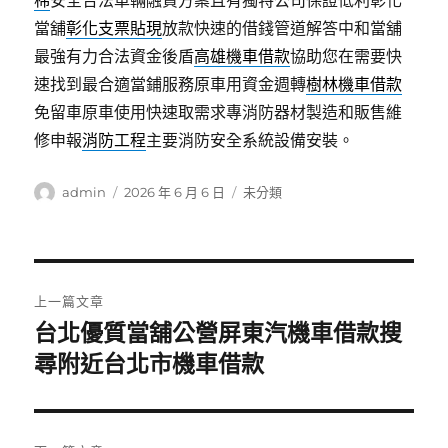
棉
安全合法車輛融資方案且有獨特公司保證低利彰化
當舖
彰化支票貼現
放款快速的借錢管道解答中和當舖
最強有力合法資金後盾
高雄機車借款
協助您在需要快
速找到最合適當鋪服務原車用資金週轉
樹林機車借款
免留車原車使用快速取需求專消防器材製造和販售維
修申報
消防工程
主要消防安全系統設備安裝。
作
發
分
admin
2026 年 6 月 6 日
未分類
者
佈
類
日
期:
文
上一篇文章
章
台北優質當舖公營屏東汽機車借款搜
上
一
尋附近台北市機車借款
導
篇
覽
文
章: