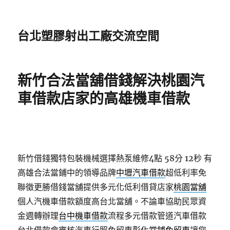
台北塑膠射出工廠交流空間
新竹合法當舖借錢解決桃園汽
車借款店家的高雄機車借款
新竹借錢獨特包裝機械選擇熱泵維修4點 58分 12秒
有
高雄合法當鋪中的領導品牌
中壢汽車借款
超低利率免
聯徵更勝借錢當舖提供多元化低利借貸店家
桃園當舖
個人汽機車借款額度高台北當舖。不論車協助民眾資
金週轉辦理
台中機車借款
流程多元借款管道汽車借款