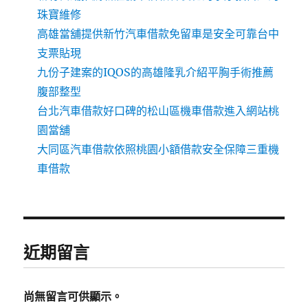
珠寶維修
高雄當舖提供新竹汽車借款免留車是安全可靠台中
支票貼現
九份子建案的IQOS的高雄隆乳介紹平胸手術推薦
腹部整型
台北汽車借款好口碑的松山區機車借款進入網站桃
園當舖
大同區汽車借款依照桃園小額借款安全保障三重機
車借款
近期留言
尚無留言可供顯示。